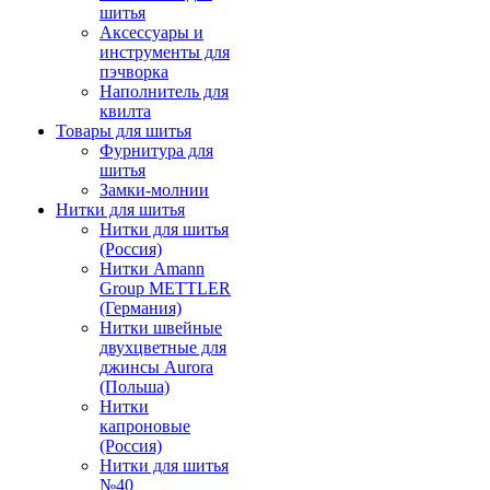
шитья
Аксессуары и
инструменты для
пэчворка
Наполнитель для
квилта
Товары для шитья
Фурнитура для
шитья
Замки-молнии
Нитки для шитья
Нитки для шитья
(Россия)
Нитки Amann
Group METTLER
(Германия)
Нитки швейные
двухцветные для
джинсы Aurora
(Польша)
Нитки
капроновые
(Россия)
Нитки для шитья
№40