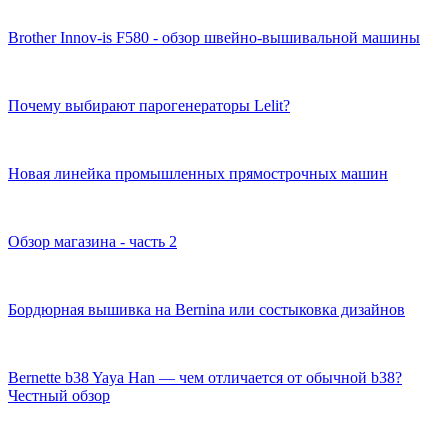
Brother Innov-is F580 - обзор швейно-вышивальной машины
Почему выбирают парогенераторы Lelit?
Новая линейка промышленных прямострочных машин
Обзор магазина - часть 2
Бордюрная вышивка на Bernina или состыковка дизайнов
Bernette b38 Yaya Han — чем отличается от обычной b38?
Честный обзор