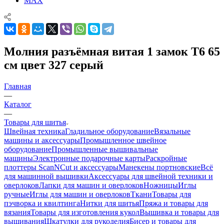
MAX
Молния разъёмная витая 1 замок Т6 65
см цвет 327 серый
Главная
—
Каталог
—
Товары для шитья
Швейная техника
Гладильное оборудование
Вязальные
машины и аксессуары
Промышленное швейное
оборудование
Промышленные вышивальные
машины
Электронные подарочные карты
Раскройные
плоттеры ScanNCut и аксессуары
Манекены портновские
Всё
для машинной вышивки
Аксессуары для швейной техники и
оверлоков
Лапки для машин и оверлоков
Ножницы
Иглы
ручные
Иглы для машин и оверлоков
Ткани
Товары для
пэчворка и квилтинга
Нитки для шитья
Пряжа и товары для
вязания
Товары для изготовления кукол
Вышивка и товары для
вышивания
Шкатулки для рукоделия
Бисер и товары для