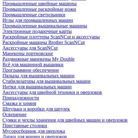
Промышленные швейные машины
Промышленные раскройные ножи
Промышленные светильники
Иглы для промышленных машин
Промышленные вышивальные машины
Электронные подарочные карты
Раскройные плоттеры ScanNCut и аксессуары
Раскройные машины Brother ScanNCut
Аксессуары для ScanNCut
Манекены портновские
Раздвижные манекены My Double
Всё для машинной вышивки
Программное обеспечение
Пяльцы для вышивальных машин
Стабилизаторы для вышивальных машин
Нитки для вышивальных машин
Аксессуары для швейной техники и оверлоков
Принадлежности
Смазка и химия
Шпульки и коробки для шпулек
Освещение
Сумки и чехлы хранения для швейных машин и оверлоков
Приставные столики
Мусоросборник для оверлока
Лапки для машин и оверлоков