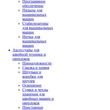
Программное
обеспечение
Пяльцы для
вышивальных
машин
Стабилизаторы
для вышивальных
машин
Нитки для
вышивальных
машин
Аксессуары для
швейной техники и
оверлоков
Принадлежности
Смазка и химия
Шпульки и
коробки для
шпулек
Освещение
Сумки и чехлы
хранения для
швейных машин и
оверлоков
Приставные