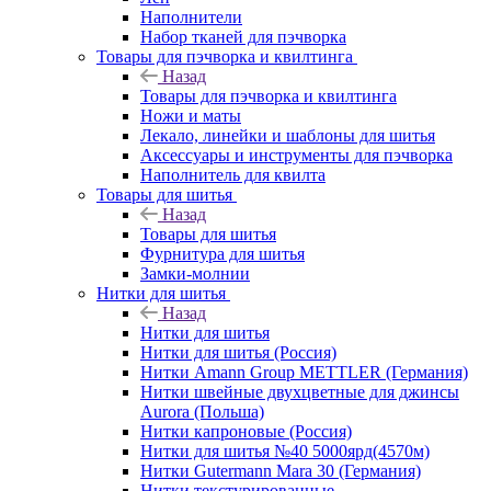
Наполнители
Набор тканей для пэчворка
Товары для пэчворка и квилтинга
Назад
Товары для пэчворка и квилтинга
Ножи и маты
Лекало, линейки и шаблоны для шитья
Аксессуары и инструменты для пэчворка
Наполнитель для квилта
Товары для шитья
Назад
Товары для шитья
Фурнитура для шитья
Замки-молнии
Нитки для шитья
Назад
Нитки для шитья
Нитки для шитья (Россия)
Нитки Amann Group METTLER (Германия)
Нитки швейные двухцветные для джинсы
Aurora (Польша)
Нитки капроновые (Россия)
Нитки для шитья №40 5000ярд(4570м)
Нитки Gutermann Mara 30 (Германия)
Нитки текстурированные