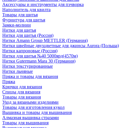
Аксессуары и инструменты для пэчворка
Наполнитель для квилта
Товары для шитья
Фурнитура для шитья
Замки-молнии
Нитки для шитья
Нитки для шитья (Россия)
Нитки Amann Group METTLER (Германия)
Нитки швейные двухцветные для джинсы Aurora (Польша)
Нитки капроновые (Россия)
Нитки для шитья №40 5000ярд(4570м)
Нитки Gutermann Mara 30 (Германия)
Нитки текстурированные
Нитки льняные
Пряжа и товары для вязания
Пряжа
Крючки для вязания
Спицы для вязания
Товары для вязания
Уход за вязаными изделиями
Товары для изготовления кукол
Вышивка и товары для вышивания
Алмазная вышивка стразами
Товары для вышивания
Вышивальная мозаика