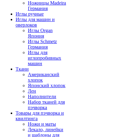
Ножницы Madeira
Германия
Иглы ручные
Иглы для машин и
оверлоков
Иглы Organ
Япония
Иглы Schmetz
Германия
Иглы для
иглопробивных
машин
Ткани
Американский
хлопок
Японский хлопок
Лен
Наполнители
Набор тканей для
пэчворка
Товары для пэчворка и
квилтинга
Ножи и маты
Лекало, линейки
и шаблоны для