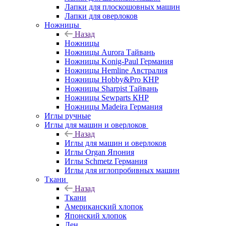
Лапки для плоскошовных машин
Лапки для оверлоков
Ножницы
Назад
Ножницы
Ножницы Aurora Тайвань
Ножницы Konig-Paul Германия
Ножницы Hemline Австралия
Ножницы Hobby&Pro КНР
Ножницы Sharpist Тайвань
Ножницы Sewparts КНР
Ножницы Madeira Германия
Иглы ручные
Иглы для машин и оверлоков
Назад
Иглы для машин и оверлоков
Иглы Organ Япония
Иглы Schmetz Германия
Иглы для иглопробивных машин
Ткани
Назад
Ткани
Американский хлопок
Японский хлопок
Лен