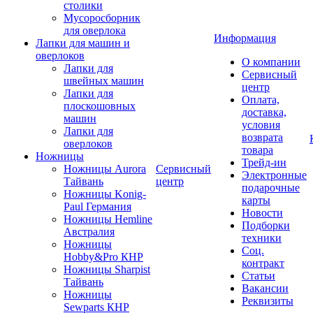
столики
Мусоросборник
для оверлока
Информация
Лапки для машин и
оверлоков
О компании
Лапки для
Сервисный
швейных машин
центр
Лапки для
Оплата,
плоскошовных
доставка,
машин
условия
Лапки для
возврата
оверлоков
товара
Ножницы
Трейд-ин
Ножницы Aurora
Сервисный
Электронные
Тайвань
центр
подарочные
Ножницы Konig-
карты
Paul Германия
Новости
Ножницы Hemline
Подборки
Австралия
техники
Ножницы
Соц.
Hobby&Pro КНР
контракт
Ножницы Sharpist
Статьи
Тайвань
Вакансии
Ножницы
Реквизиты
Sewparts КНР