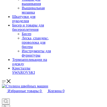
вышивания
Вышивальная
мозаика
Шкатулки для
рукоделия
Бисер и товары для
бисероплетения
Бисер
Леска, спандекс,
проволока для
бисера
Инструменты для
фурнитуры
Термоаппликации на
одежду
Кристаллы
SWAROVSKI
Избранные товары
0
Корзина
0