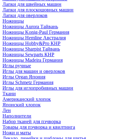
Лапки для швейных машин
Лапки для плоскошовных машин
Лапки для оверлоков
Ножницы
Ножницы Aurora Тайвань
Ножницы Konig-Paul Германия
Ножницы Hemline Австралия
Ножницы Hobby&Pro КНР
Ножницы Sharpist Тайвань
Ножницы Sewparts КНР
Ножницы Madeira Германия
Иглы ручные
Иглы для машин и оверлоков
Иглы Organ Япония
Иглы Schmetz Германия
Иглы для иглопробивных машин
Ткани
Американский хлопок
Японский хлопок
Лен
Наполнители
Набор тканей для пэчворка
Товары для пэчворка и квилтинга
Ножи и маты
Лекало, линейки и шаблоны для шитья