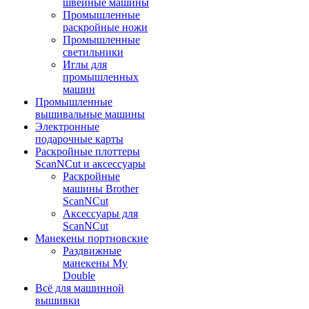
швейные машины
Промышленные
раскройные ножи
Промышленные
светильники
Иглы для
промышленных
машин
Промышленные
вышивальные машины
Электронные
подарочные карты
Раскройные плоттеры
ScanNCut и аксессуары
Раскройные
машины Brother
ScanNCut
Аксессуары для
ScanNCut
Манекены портновские
Раздвижные
манекены My
Double
Всё для машинной
вышивки