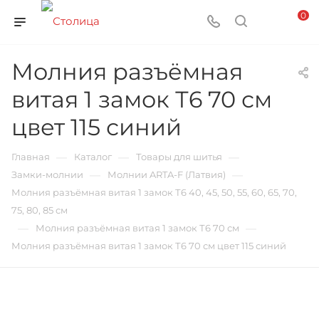
0
Молния разъёмная
витая 1 замок Т6 70 см
цвет 115 синий
—
—
—
Главная
Каталог
Товары для шитья
—
—
Замки-молнии
Молнии ARTA-F (Латвия)
Молния разъёмная витая 1 замок Т6 40, 45, 50, 55, 60, 65, 70,
75, 80, 85 см
—
—
Молния разъёмная витая 1 замок Т6 70 см
Молния разъёмная витая 1 замок Т6 70 см цвет 115 синий