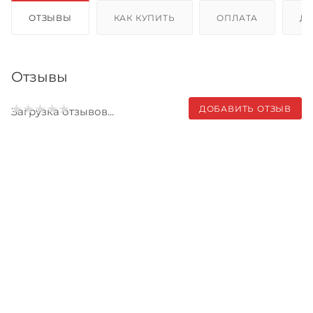
ОТЗЫВЫ
КАК КУПИТЬ
ОПЛАТА
Д
Отзывы
ДОБАВИТЬ ОТЗЫВ
Загрузка отзывов...
Записаться на бесплатный
тест-драйв