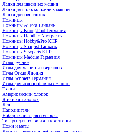
Лапки для швейных машин
Лапки для плоскошовных машин
Лапки для оверлоков
Ножницы
Ножницы Aurora Тайвань
Ножницы Konig-Paul Германия
Ножницы Hemline Австралия
Ножницы Hobby&Pro КНР
Ножницы Sharpist Тайвань
Ножницы Sewparts КНР
Ножницы Madeira Германия
Иглы ручные
Иглы для машин и оверлоков
Иглы Organ Япония
Иглы Schmetz Германия
Иглы для иглопробивных машин
Ткани
Американский хлопок
Японский хлопок
Лен
Наполнители
Набор тканей для пэчворка
Товары для пэчворка и квилтинга
Ножи и маты
Лекало, линейки и шаблоны для шитья