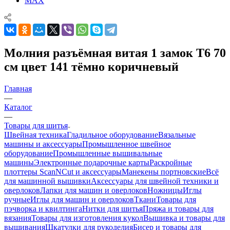
MAX
Молния разъёмная витая 1 замок Т6 70
см цвет 141 тёмно коричневый
Главная
—
Каталог
—
Товары для шитья
Швейная техника
Гладильное оборудование
Вязальные
машины и аксессуары
Промышленное швейное
оборудование
Промышленные вышивальные
машины
Электронные подарочные карты
Раскройные
плоттеры ScanNCut и аксессуары
Манекены портновские
Всё
для машинной вышивки
Аксессуары для швейной техники и
оверлоков
Лапки для машин и оверлоков
Ножницы
Иглы
ручные
Иглы для машин и оверлоков
Ткани
Товары для
пэчворка и квилтинга
Нитки для шитья
Пряжа и товары для
вязания
Товары для изготовления кукол
Вышивка и товары для
вышивания
Шкатулки для рукоделия
Бисер и товары для