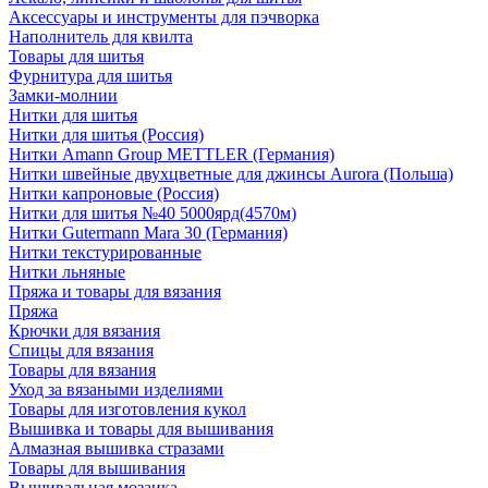
Аксессуары и инструменты для пэчворка
Наполнитель для квилта
Товары для шитья
Фурнитура для шитья
Замки-молнии
Нитки для шитья
Нитки для шитья (Россия)
Нитки Amann Group METTLER (Германия)
Нитки швейные двухцветные для джинсы Aurora (Польша)
Нитки капроновые (Россия)
Нитки для шитья №40 5000ярд(4570м)
Нитки Gutermann Mara 30 (Германия)
Нитки текстурированные
Нитки льняные
Пряжа и товары для вязания
Пряжа
Крючки для вязания
Спицы для вязания
Товары для вязания
Уход за вязаными изделиями
Товары для изготовления кукол
Вышивка и товары для вышивания
Алмазная вышивка стразами
Товары для вышивания
Вышивальная мозаика