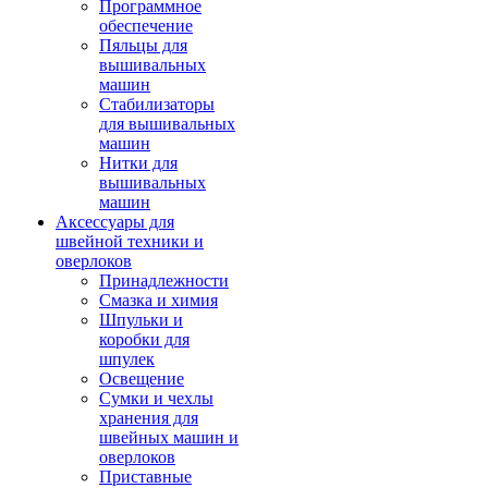
Программное
обеспечение
Пяльцы для
вышивальных
машин
Стабилизаторы
для вышивальных
машин
Нитки для
вышивальных
машин
Аксессуары для
швейной техники и
оверлоков
Принадлежности
Смазка и химия
Шпульки и
коробки для
шпулек
Освещение
Сумки и чехлы
хранения для
швейных машин и
оверлоков
Приставные