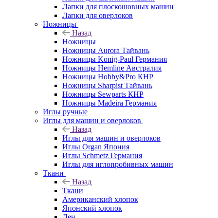
Лапки для плоскошовных машин
Лапки для оверлоков
Ножницы
Назад
Ножницы
Ножницы Aurora Тайвань
Ножницы Konig-Paul Германия
Ножницы Hemline Австралия
Ножницы Hobby&Pro КНР
Ножницы Sharpist Тайвань
Ножницы Sewparts КНР
Ножницы Madeira Германия
Иглы ручные
Иглы для машин и оверлоков
Назад
Иглы для машин и оверлоков
Иглы Organ Япония
Иглы Schmetz Германия
Иглы для иглопробивных машин
Ткани
Назад
Ткани
Американский хлопок
Японский хлопок
Лен