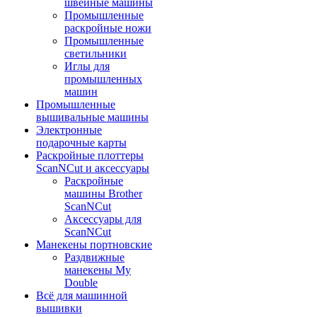
швейные машины
Промышленные
раскройные ножи
Промышленные
светильники
Иглы для
промышленных
машин
Промышленные
вышивальные машины
Электронные
подарочные карты
Раскройные плоттеры
ScanNCut и аксессуары
Раскройные
машины Brother
ScanNCut
Аксессуары для
ScanNCut
Манекены портновские
Раздвижные
манекены My
Double
Всё для машинной
вышивки