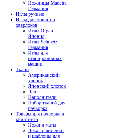
Ножницы Madeira
Германия
Иглы ручные
Иглы для машин и
оверлоков
Иглы Organ
Япония
Иглы Schmetz
Германия
Иглы для
иглопробивных
машин
Ткани
Американский
хлопок
Японский хлопок
Лен
Наполнители
Набор тканей для
пэчворка
Товары для пэчворка и
квилтинга
Ножи и маты
Лекало, линейки
и шаблоны для