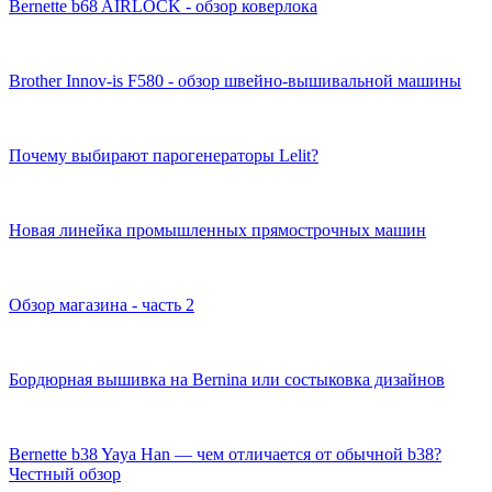
Bernette b68 AIRLOCK - обзор коверлока
Brother Innov-is F580 - обзор швейно-вышивальной машины
Почему выбирают парогенераторы Lelit?
Новая линейка промышленных прямострочных машин
Обзор магазина - часть 2
Бордюрная вышивка на Bernina или состыковка дизайнов
Bernette b38 Yaya Han — чем отличается от обычной b38?
Честный обзор