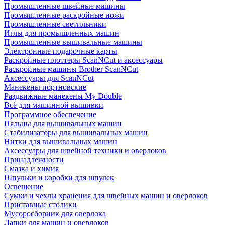
Промышленные швейные машины
Промышленные раскройные ножи
Промышленные светильники
Иглы для промышленных машин
Промышленные вышивальные машины
Электронные подарочные карты
Раскройные плоттеры ScanNCut и аксессуары
Раскройные машины Brother ScanNCut
Аксессуары для ScanNCut
Манекены портновские
Раздвижные манекены My Double
Всё для машинной вышивки
Программное обеспечение
Пяльцы для вышивальных машин
Стабилизаторы для вышивальных машин
Нитки для вышивальных машин
Аксессуары для швейной техники и оверлоков
Принадлежности
Смазка и химия
Шпульки и коробки для шпулек
Освещение
Сумки и чехлы хранения для швейных машин и оверлоков
Приставные столики
Мусоросборник для оверлока
Лапки для машин и оверлоков