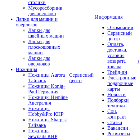
столики
Мусоросборник
для оверлока
Информация
Лапки для машин и
оверлоков
О компании
Лапки для
Сервисный
швейных машин
центр
Лапки для
Оплата,
плоскошовных
доставка,
машин
условия
Лапки для
возврата
оверлоков
товара
Ножницы
Трейд-ин
Ножницы Aurora
Сервисный
Электронные
Тайвань
центр
подарочные
Ножницы Konig-
карты
Paul Германия
Новости
Ножницы Hemline
Подборки
Австралия
техники
Ножницы
Соц.
Hobby&Pro КНР
контракт
Ножницы Sharpist
Статьи
Тайвань
Вакансии
Ножницы
Реквизиты
Sewparts КНР