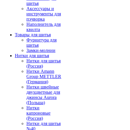
шитья
Аксессуары и
инструменты для
пэчворка
Наполнитель для
квилта
Товары для шитья
Фурнитура для
шитья
Замки-молнии
Нитки для шитья
Нитки для шитья
(Россия)
Нитки Amann
Group METTLER
(Германия)
Нитки швейные
двухцветные для
джинсы Aurora
(Польша)
Нитки
капроновые
(Россия)
Нитки для шитья
№40