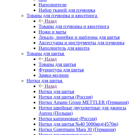
Наполнители
Набор тканей для пэчворка
Товары для пэчворка и квилтинга
Назад
Товары для пэчворка и квилтинга
Ножи и маты
Лекало, линейки и шаблоны для шитья
Аксессуары и инструменты для пэчворка
Наполнитель для квилта
Товары для шитья
Назад
Товары для шитья
Фурнитура для шитья
Замки-молнии
Нитки для шитья
Назад
Нитки для шитья
Нитки для шитья (Россия)
Нитки Amann Group METTLER (Германия)
Нитки швейные двухцветные для джинсы
Aurora (Польша)
Нитки капроновые (Россия)
Нитки для шитья №40 5000ярд(4570м)
Нитки Gutermann Mara 30 (Германия)
Нитки текстурированные