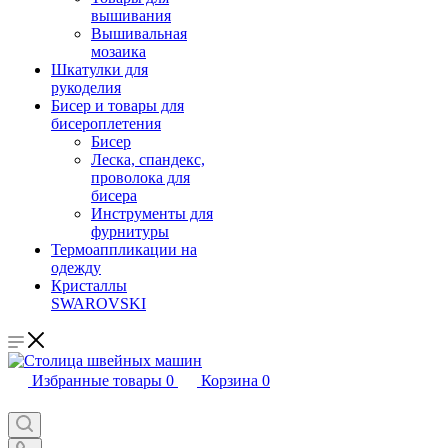
вышивания
Вышивальная
мозаика
Шкатулки для
рукоделия
Бисер и товары для
бисероплетения
Бисер
Леска, спандекс,
проволока для
бисера
Инструменты для
фурнитуры
Термоаппликации на
одежду
Кристаллы
SWAROVSKI
Избранные товары
0
Корзина
0