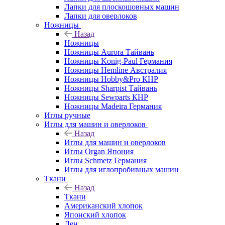
Лапки для плоскошовных машин
Лапки для оверлоков
Ножницы
Назад
Ножницы
Ножницы Aurora Тайвань
Ножницы Konig-Paul Германия
Ножницы Hemline Австралия
Ножницы Hobby&Pro КНР
Ножницы Sharpist Тайвань
Ножницы Sewparts КНР
Ножницы Madeira Германия
Иглы ручные
Иглы для машин и оверлоков
Назад
Иглы для машин и оверлоков
Иглы Organ Япония
Иглы Schmetz Германия
Иглы для иглопробивных машин
Ткани
Назад
Ткани
Американский хлопок
Японский хлопок
Лен