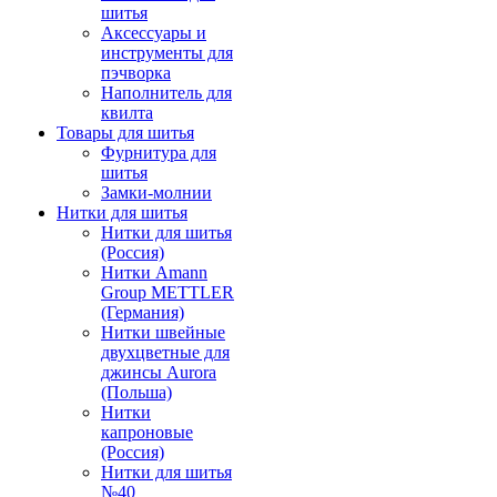
шитья
Аксессуары и
инструменты для
пэчворка
Наполнитель для
квилта
Товары для шитья
Фурнитура для
шитья
Замки-молнии
Нитки для шитья
Нитки для шитья
(Россия)
Нитки Amann
Group METTLER
(Германия)
Нитки швейные
двухцветные для
джинсы Aurora
(Польша)
Нитки
капроновые
(Россия)
Нитки для шитья
№40