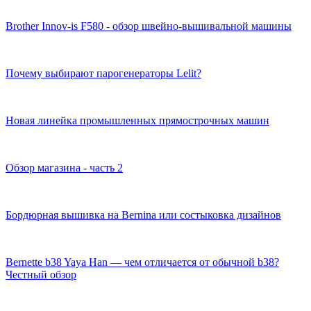
Brother Innov-is F580 - обзор швейно-вышивальной машины
Почему выбирают парогенераторы Lelit?
Новая линейка промышленных прямострочных машин
Обзор магазина - часть 2
Бордюрная вышивка на Bernina или состыковка дизайнов
Bernette b38 Yaya Han — чем отличается от обычной b38?
Честный обзор