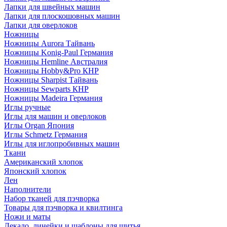
Лапки для швейных машин
Лапки для плоскошовных машин
Лапки для оверлоков
Ножницы
Ножницы Aurora Тайвань
Ножницы Konig-Paul Германия
Ножницы Hemline Австралия
Ножницы Hobby&Pro КНР
Ножницы Sharpist Тайвань
Ножницы Sewparts КНР
Ножницы Madeira Германия
Иглы ручные
Иглы для машин и оверлоков
Иглы Organ Япония
Иглы Schmetz Германия
Иглы для иглопробивных машин
Ткани
Американский хлопок
Японский хлопок
Лен
Наполнители
Набор тканей для пэчворка
Товары для пэчворка и квилтинга
Ножи и маты
Лекало, линейки и шаблоны для шитья