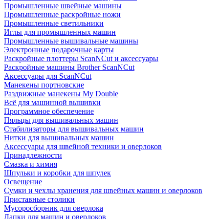
Промышленные швейные машины
Промышленные раскройные ножи
Промышленные светильники
Иглы для промышленных машин
Промышленные вышивальные машины
Электронные подарочные карты
Раскройные плоттеры ScanNCut и аксессуары
Раскройные машины Brother ScanNCut
Аксессуары для ScanNCut
Манекены портновские
Раздвижные манекены My Double
Всё для машинной вышивки
Программное обеспечение
Пяльцы для вышивальных машин
Стабилизаторы для вышивальных машин
Нитки для вышивальных машин
Аксессуары для швейной техники и оверлоков
Принадлежности
Смазка и химия
Шпульки и коробки для шпулек
Освещение
Сумки и чехлы хранения для швейных машин и оверлоков
Приставные столики
Мусоросборник для оверлока
Лапки для машин и оверлоков