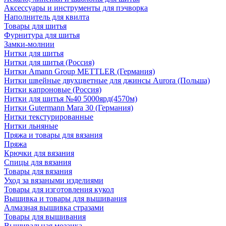
Аксессуары и инструменты для пэчворка
Наполнитель для квилта
Товары для шитья
Фурнитура для шитья
Замки-молнии
Нитки для шитья
Нитки для шитья (Россия)
Нитки Amann Group METTLER (Германия)
Нитки швейные двухцветные для джинсы Aurora (Польша)
Нитки капроновые (Россия)
Нитки для шитья №40 5000ярд(4570м)
Нитки Gutermann Mara 30 (Германия)
Нитки текстурированные
Нитки льняные
Пряжа и товары для вязания
Пряжа
Крючки для вязания
Спицы для вязания
Товары для вязания
Уход за вязаными изделиями
Товары для изготовления кукол
Вышивка и товары для вышивания
Алмазная вышивка стразами
Товары для вышивания
Вышивальная мозаика