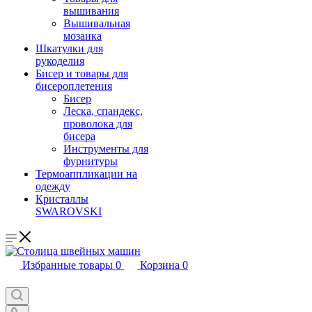
вышивания
Вышивальная
мозаика
Шкатулки для
рукоделия
Бисер и товары для
бисероплетения
Бисер
Леска, спандекс,
проволока для
бисера
Инструменты для
фурнитуры
Термоаппликации на
одежду
Кристаллы
SWAROVSKI
Избранные товары
0
Корзина
0