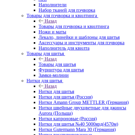
Наполнители
Набор тканей для пэчворка
Товары для пэчворка и квилтинга
Назад
Товары для пэчворка и квилтинга
Ножи и маты
Лекало, линейки и шаблоны для шитья
Аксессуары и инструменты для пэчворка
Наполнитель для квилта
Товары для шитья
Назад
Товары для шитья
Фурнитура для шитья
Замки-молнии
Нитки для шитья
Назад
Нитки для шитья
Нитки для шитья (Россия)
Нитки Amann Group METTLER (Германия)
Нитки швейные двухцветные для джинсы
Aurora (Польша)
Нитки капроновые (Россия)
Нитки для шитья №40 5000ярд(4570м)
Нитки Gutermann Mara 30 (Германия)
Нитки текстурированные