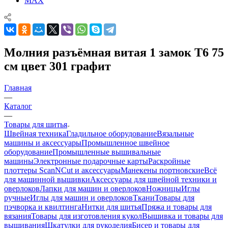
MAX
Молния разъёмная витая 1 замок Т6 75
см цвет 301 графит
Главная
—
Каталог
—
Товары для шитья
Швейная техника
Гладильное оборудование
Вязальные
машины и аксессуары
Промышленное швейное
оборудование
Промышленные вышивальные
машины
Электронные подарочные карты
Раскройные
плоттеры ScanNCut и аксессуары
Манекены портновские
Всё
для машинной вышивки
Аксессуары для швейной техники и
оверлоков
Лапки для машин и оверлоков
Ножницы
Иглы
ручные
Иглы для машин и оверлоков
Ткани
Товары для
пэчворка и квилтинга
Нитки для шитья
Пряжа и товары для
вязания
Товары для изготовления кукол
Вышивка и товары для
вышивания
Шкатулки для рукоделия
Бисер и товары для