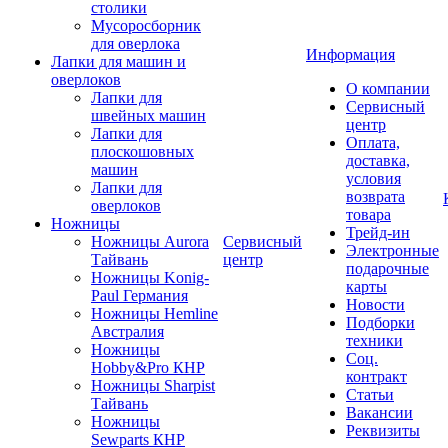
столики
Мусоросборник
для оверлока
Информация
Лапки для машин и
оверлоков
О компании
Лапки для
Сервисный
швейных машин
центр
Лапки для
Оплата,
плоскошовных
доставка,
машин
условия
Лапки для
возврата
оверлоков
товара
Ножницы
Трейд-ин
Ножницы Aurora
Сервисный
Электронные
Тайвань
центр
подарочные
Ножницы Konig-
карты
Paul Германия
Новости
Ножницы Hemline
Подборки
Австралия
техники
Ножницы
Соц.
Hobby&Pro КНР
контракт
Ножницы Sharpist
Статьи
Тайвань
Вакансии
Ножницы
Реквизиты
Sewparts КНР