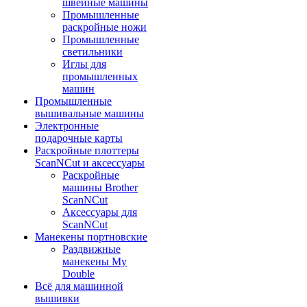
швейные машины
Промышленные
раскройные ножи
Промышленные
светильники
Иглы для
промышленных
машин
Промышленные
вышивальные машины
Электронные
подарочные карты
Раскройные плоттеры
ScanNCut и аксессуары
Раскройные
машины Brother
ScanNCut
Аксессуары для
ScanNCut
Манекены портновские
Раздвижные
манекены My
Double
Всё для машинной
вышивки