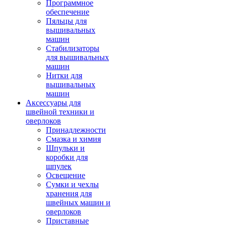
Программное
обеспечение
Пяльцы для
вышивальных
машин
Стабилизаторы
для вышивальных
машин
Нитки для
вышивальных
машин
Аксессуары для
швейной техники и
оверлоков
Принадлежности
Смазка и химия
Шпульки и
коробки для
шпулек
Освещение
Сумки и чехлы
хранения для
швейных машин и
оверлоков
Приставные