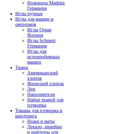
Ножницы Madeira
Германия
Иглы ручные
Иглы для машин и
оверлоков
Иглы Organ
Япония
Иглы Schmetz
Германия
Иглы для
иглопробивных
машин
Ткани
Американский
хлопок
Японский хлопок
Лен
Наполнители
Набор тканей для
пэчворка
Товары для пэчворка и
квилтинга
Ножи и маты
Лекало, линейки
и шаблоны для