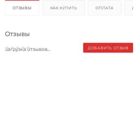
ОТЗЫВЫ
КАК КУПИТЬ
ОПЛАТА
Д
Отзывы
ДОБАВИТЬ ОТЗЫВ
Загрузка отзывов...
Записаться на бесплатный
тест-драйв