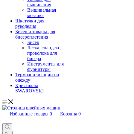
вышивания
Вышивальная
мозаика
Шкатулки для
рукоделия
Бисер и товары для
бисероплетения
Бисер
Леска, спандекс,
проволока для
бисера
Инструменты для
фурнитуры
Термоаппликации на
одежду
Кристаллы
SWAROVSKI
Избранные товары
0
Корзина
0