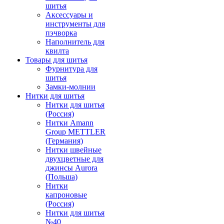
шитья
Аксессуары и
инструменты для
пэчворка
Наполнитель для
квилта
Товары для шитья
Фурнитура для
шитья
Замки-молнии
Нитки для шитья
Нитки для шитья
(Россия)
Нитки Amann
Group METTLER
(Германия)
Нитки швейные
двухцветные для
джинсы Aurora
(Польша)
Нитки
капроновые
(Россия)
Нитки для шитья
№40