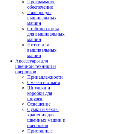
Программное
обеспечение
Пяльцы для
вышивальных
машин
Стабилизаторы
для вышивальных
машин
Нитки для
вышивальных
машин
Аксессуары для
швейной техники и
оверлоков
Принадлежности
Смазка и химия
Шпульки и
коробки для
шпулек
Освещение
Сумки и чехлы
хранения для
швейных машин и
оверлоков
Приставные