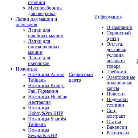
столики
Мусоросборник
для оверлока
Информация
Лапки для машин и
оверлоков
О компании
Лапки для
Сервисный
швейных машин
центр
Лапки для
Оплата,
плоскошовных
доставка,
машин
условия
Лапки для
возврата
оверлоков
товара
Ножницы
Трейд-ин
Ножницы Aurora
Сервисный
Электронные
Тайвань
центр
подарочные
Ножницы Konig-
карты
Paul Германия
Новости
Ножницы Hemline
Подборки
Австралия
техники
Ножницы
Соц.
Hobby&Pro КНР
контракт
Ножницы Sharpist
Статьи
Тайвань
Вакансии
Ножницы
Реквизиты
Sewparts КНР