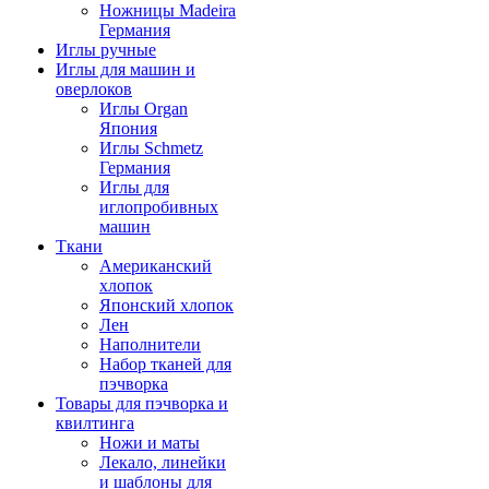
Ножницы Madeira
Германия
Иглы ручные
Иглы для машин и
оверлоков
Иглы Organ
Япония
Иглы Schmetz
Германия
Иглы для
иглопробивных
машин
Ткани
Американский
хлопок
Японский хлопок
Лен
Наполнители
Набор тканей для
пэчворка
Товары для пэчворка и
квилтинга
Ножи и маты
Лекало, линейки
и шаблоны для