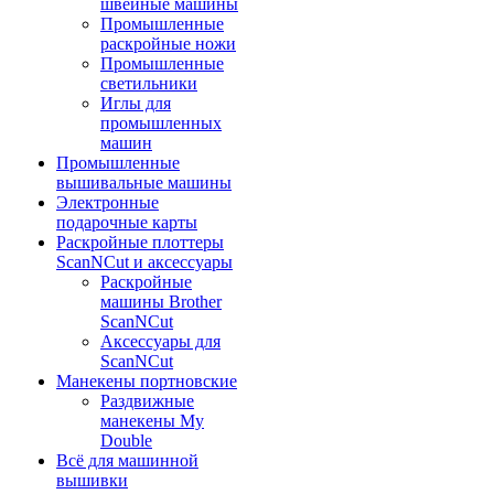
швейные машины
Промышленные
раскройные ножи
Промышленные
светильники
Иглы для
промышленных
машин
Промышленные
вышивальные машины
Электронные
подарочные карты
Раскройные плоттеры
ScanNCut и аксессуары
Раскройные
машины Brother
ScanNCut
Аксессуары для
ScanNCut
Манекены портновские
Раздвижные
манекены My
Double
Всё для машинной
вышивки