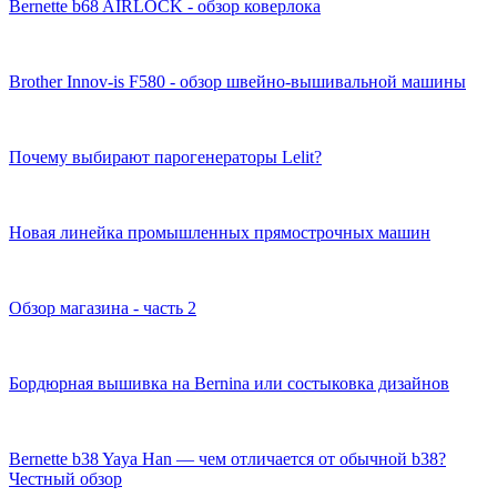
Bernette b68 AIRLOCK - обзор коверлока
Brother Innov-is F580 - обзор швейно-вышивальной машины
Почему выбирают парогенераторы Lelit?
Новая линейка промышленных прямострочных машин
Обзор магазина - часть 2
Бордюрная вышивка на Bernina или состыковка дизайнов
Bernette b38 Yaya Han — чем отличается от обычной b38?
Честный обзор