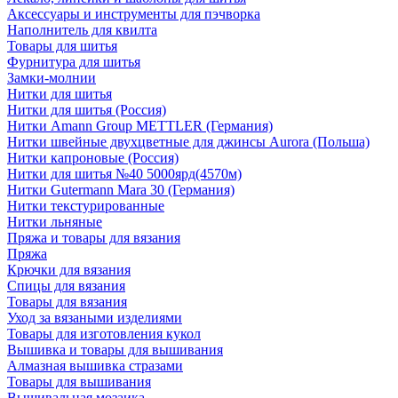
Аксессуары и инструменты для пэчворка
Наполнитель для квилта
Товары для шитья
Фурнитура для шитья
Замки-молнии
Нитки для шитья
Нитки для шитья (Россия)
Нитки Amann Group METTLER (Германия)
Нитки швейные двухцветные для джинсы Aurora (Польша)
Нитки капроновые (Россия)
Нитки для шитья №40 5000ярд(4570м)
Нитки Gutermann Mara 30 (Германия)
Нитки текстурированные
Нитки льняные
Пряжа и товары для вязания
Пряжа
Крючки для вязания
Спицы для вязания
Товары для вязания
Уход за вязаными изделиями
Товары для изготовления кукол
Вышивка и товары для вышивания
Алмазная вышивка стразами
Товары для вышивания
Вышивальная мозаика