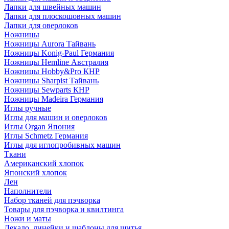
Лапки для швейных машин
Лапки для плоскошовных машин
Лапки для оверлоков
Ножницы
Ножницы Aurora Тайвань
Ножницы Konig-Paul Германия
Ножницы Hemline Австралия
Ножницы Hobby&Pro КНР
Ножницы Sharpist Тайвань
Ножницы Sewparts КНР
Ножницы Madeira Германия
Иглы ручные
Иглы для машин и оверлоков
Иглы Organ Япония
Иглы Schmetz Германия
Иглы для иглопробивных машин
Ткани
Американский хлопок
Японский хлопок
Лен
Наполнители
Набор тканей для пэчворка
Товары для пэчворка и квилтинга
Ножи и маты
Лекало, линейки и шаблоны для шитья