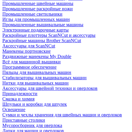
Промышленные швейные машины
Промышленные раскройные ножи
Промышленные светильники
Иглы для промышленных машин
Промышленные вышивальные машины
Электронные подарочные карты
Раскройные плоттеры ScanNCut и аксессуары
Раскройные машины Brother ScanNCut
Аксессуары для ScanNCut
Манекены портновские
Раздвижные манекены My Double
Всё для машинной вышивки
Программное обеспечение
Пяльцы для вышивальных машин
Стабилизаторы для вышивальных машин
Нитки для вышивальных машин
Аксессуары для швейной техники и оверлоков
Принадлежности
Смазка и химия
Шпульки и коробки для шпулек
Освещение
Сумки и чехлы хранения для швейных машин и оверлоков
Приставные столики
Мусоросборник для оверлока
Лапки для машин и оверлоков