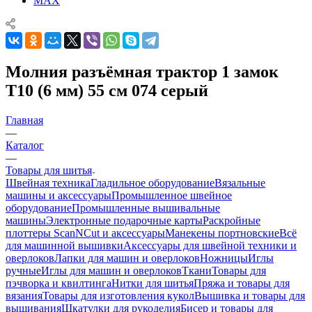
MAX
Молния разъёмная трактор 1 замок
Т10 (6 мм) 55 см 074 серый
Главная
—
Каталог
—
Товары для шитья
Швейная техника
Гладильное оборудование
Вязальные
машины и аксессуары
Промышленное швейное
оборудование
Промышленные вышивальные
машины
Электронные подарочные карты
Раскройные
плоттеры ScanNCut и аксессуары
Манекены портновские
Всё
для машинной вышивки
Аксессуары для швейной техники и
оверлоков
Лапки для машин и оверлоков
Ножницы
Иглы
ручные
Иглы для машин и оверлоков
Ткани
Товары для
пэчворка и квилтинга
Нитки для шитья
Пряжа и товары для
вязания
Товары для изготовления кукол
Вышивка и товары для
вышивания
Шкатулки для рукоделия
Бисер и товары для