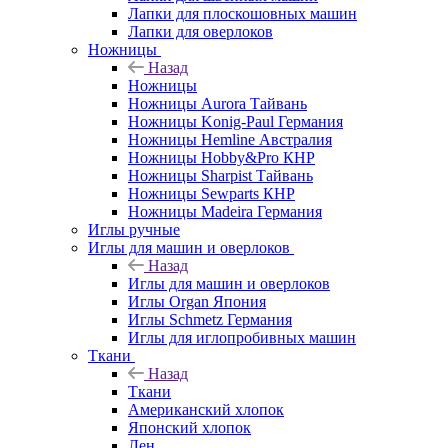
Лапки для плоскошовных машин
Лапки для оверлоков
Ножницы
Назад
Ножницы
Ножницы Aurora Тайвань
Ножницы Konig-Paul Германия
Ножницы Hemline Австралия
Ножницы Hobby&Pro КНР
Ножницы Sharpist Тайвань
Ножницы Sewparts КНР
Ножницы Madeira Германия
Иглы ручные
Иглы для машин и оверлоков
Назад
Иглы для машин и оверлоков
Иглы Organ Япония
Иглы Schmetz Германия
Иглы для иглопробивных машин
Ткани
Назад
Ткани
Американский хлопок
Японский хлопок
Лен