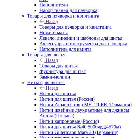
Наполнители
Набор тканей для пэчворка
Товары для пэчворка и квилтинга
Назад
Товары для пэчворка и квилтинга
Ножи и маты
Лекало, линейки и шаблоны для шитья
Аксессуары и инструменты для пэчворка
Наполнитель для квилта
Товары для шитья
Назад
Товары для шитья
Фурнитура для шитья
Замки-молнии
Нитки для шитья
Назад
Нитки для шитья
Нитки для шитья (Россия)
Нитки Amann Group METTLER (Германия)
Нитки швейные двухцветные для джинсы
Aurora (Польша)
Нитки капроновые (Россия)
Нитки для шитья №40 5000ярд(4570м)
Нитки Gutermann Mara 30 (Германия)
Нитки текстурированные