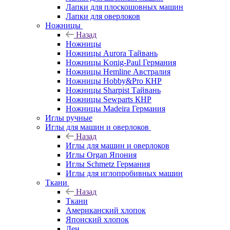
Лапки для плоскошовных машин
Лапки для оверлоков
Ножницы
Назад
Ножницы
Ножницы Aurora Тайвань
Ножницы Konig-Paul Германия
Ножницы Hemline Австралия
Ножницы Hobby&Pro КНР
Ножницы Sharpist Тайвань
Ножницы Sewparts КНР
Ножницы Madeira Германия
Иглы ручные
Иглы для машин и оверлоков
Назад
Иглы для машин и оверлоков
Иглы Organ Япония
Иглы Schmetz Германия
Иглы для иглопробивных машин
Ткани
Назад
Ткани
Американский хлопок
Японский хлопок
Лен