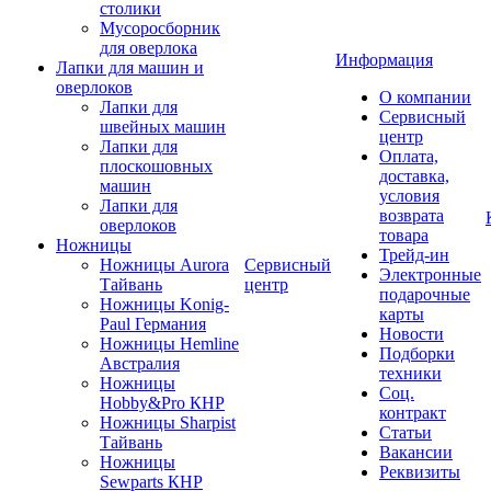
столики
Мусоросборник
для оверлока
Информация
Лапки для машин и
оверлоков
О компании
Лапки для
Сервисный
швейных машин
центр
Лапки для
Оплата,
плоскошовных
доставка,
машин
условия
Лапки для
возврата
оверлоков
товара
Ножницы
Трейд-ин
Ножницы Aurora
Сервисный
Электронные
Тайвань
центр
подарочные
Ножницы Konig-
карты
Paul Германия
Новости
Ножницы Hemline
Подборки
Австралия
техники
Ножницы
Соц.
Hobby&Pro КНР
контракт
Ножницы Sharpist
Статьи
Тайвань
Вакансии
Ножницы
Реквизиты
Sewparts КНР