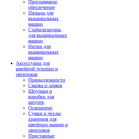
Программное
обеспечение
Пяльцы для
вышивальных
машин
Стабилизаторы
для вышивальных
машин
Нитки для
вышивальных
машин
Аксессуары для
швейной техники и
оверлоков
Принадлежности
Смазка и химия
Шпульки и
коробки для
шпулек
Освещение
Сумки и чехлы
хранения для
швейных машин и
оверлоков
Приставные