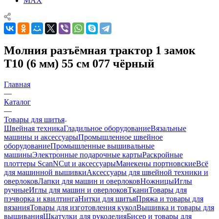
MAX
Молния разъёмная трактор 1 замок
Т10 (6 мм) 55 см 077 чёрный
Главная
—
Каталог
—
Товары для шитья
Швейная техника
Гладильное оборудование
Вязальные
машины и аксессуары
Промышленное швейное
оборудование
Промышленные вышивальные
машины
Электронные подарочные карты
Раскройные
плоттеры ScanNCut и аксессуары
Манекены портновские
Всё
для машинной вышивки
Аксессуары для швейной техники и
оверлоков
Лапки для машин и оверлоков
Ножницы
Иглы
ручные
Иглы для машин и оверлоков
Ткани
Товары для
пэчворка и квилтинга
Нитки для шитья
Пряжа и товары для
вязания
Товары для изготовления кукол
Вышивка и товары для
вышивания
Шкатулки для рукоделия
Бисер и товары для