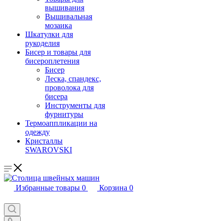
вышивания
Вышивальная
мозаика
Шкатулки для
рукоделия
Бисер и товары для
бисероплетения
Бисер
Леска, спандекс,
проволока для
бисера
Инструменты для
фурнитуры
Термоаппликации на
одежду
Кристаллы
SWAROVSKI
Избранные товары
0
Корзина
0