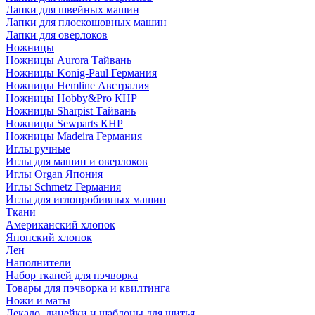
Лапки для швейных машин
Лапки для плоскошовных машин
Лапки для оверлоков
Ножницы
Ножницы Aurora Тайвань
Ножницы Konig-Paul Германия
Ножницы Hemline Австралия
Ножницы Hobby&Pro КНР
Ножницы Sharpist Тайвань
Ножницы Sewparts КНР
Ножницы Madeira Германия
Иглы ручные
Иглы для машин и оверлоков
Иглы Organ Япония
Иглы Schmetz Германия
Иглы для иглопробивных машин
Ткани
Американский хлопок
Японский хлопок
Лен
Наполнители
Набор тканей для пэчворка
Товары для пэчворка и квилтинга
Ножи и маты
Лекало, линейки и шаблоны для шитья