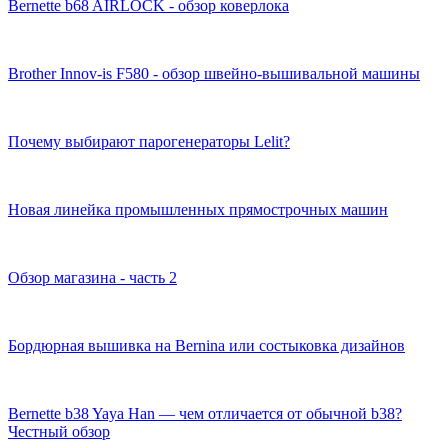
Bernette b68 AIRLOCK - обзор коверлока
Brother Innov-is F580 - обзор швейно-вышивальной машины
Почему выбирают парогенераторы Lelit?
Новая линейка промышленных прямострочных машин
Обзор магазина - часть 2
Бордюрная вышивка на Bernina или состыковка дизайнов
Bernette b38 Yaya Han — чем отличается от обычной b38?
Честный обзор