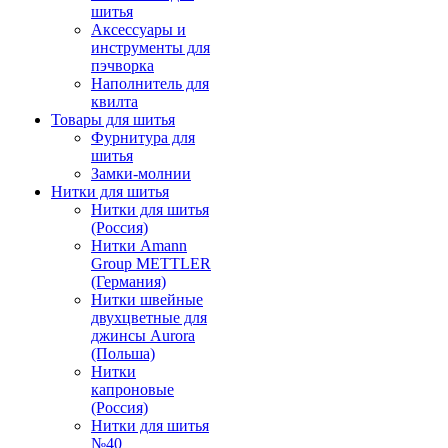
шитья
Аксессуары и
инструменты для
пэчворка
Наполнитель для
квилта
Товары для шитья
Фурнитура для
шитья
Замки-молнии
Нитки для шитья
Нитки для шитья
(Россия)
Нитки Amann
Group METTLER
(Германия)
Нитки швейные
двухцветные для
джинсы Aurora
(Польша)
Нитки
капроновые
(Россия)
Нитки для шитья
№40