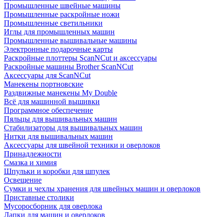
Промышленные швейные машины
Промышленные раскройные ножи
Промышленные светильники
Иглы для промышленных машин
Промышленные вышивальные машины
Электронные подарочные карты
Раскройные плоттеры ScanNCut и аксессуары
Раскройные машины Brother ScanNCut
Аксессуары для ScanNCut
Манекены портновские
Раздвижные манекены My Double
Всё для машинной вышивки
Программное обеспечение
Пяльцы для вышивальных машин
Стабилизаторы для вышивальных машин
Нитки для вышивальных машин
Аксессуары для швейной техники и оверлоков
Принадлежности
Смазка и химия
Шпульки и коробки для шпулек
Освещение
Сумки и чехлы хранения для швейных машин и оверлоков
Приставные столики
Мусоросборник для оверлока
Лапки для машин и оверлоков