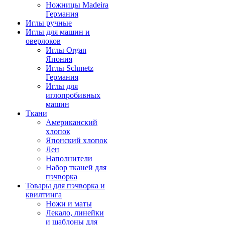
Ножницы Madeira
Германия
Иглы ручные
Иглы для машин и
оверлоков
Иглы Organ
Япония
Иглы Schmetz
Германия
Иглы для
иглопробивных
машин
Ткани
Американский
хлопок
Японский хлопок
Лен
Наполнители
Набор тканей для
пэчворка
Товары для пэчворка и
квилтинга
Ножи и маты
Лекало, линейки
и шаблоны для