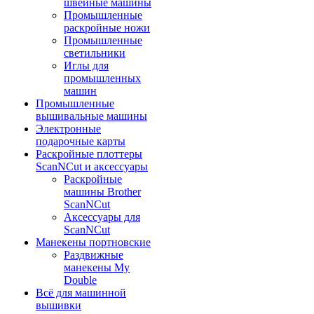
швейные машины
Промышленные
раскройные ножи
Промышленные
светильники
Иглы для
промышленных
машин
Промышленные
вышивальные машины
Электронные
подарочные карты
Раскройные плоттеры
ScanNCut и аксессуары
Раскройные
машины Brother
ScanNCut
Аксессуары для
ScanNCut
Манекены портновские
Раздвижные
манекены My
Double
Всё для машинной
вышивки