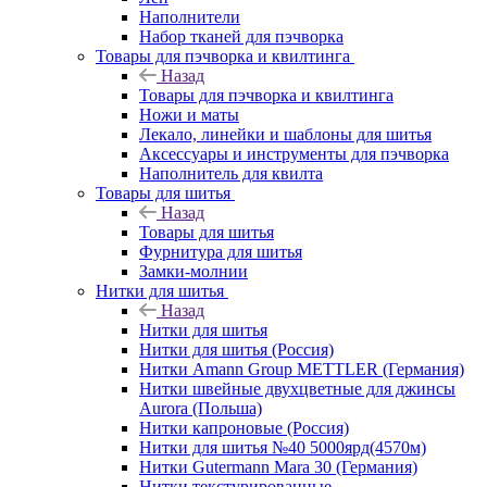
Наполнители
Набор тканей для пэчворка
Товары для пэчворка и квилтинга
Назад
Товары для пэчворка и квилтинга
Ножи и маты
Лекало, линейки и шаблоны для шитья
Аксессуары и инструменты для пэчворка
Наполнитель для квилта
Товары для шитья
Назад
Товары для шитья
Фурнитура для шитья
Замки-молнии
Нитки для шитья
Назад
Нитки для шитья
Нитки для шитья (Россия)
Нитки Amann Group METTLER (Германия)
Нитки швейные двухцветные для джинсы
Aurora (Польша)
Нитки капроновые (Россия)
Нитки для шитья №40 5000ярд(4570м)
Нитки Gutermann Mara 30 (Германия)
Нитки текстурированные