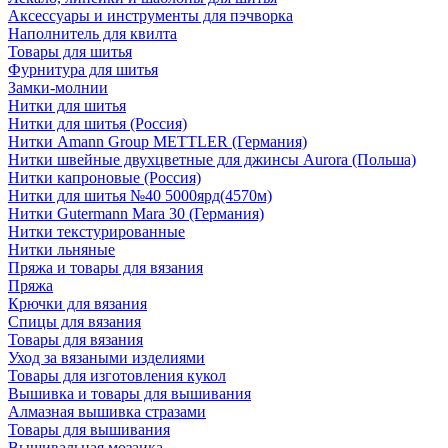
Аксессуары и инструменты для пэчворка
Наполнитель для квилта
Товары для шитья
Фурнитура для шитья
Замки-молнии
Нитки для шитья
Нитки для шитья (Россия)
Нитки Amann Group METTLER (Германия)
Нитки швейные двухцветные для джинсы Aurora (Польша)
Нитки капроновые (Россия)
Нитки для шитья №40 5000ярд(4570м)
Нитки Gutermann Mara 30 (Германия)
Нитки текстурированные
Нитки льняные
Пряжа и товары для вязания
Пряжа
Крючки для вязания
Спицы для вязания
Товары для вязания
Уход за вязаными изделиями
Товары для изготовления кукол
Вышивка и товары для вышивания
Алмазная вышивка стразами
Товары для вышивания
Вышивальная мозаика