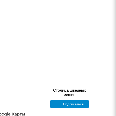
Столица швейных
машин
Подписаться
oogle.Карты