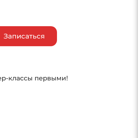
райв
Записаться
ер-классы первыми!