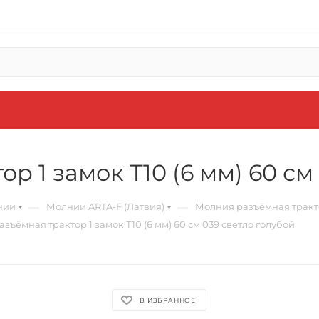
р 1 замок Т10 (6 мм) 60 см
—
—
нии
Молнии ARTA-F (Латвия)
Молния разъёмная трактор 1 
зъёмная трактор 1 замок Т10 (6 мм) 60 см 039 светло голубой
В ИЗБРАННОЕ