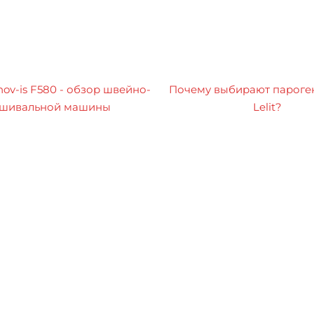
nov-is F580 - обзор швейно-
Почему выбирают пароге
шивальной машины
Lelit?