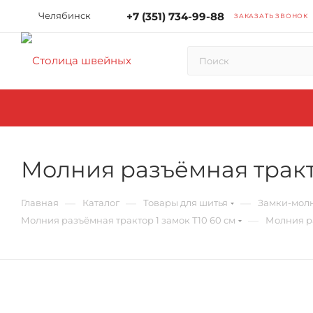
Челябинск
+7 (351) 734-99-88
ЗАКАЗАТЬ ЗВОНОК
Молния разъёмная тракто
—
—
—
Главная
Каталог
Товары для шитья
Замки-мол
—
Молния разъёмная трактор 1 замок Т10 60 см
Молния ра