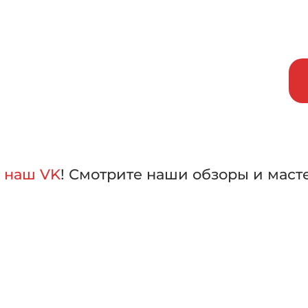
исаться на бесплатный тест-д
внить машины в работе,
лать свой выбор
а
наш VK
! Смотрите наши обзоры и маст