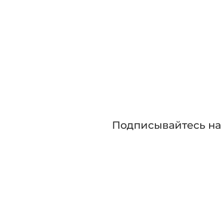
Зап
Приглашаем сра
прежде чем сде
Подписывайтесь н