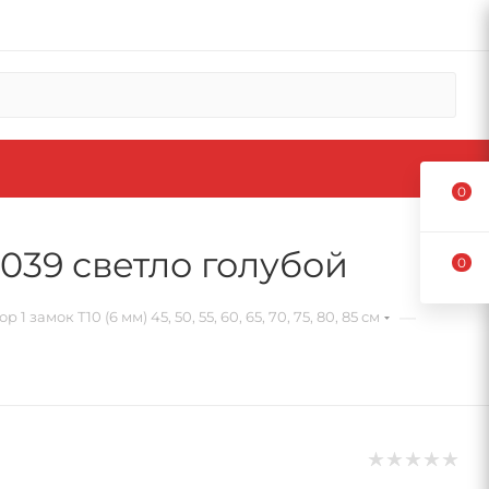
0
 039 светло голубой
0
—
замок Т10 (6 мм) 45, 50, 55, 60, 65, 70, 75, 80, 85 см