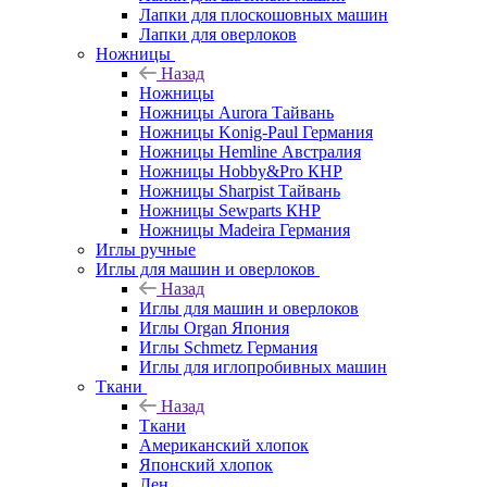
Лапки для плоскошовных машин
Лапки для оверлоков
Ножницы
Назад
Ножницы
Ножницы Aurora Тайвань
Ножницы Konig-Paul Германия
Ножницы Hemline Австралия
Ножницы Hobby&Pro КНР
Ножницы Sharpist Тайвань
Ножницы Sewparts КНР
Ножницы Madeira Германия
Иглы ручные
Иглы для машин и оверлоков
Назад
Иглы для машин и оверлоков
Иглы Organ Япония
Иглы Schmetz Германия
Иглы для иглопробивных машин
Ткани
Назад
Ткани
Американский хлопок
Японский хлопок
Лен