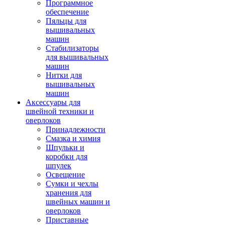
Программное
обеспечение
Пяльцы для
вышивальных
машин
Стабилизаторы
для вышивальных
машин
Нитки для
вышивальных
машин
Аксессуары для
швейной техники и
оверлоков
Принадлежности
Смазка и химия
Шпульки и
коробки для
шпулек
Освещение
Сумки и чехлы
хранения для
швейных машин и
оверлоков
Приставные