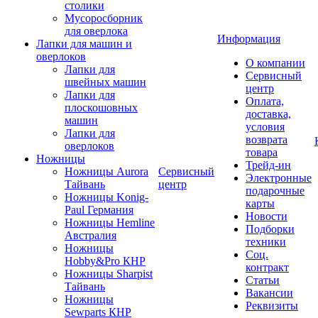
столики
Мусоросборник
для оверлока
Информация
Лапки для машин и
оверлоков
О компании
Лапки для
Сервисный
швейных машин
центр
Лапки для
Оплата,
плоскошовных
доставка,
машин
условия
Лапки для
возврата
оверлоков
товара
Ножницы
Трейд-ин
Ножницы Aurora
Сервисный
Электронные
Тайвань
центр
подарочные
Ножницы Konig-
карты
Paul Германия
Новости
Ножницы Hemline
Подборки
Австралия
техники
Ножницы
Соц.
Hobby&Pro КНР
контракт
Ножницы Sharpist
Статьи
Тайвань
Вакансии
Ножницы
Реквизиты
Sewparts КНР