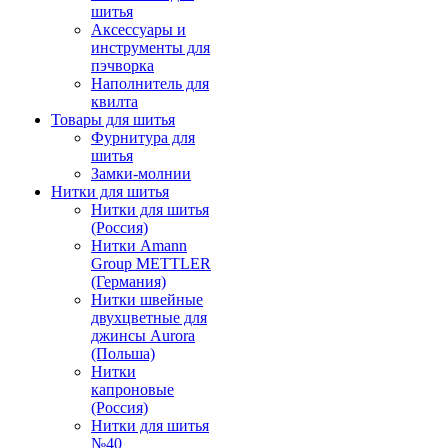
шитья
Аксессуары и
инструменты для
пэчворка
Наполнитель для
квилта
Товары для шитья
Фурнитура для
шитья
Замки-молнии
Нитки для шитья
Нитки для шитья
(Россия)
Нитки Amann
Group METTLER
(Германия)
Нитки швейные
двухцветные для
джинсы Aurora
(Польша)
Нитки
капроновые
(Россия)
Нитки для шитья
№40