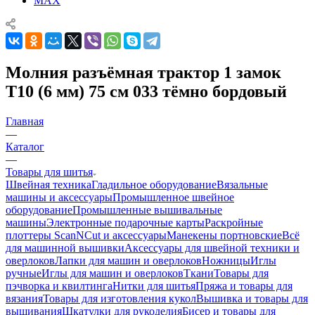
MAX
Молния разъёмная трактор 1 замок
Т10 (6 мм) 75 см 033 тёмно бордовый
Главная
—
Каталог
—
Товары для шитья
Швейная техника
Гладильное оборудование
Вязальные
машины и аксессуары
Промышленное швейное
оборудование
Промышленные вышивальные
машины
Электронные подарочные карты
Раскройные
плоттеры ScanNCut и аксессуары
Манекены портновские
Всё
для машинной вышивки
Аксессуары для швейной техники и
оверлоков
Лапки для машин и оверлоков
Ножницы
Иглы
ручные
Иглы для машин и оверлоков
Ткани
Товары для
пэчворка и квилтинга
Нитки для шитья
Пряжа и товары для
вязания
Товары для изготовления кукол
Вышивка и товары для
вышивания
Шкатулки для рукоделия
Бисер и товары для