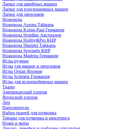
Лапки для швейных машин
Лапки для плоскошовных машин
Лапки для оверлоков
Ножницы
Ножницы Aurora Тайвань
Ножницы Konig-Paul Германия
Ножницы Hemline Австралия
Ножницы Hobby&Pro КНР
Ножницы Sharpist Тайвань
Ножницы Sewparts КНР
Ножницы Madeira Германия
Иглы ручные
Иглы для машин и оверлоков
Иглы Organ Япония
Иглы Schmetz Германия
Иглы для иглопробивных машин
Ткани
Американский хлопок
Японский хлопок
Лен
Наполнители
Набор тканей для пэчворка
Товары для пэчворка и квилтинга
Ножи и маты
Лекало, линейки и шаблоны для шитья