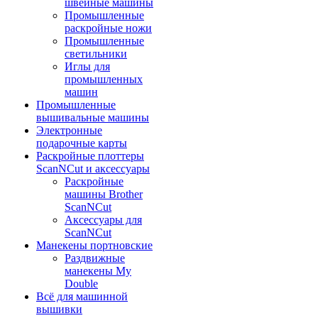
швейные машины
Промышленные
раскройные ножи
Промышленные
светильники
Иглы для
промышленных
машин
Промышленные
вышивальные машины
Электронные
подарочные карты
Раскройные плоттеры
ScanNCut и аксессуары
Раскройные
машины Brother
ScanNCut
Аксессуары для
ScanNCut
Манекены портновские
Раздвижные
манекены My
Double
Всё для машинной
вышивки