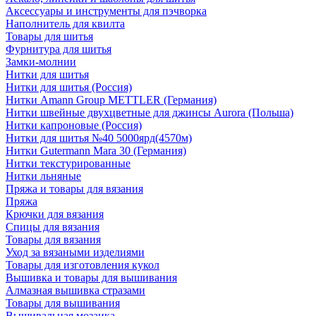
Аксессуары и инструменты для пэчворка
Наполнитель для квилта
Товары для шитья
Фурнитура для шитья
Замки-молнии
Нитки для шитья
Нитки для шитья (Россия)
Нитки Amann Group METTLER (Германия)
Нитки швейные двухцветные для джинсы Aurora (Польша)
Нитки капроновые (Россия)
Нитки для шитья №40 5000ярд(4570м)
Нитки Gutermann Mara 30 (Германия)
Нитки текстурированные
Нитки льняные
Пряжа и товары для вязания
Пряжа
Крючки для вязания
Спицы для вязания
Товары для вязания
Уход за вязаными изделиями
Товары для изготовления кукол
Вышивка и товары для вышивания
Алмазная вышивка стразами
Товары для вышивания
Вышивальная мозаика