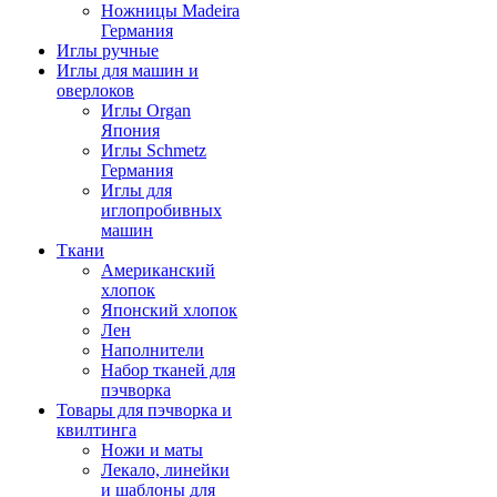
Ножницы Madeira
Германия
Иглы ручные
Иглы для машин и
оверлоков
Иглы Organ
Япония
Иглы Schmetz
Германия
Иглы для
иглопробивных
машин
Ткани
Американский
хлопок
Японский хлопок
Лен
Наполнители
Набор тканей для
пэчворка
Товары для пэчворка и
квилтинга
Ножи и маты
Лекало, линейки
и шаблоны для