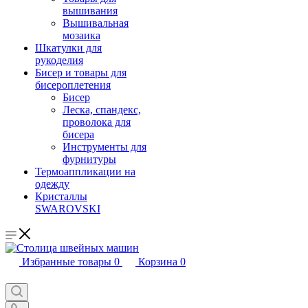
вышивания
Вышивальная
мозаика
Шкатулки для
рукоделия
Бисер и товары для
бисероплетения
Бисер
Леска, спандекс,
проволока для
бисера
Инструменты для
фурнитуры
Термоаппликации на
одежду
Кристаллы
SWAROVSKI
Избранные товары
0
Корзина
0