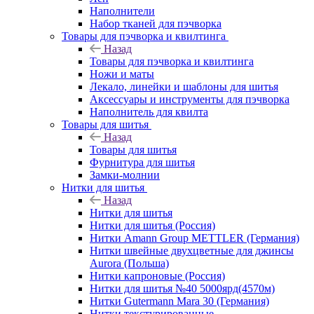
Наполнители
Набор тканей для пэчворка
Товары для пэчворка и квилтинга
Назад
Товары для пэчворка и квилтинга
Ножи и маты
Лекало, линейки и шаблоны для шитья
Аксессуары и инструменты для пэчворка
Наполнитель для квилта
Товары для шитья
Назад
Товары для шитья
Фурнитура для шитья
Замки-молнии
Нитки для шитья
Назад
Нитки для шитья
Нитки для шитья (Россия)
Нитки Amann Group METTLER (Германия)
Нитки швейные двухцветные для джинсы
Aurora (Польша)
Нитки капроновые (Россия)
Нитки для шитья №40 5000ярд(4570м)
Нитки Gutermann Mara 30 (Германия)
Нитки текстурированные