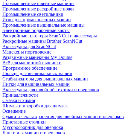
Промышленные швейные машины
Промышленные раскройные ножи
Промышленные светильники
Иглы для промышленных машин
Промышленные вышивальные машины
Электронные подарочные карты
Раскройные плоттеры ScanNCut и аксессуары
Раскройные машины Brother ScanNCut
Аксессуары для ScanNCut
Манекены портновские
Раздвижные манекены My Double
Всё для машинной вышивки
Программное обеспечение
Пяльцы для вышивальных машин
Стабилизаторы для вышивальных машин
Нитки для вышивальных машин
Аксессуары для швейной техники и оверлоков
Принадлежности
Смазка и химия
Шпульки и коробки для шпулек
Освещение
Сумки и чехлы хранения для швейных машин и оверлоков
Приставные столики
Мусоросборник для оверлока
Лапки для машин и оверлоков