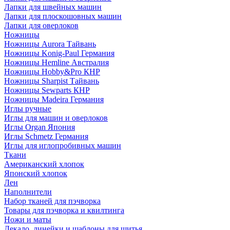
Лапки для швейных машин
Лапки для плоскошовных машин
Лапки для оверлоков
Ножницы
Ножницы Aurora Тайвань
Ножницы Konig-Paul Германия
Ножницы Hemline Австралия
Ножницы Hobby&Pro КНР
Ножницы Sharpist Тайвань
Ножницы Sewparts КНР
Ножницы Madeira Германия
Иглы ручные
Иглы для машин и оверлоков
Иглы Organ Япония
Иглы Schmetz Германия
Иглы для иглопробивных машин
Ткани
Американский хлопок
Японский хлопок
Лен
Наполнители
Набор тканей для пэчворка
Товары для пэчворка и квилтинга
Ножи и маты
Лекало, линейки и шаблоны для шитья