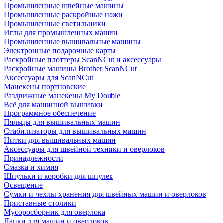
Промышленные швейные машины
Промышленные раскройные ножи
Промышленные светильники
Иглы для промышленных машин
Промышленные вышивальные машины
Электронные подарочные карты
Раскройные плоттеры ScanNCut и аксессуары
Раскройные машины Brother ScanNCut
Аксессуары для ScanNCut
Манекены портновские
Раздвижные манекены My Double
Всё для машинной вышивки
Программное обеспечение
Пяльцы для вышивальных машин
Стабилизаторы для вышивальных машин
Нитки для вышивальных машин
Аксессуары для швейной техники и оверлоков
Принадлежности
Смазка и химия
Шпульки и коробки для шпулек
Освещение
Сумки и чехлы хранения для швейных машин и оверлоков
Приставные столики
Мусоросборник для оверлока
Лапки для машин и оверлоков