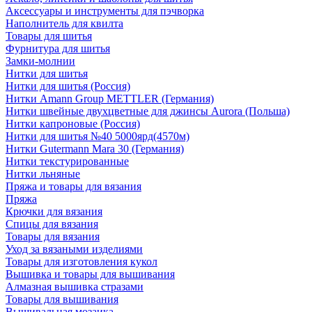
Аксессуары и инструменты для пэчворка
Наполнитель для квилта
Товары для шитья
Фурнитура для шитья
Замки-молнии
Нитки для шитья
Нитки для шитья (Россия)
Нитки Amann Group METTLER (Германия)
Нитки швейные двухцветные для джинсы Aurora (Польша)
Нитки капроновые (Россия)
Нитки для шитья №40 5000ярд(4570м)
Нитки Gutermann Mara 30 (Германия)
Нитки текстурированные
Нитки льняные
Пряжа и товары для вязания
Пряжа
Крючки для вязания
Спицы для вязания
Товары для вязания
Уход за вязаными изделиями
Товары для изготовления кукол
Вышивка и товары для вышивания
Алмазная вышивка стразами
Товары для вышивания
Вышивальная мозаика