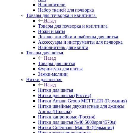
Наполнители
Набор тканей для пэчворка
Товары для пэчворка и квилтинга
Назад
Товары для пэчворка и квилтинга
Ножи и маты
Лекало, линейки и шаблоны для шитья
Аксессуары и инструменты для пэчворка
Наполнитель для квилта
Товары для шитья
Назад
Товары для шитья
Фурнитура для шитья
Замки-молнии
Нитки для шитья
Назад
Нитки для шитья
Нитки для шитья (Россия)
Нитки Amann Group METTLER (Германия)
Нитки швейные двухцветные для джинсы
Aurora (Польша)
Нитки капроновые (Россия)
Нитки для шитья №40 5000ярд(4570м)
Нитки Gutermann Mara 30 (Германия)
Нитки текстурированные