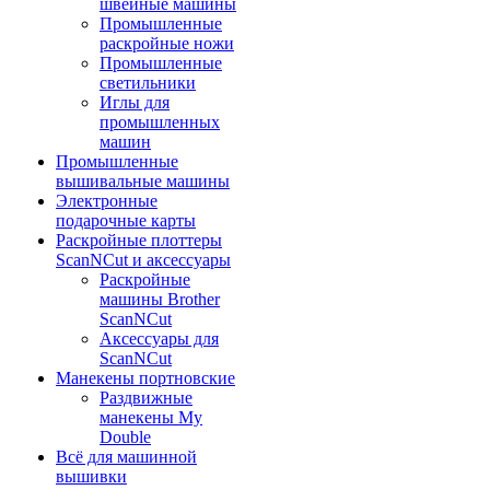
швейные машины
Промышленные
раскройные ножи
Промышленные
светильники
Иглы для
промышленных
машин
Промышленные
вышивальные машины
Электронные
подарочные карты
Раскройные плоттеры
ScanNCut и аксессуары
Раскройные
машины Brother
ScanNCut
Аксессуары для
ScanNCut
Манекены портновские
Раздвижные
манекены My
Double
Всё для машинной
вышивки