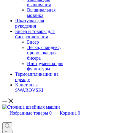
вышивания
Вышивальная
мозаика
Шкатулки для
рукоделия
Бисер и товары для
бисероплетения
Бисер
Леска, спандекс,
проволока для
бисера
Инструменты для
фурнитуры
Термоаппликации на
одежду
Кристаллы
SWAROVSKI
Избранные товары
0
Корзина
0