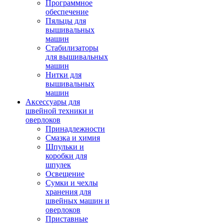
Программное
обеспечение
Пяльцы для
вышивальных
машин
Стабилизаторы
для вышивальных
машин
Нитки для
вышивальных
машин
Аксессуары для
швейной техники и
оверлоков
Принадлежности
Смазка и химия
Шпульки и
коробки для
шпулек
Освещение
Сумки и чехлы
хранения для
швейных машин и
оверлоков
Приставные