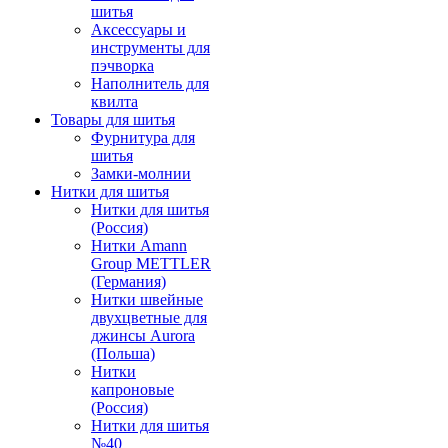
шитья
Аксессуары и
инструменты для
пэчворка
Наполнитель для
квилта
Товары для шитья
Фурнитура для
шитья
Замки-молнии
Нитки для шитья
Нитки для шитья
(Россия)
Нитки Amann
Group METTLER
(Германия)
Нитки швейные
двухцветные для
джинсы Aurora
(Польша)
Нитки
капроновые
(Россия)
Нитки для шитья
№40