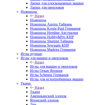
Лапки для плоскошовных машин
Лапки для оверлоков
Ножницы
Назад
Ножницы
Ножницы Aurora Тайвань
Ножницы Konig-Paul Германия
Ножницы Hemline Австралия
Ножницы Hobby&Pro КНР
Ножницы Sharpist Тайвань
Ножницы Sewparts КНР
Ножницы Madeira Германия
Иглы ручные
Иглы для машин и оверлоков
Назад
Иглы для машин и оверлоков
Иглы Organ Япония
Иглы Schmetz Германия
Иглы для иглопробивных машин
Ткани
Назад
Ткани
Американский хлопок
Японский хлопок
Лен