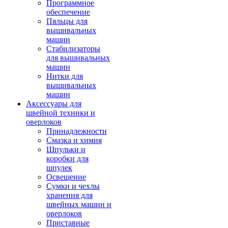
Программное
обеспечение
Пяльцы для
вышивальных
машин
Стабилизаторы
для вышивальных
машин
Нитки для
вышивальных
машин
Аксессуары для
швейной техники и
оверлоков
Принадлежности
Смазка и химия
Шпульки и
коробки для
шпулек
Освещение
Сумки и чехлы
хранения для
швейных машин и
оверлоков
Приставные