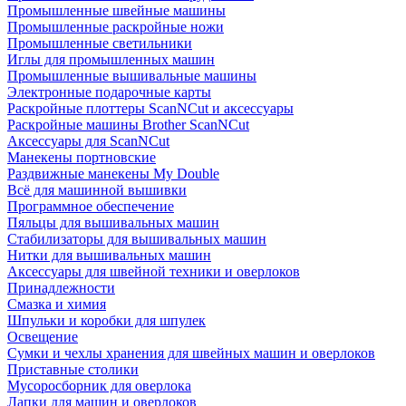
Промышленные швейные машины
Промышленные раскройные ножи
Промышленные светильники
Иглы для промышленных машин
Промышленные вышивальные машины
Электронные подарочные карты
Раскройные плоттеры ScanNCut и аксессуары
Раскройные машины Brother ScanNCut
Аксессуары для ScanNCut
Манекены портновские
Раздвижные манекены My Double
Всё для машинной вышивки
Программное обеспечение
Пяльцы для вышивальных машин
Стабилизаторы для вышивальных машин
Нитки для вышивальных машин
Аксессуары для швейной техники и оверлоков
Принадлежности
Смазка и химия
Шпульки и коробки для шпулек
Освещение
Сумки и чехлы хранения для швейных машин и оверлоков
Приставные столики
Мусоросборник для оверлока
Лапки для машин и оверлоков