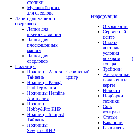
столики
Мусоросборник
для оверлока
Информация
Лапки для машин и
оверлоков
О компании
Лапки для
Сервисный
швейных машин
центр
Лапки для
Оплата,
плоскошовных
доставка,
машин
условия
Лапки для
возврата
оверлоков
товара
Ножницы
Трейд-ин
Ножницы Aurora
Сервисный
Электронные
Тайвань
центр
подарочные
Ножницы Konig-
карты
Paul Германия
Новости
Ножницы Hemline
Подборки
Австралия
техники
Ножницы
Соц.
Hobby&Pro КНР
контракт
Ножницы Sharpist
Статьи
Тайвань
Вакансии
Ножницы
Реквизиты
Sewparts КНР