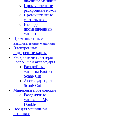
швейные машины
Промышленные
раскройные ножи
Промышленные
светильники
Иглы для
промышленных
машин
Промышленные
вышивальные машины
Электронные
подарочные карты
Раскройные плоттеры
ScanNCut и аксессуары
Раскройные
машины Brother
ScanNCut
Аксессуары для
ScanNCut
Манекены портновские
Раздвижные
манекены My
Double
Всё для машинной
вышивки