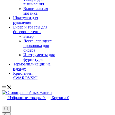
вышивания
Вышивальная
мозаика
Шкатулки для
рукоделия
Бисер и товары для
бисероплетения
Бисер
Леска, спандекс,
проволока для
бисера
Инструменты для
фурнитуры
Термоаппликации на
одежду
Кристаллы
SWAROVSKI
Избранные товары
0
Корзина
0