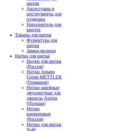
шитья
Аксессуары и
инструменты для
пэчворка
Наполнитель для
квилта
Товары для шитья
Фурнитура для
шитья
Замки-молнии
Нитки для шитья
Нитки для шитья
(Россия)
Нитки Amann
Group METTLER
(Германия)
Нитки швейные
двухцветные для
джинсы Aurora
(Польша)
Нитки
капроновые
(Россия)
Нитки для шитья
№40