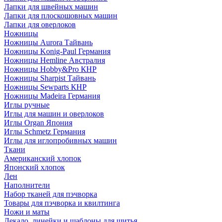
Лапки для швейных машин
Лапки для плоскошовных машин
Лапки для оверлоков
Ножницы
Ножницы Aurora Тайвань
Ножницы Konig-Paul Германия
Ножницы Hemline Австралия
Ножницы Hobby&Pro КНР
Ножницы Sharpist Тайвань
Ножницы Sewparts КНР
Ножницы Madeira Германия
Иглы ручные
Иглы для машин и оверлоков
Иглы Organ Япония
Иглы Schmetz Германия
Иглы для иглопробивных машин
Ткани
Американский хлопок
Японский хлопок
Лен
Наполнители
Набор тканей для пэчворка
Товары для пэчворка и квилтинга
Ножи и маты
Лекало, линейки и шаблоны для шитья