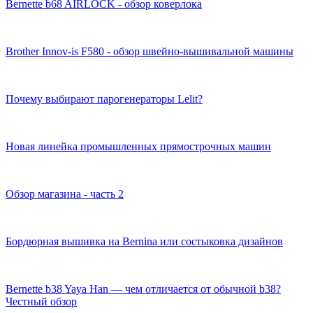
Bernette b68 AIRLOCK - обзор коверлока
Brother Innov-is F580 - обзор швейно-вышивальной машины
Почему выбирают парогенераторы Lelit?
Новая линейка промышленных прямострочных машин
Обзор магазина - часть 2
Бордюрная вышивка на Bernina или состыковка дизайнов
Bernette b38 Yaya Han — чем отличается от обычной b38?
Честный обзор