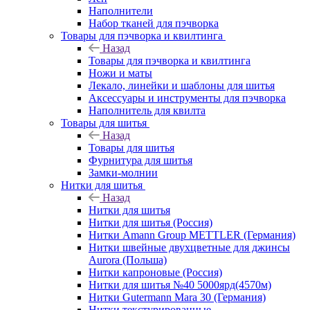
Наполнители
Набор тканей для пэчворка
Товары для пэчворка и квилтинга
Назад
Товары для пэчворка и квилтинга
Ножи и маты
Лекало, линейки и шаблоны для шитья
Аксессуары и инструменты для пэчворка
Наполнитель для квилта
Товары для шитья
Назад
Товары для шитья
Фурнитура для шитья
Замки-молнии
Нитки для шитья
Назад
Нитки для шитья
Нитки для шитья (Россия)
Нитки Amann Group METTLER (Германия)
Нитки швейные двухцветные для джинсы
Aurora (Польша)
Нитки капроновые (Россия)
Нитки для шитья №40 5000ярд(4570м)
Нитки Gutermann Mara 30 (Германия)
Нитки текстурированные