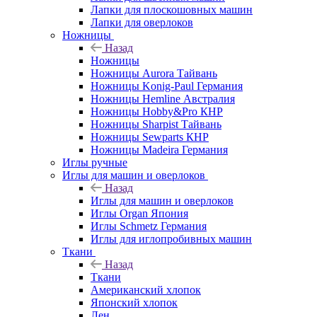
Лапки для плоскошовных машин
Лапки для оверлоков
Ножницы
Назад
Ножницы
Ножницы Aurora Тайвань
Ножницы Konig-Paul Германия
Ножницы Hemline Австралия
Ножницы Hobby&Pro КНР
Ножницы Sharpist Тайвань
Ножницы Sewparts КНР
Ножницы Madeira Германия
Иглы ручные
Иглы для машин и оверлоков
Назад
Иглы для машин и оверлоков
Иглы Organ Япония
Иглы Schmetz Германия
Иглы для иглопробивных машин
Ткани
Назад
Ткани
Американский хлопок
Японский хлопок
Лен