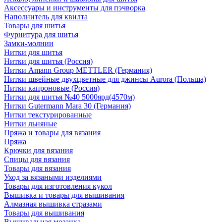
Аксессуары и инструменты для пэчворка
Наполнитель для квилта
Товары для шитья
Фурнитура для шитья
Замки-молнии
Нитки для шитья
Нитки для шитья (Россия)
Нитки Amann Group METTLER (Германия)
Нитки швейные двухцветные для джинсы Aurora (Польша)
Нитки капроновые (Россия)
Нитки для шитья №40 5000ярд(4570м)
Нитки Gutermann Mara 30 (Германия)
Нитки текстурированные
Нитки льняные
Пряжа и товары для вязания
Пряжа
Крючки для вязания
Спицы для вязания
Товары для вязания
Уход за вязаными изделиями
Товары для изготовления кукол
Вышивка и товары для вышивания
Алмазная вышивка стразами
Товары для вышивания
Вышивальная мозаика