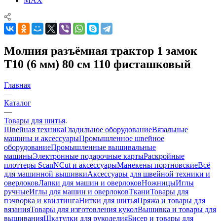
MAX
Молния разъёмная трактор 1 замок
Т10 (6 мм) 80 см 110 фисташковый
Главная
—
Каталог
—
Товары для шитья
Швейная техника
Гладильное оборудование
Вязальные
машины и аксессуары
Промышленное швейное
оборудование
Промышленные вышивальные
машины
Электронные подарочные карты
Раскройные
плоттеры ScanNCut и аксессуары
Манекены портновские
Всё
для машинной вышивки
Аксессуары для швейной техники и
оверлоков
Лапки для машин и оверлоков
Ножницы
Иглы
ручные
Иглы для машин и оверлоков
Ткани
Товары для
пэчворка и квилтинга
Нитки для шитья
Пряжа и товары для
вязания
Товары для изготовления кукол
Вышивка и товары для
вышивания
Шкатулки для рукоделия
Бисер и товары для