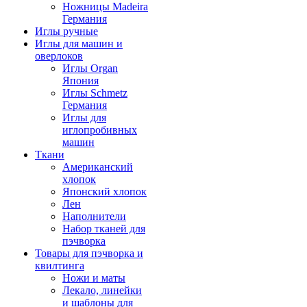
Ножницы Madeira
Германия
Иглы ручные
Иглы для машин и
оверлоков
Иглы Organ
Япония
Иглы Schmetz
Германия
Иглы для
иглопробивных
машин
Ткани
Американский
хлопок
Японский хлопок
Лен
Наполнители
Набор тканей для
пэчворка
Товары для пэчворка и
квилтинга
Ножи и маты
Лекало, линейки
и шаблоны для