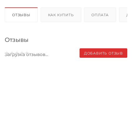
ОТЗЫВЫ
КАК КУПИТЬ
ОПЛАТА
Д
Отзывы
ДОБАВИТЬ ОТЗЫВ
Загрузка отзывов...
Записаться на бесплатный
тест-драйв