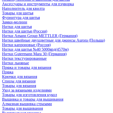
Аксессуары и инструменты для пэчворка
Наполнитель для квилта
Товары для шитья
Фурнитура для шитья
Замки-молнии
Нитки для шитья
Нитки для шитья (Россия)
Нитки Amann Group METTLER (Германия)
Нитки швейные двухцветные для джинсы Aurora (Польша)
Нитки капроновые (Россия)
Нитки для шитья №40 5000ярд(4570м)
Нитки Gutermann Mara 30 (Германия)
Нитки текстурированные
Нитки льняные
Пряжа и товары для вязания
Пряжа
Крючки для вязания
Спицы для вязания
Товары для вязания
Уход за вязаными изделиями
Товары для изготовления кукол
Вышивка и товары для вышивания
Алмазная вышивка стразами
Товары для вышивания
Вышивальная мозаика