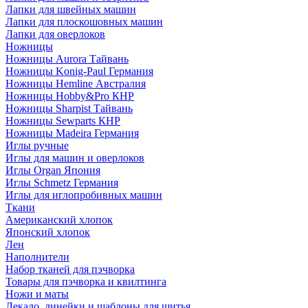
Лапки для швейных машин
Лапки для плоскошовных машин
Лапки для оверлоков
Ножницы
Ножницы Aurora Тайвань
Ножницы Konig-Paul Германия
Ножницы Hemline Австралия
Ножницы Hobby&Pro КНР
Ножницы Sharpist Тайвань
Ножницы Sewparts КНР
Ножницы Madeira Германия
Иглы ручные
Иглы для машин и оверлоков
Иглы Organ Япония
Иглы Schmetz Германия
Иглы для иглопробивных машин
Ткани
Американский хлопок
Японский хлопок
Лен
Наполнители
Набор тканей для пэчворка
Товары для пэчворка и квилтинга
Ножи и маты
Лекало, линейки и шаблоны для шитья