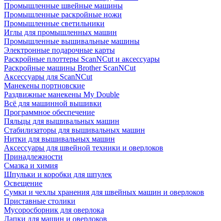
Промышленные швейные машины
Промышленные раскройные ножи
Промышленные светильники
Иглы для промышленных машин
Промышленные вышивальные машины
Электронные подарочные карты
Раскройные плоттеры ScanNCut и аксессуары
Раскройные машины Brother ScanNCut
Аксессуары для ScanNCut
Манекены портновские
Раздвижные манекены My Double
Всё для машинной вышивки
Программное обеспечение
Пяльцы для вышивальных машин
Стабилизаторы для вышивальных машин
Нитки для вышивальных машин
Аксессуары для швейной техники и оверлоков
Принадлежности
Смазка и химия
Шпульки и коробки для шпулек
Освещение
Сумки и чехлы хранения для швейных машин и оверлоков
Приставные столики
Мусоросборник для оверлока
Лапки для машин и оверлоков