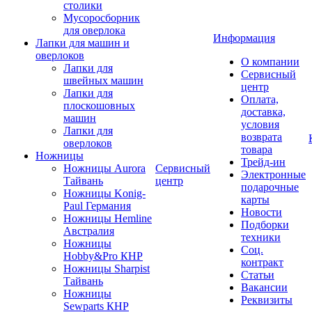
столики
Мусоросборник
для оверлока
Информация
Лапки для машин и
оверлоков
О компании
Лапки для
Сервисный
швейных машин
центр
Лапки для
Оплата,
плоскошовных
доставка,
машин
условия
Лапки для
возврата
оверлоков
товара
Ножницы
Трейд-ин
Ножницы Aurora
Сервисный
Электронные
Тайвань
центр
подарочные
Ножницы Konig-
карты
Paul Германия
Новости
Ножницы Hemline
Подборки
Австралия
техники
Ножницы
Соц.
Hobby&Pro КНР
контракт
Ножницы Sharpist
Статьи
Тайвань
Вакансии
Ножницы
Реквизиты
Sewparts КНР