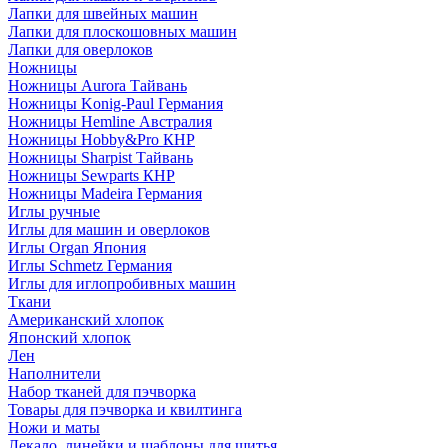
Лапки для швейных машин
Лапки для плоскошовных машин
Лапки для оверлоков
Ножницы
Ножницы Aurora Тайвань
Ножницы Konig-Paul Германия
Ножницы Hemline Австралия
Ножницы Hobby&Pro КНР
Ножницы Sharpist Тайвань
Ножницы Sewparts КНР
Ножницы Madeira Германия
Иглы ручные
Иглы для машин и оверлоков
Иглы Organ Япония
Иглы Schmetz Германия
Иглы для иглопробивных машин
Ткани
Американский хлопок
Японский хлопок
Лен
Наполнители
Набор тканей для пэчворка
Товары для пэчворка и квилтинга
Ножи и маты
Лекало, линейки и шаблоны для шитья