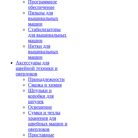
Программное
обеспечение
Пяльцы для
вышивальных
машин
Стабилизаторы
для вышивальных
машин
Нитки для
вышивальных
машин
Аксессуары для
швейной техники и
оверлоков
Принадлежности
Смазка и химия
Шпульки и
коробки для
шпулек
Освещение
Сумки и чехлы
хранения для
швейных машин и
оверлоков
Приставные