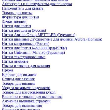
Аксессуары и инструменты для пэчворка
Наполнитель для квилта
Товары для шитья
Фурнитура для шитья
Замки-молнии
Нитки для шитья
Нитки для шитья (Россия)
Нитки Amann Group METTLER (Германия)
Нитки швейные двухцветные для джинсы Aurora (Польша)
Нитки капроновые (Россия)
Нитки для шитья №40 5000ярд(4570м)
Нитки Gutermann Mara 30 (Германия)
Нитки текстурированные
Нитки льняные
Пряжа и товары для вязания
Пряжа
Крючки для вязания
Спицы для вязания
Товары для вязания
Уход за вязаными изделиями
Товары для изготовления кукол
Вышивка и товары для вышивания
Алмазная вышивка стразами
Товары для вышивания
Вышивальная мозаика