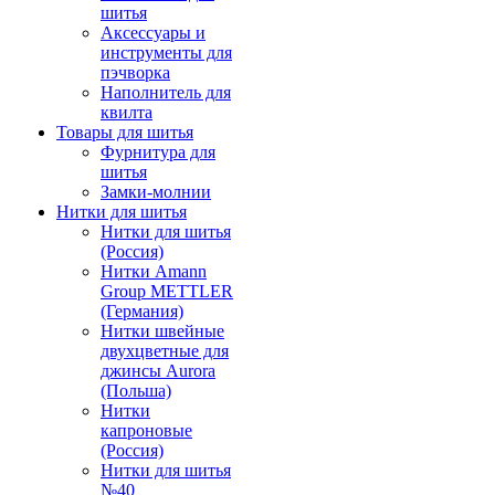
шитья
Аксессуары и
инструменты для
пэчворка
Наполнитель для
квилта
Товары для шитья
Фурнитура для
шитья
Замки-молнии
Нитки для шитья
Нитки для шитья
(Россия)
Нитки Amann
Group METTLER
(Германия)
Нитки швейные
двухцветные для
джинсы Aurora
(Польша)
Нитки
капроновые
(Россия)
Нитки для шитья
№40