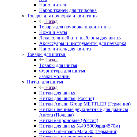
Наполнители
Набор тканей для пэчворка
Товары для пэчворка и квилтинга
Назад
Товары для пэчворка и квилтинга
Ножи и маты
Лекало, линейки и шаблоны для шитья
Аксессуары и инструменты для пэчворка
Наполнитель для квилта
Товары для шитья
Назад
Товары для шитья
Фурнитура для шитья
Замки-молнии
Нитки для шитья
Назад
Нитки для шитья
Нитки для шитья (Россия)
Нитки Amann Group METTLER (Германия)
Нитки швейные двухцветные для джинсы
Aurora (Польша)
Нитки капроновые (Россия)
Нитки для шитья №40 5000ярд(4570м)
Нитки Gutermann Mara 30 (Германия)
Нитки текстурированные