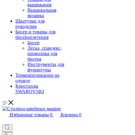
вышивания
Вышивальная
мозаика
Шкатулки для
рукоделия
Бисер и товары для
бисероплетения
Бисер
Леска, спандекс,
проволока для
бисера
Инструменты для
фурнитуры
Термоаппликации на
одежду
Кристаллы
SWAROVSKI
Избранные товары
0
Корзина
0