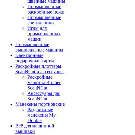
швейные машины
Промышленные
раскройные ножи
Промышленные
светильники
Иглы для
промышленных
машин
Промышленные
вышивальные машины
Электронные
подарочные карты
Раскройные плоттеры
ScanNCut и аксессуары
Раскройные
машины Brother
ScanNCut
Аксессуары для
ScanNCut
Манекены портновские
Раздвижные
манекены My
Double
Всё для машинной
вышивки