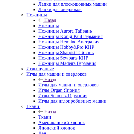
Лапки для плоскошовных машин
Лапки для оверлоков
Ножницы
Назад
Ножницы
Ножницы Aurora Тайвань
Ножницы Konig-Paul Германия
Ножницы Hemline Австралия
Ножницы Hobby&Pro КНР
Ножницы Sharpist Тайвань
Ножницы Sewparts КНР
Ножницы Madeira Германия
Иглы ручные
Иглы для машин и оверлоков
Назад
Иглы для машин и оверлоков
Иглы Organ Япония
Иглы Schmetz Германия
Иглы для иглопробивных машин
Ткани
Назад
Ткани
Американский хлопок
Японский хлопок
Лен