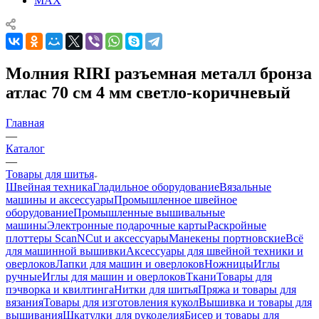
MAX
Молния RIRI разъемная металл бронза
атлас 70 см 4 мм светло-коричневый
Главная
—
Каталог
—
Товары для шитья
Швейная техника
Гладильное оборудование
Вязальные
машины и аксессуары
Промышленное швейное
оборудование
Промышленные вышивальные
машины
Электронные подарочные карты
Раскройные
плоттеры ScanNCut и аксессуары
Манекены портновские
Всё
для машинной вышивки
Аксессуары для швейной техники и
оверлоков
Лапки для машин и оверлоков
Ножницы
Иглы
ручные
Иглы для машин и оверлоков
Ткани
Товары для
пэчворка и квилтинга
Нитки для шитья
Пряжа и товары для
вязания
Товары для изготовления кукол
Вышивка и товары для
вышивания
Шкатулки для рукоделия
Бисер и товары для