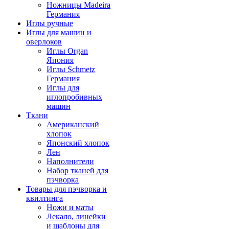
Ножницы Madeira
Германия
Иглы ручные
Иглы для машин и
оверлоков
Иглы Organ
Япония
Иглы Schmetz
Германия
Иглы для
иглопробивных
машин
Ткани
Американский
хлопок
Японский хлопок
Лен
Наполнители
Набор тканей для
пэчворка
Товары для пэчворка и
квилтинга
Ножи и маты
Лекало, линейки
и шаблоны для