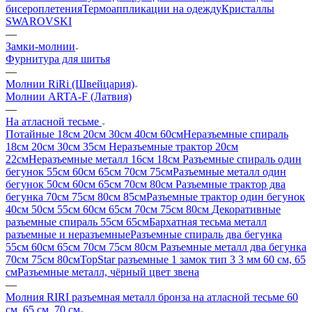
бисероплетения
Термоаппликации на одежду
Кристаллы
SWAROVSKI
—
Замки-молнии
Фурнитура для шитья
—
Молнии RiRi (Швейцария)
Молнии ARTA-F (Латвия)
—
На атласной тесьме
Потайные 18см 20см 30см 40см 60см
Неразъемные спираль
18см 20см 30см 35см
Неразъемные трактор 20см
22см
Неразъемные металл 16см 18см
Разъемные спираль один
бегунок 55см 60см 65см 70см 75см
Разъемные металл один
бегунок 50см 60см 65см 70см 80см
Разъемные трактор два
бегунка 70см 75см 80см 85см
Разъемные трактор один бегунок
40см 50см 55см 60см 65см 70см 75см 80см
Декоративные
разъемные спираль 55см 65см
Бархатная тесьма металл
разъемные и неразъемные
Разъемные спираль два бегунка
55см 60см 65см 70см 75см 80см
Разъемные металл два бегунка
70см 75см 80см
TopStar разъемные 1 замок тип 3 3 мм 60 см, 65
см
Разъемные металл, чёрный цвет звена
—
Молния RIRI разъемная металл бронза на атласной тесьме 60
см, 65 см, 70 см