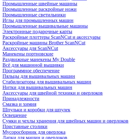
Промышленные швейные машины
Промышленные раскройные ножи
Промышленные светильники
Иглы для промышленных машин
Промышленные вышивальные машины
Электронные подарочные карты
Раскройные плоттеры ScanNCut и аксессуары
Раскройные машины Brother ScanNCut
Аксессуары для ScanNCut
Манекены портновские
Раздвижные манекены My Double
Всё для машинной вышивки
Программное обеспечение
Пяльцы для вышивальных машин
Стабилизаторы для вышивальных машин
Нитки для вышивальных машин
Аксессуары для швейной техники и оверлоков
Принадлежности
Смазка и химия
Шпульки и коробки для шпулек
Освещение
Сумки и чехлы хранения для швейных машин и оверлоков
Приставные столики
Мусоросборник для оверлока
Лапки для машин и оверлоков