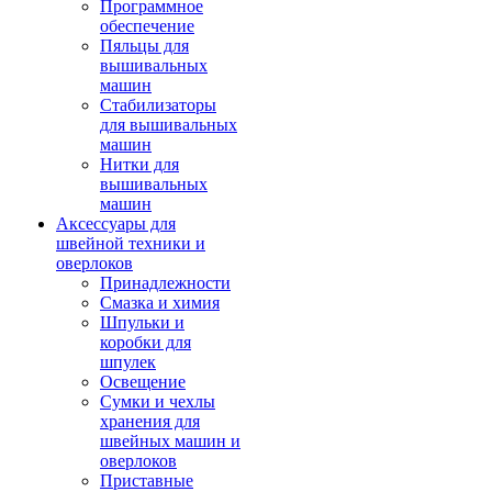
Программное
обеспечение
Пяльцы для
вышивальных
машин
Стабилизаторы
для вышивальных
машин
Нитки для
вышивальных
машин
Аксессуары для
швейной техники и
оверлоков
Принадлежности
Смазка и химия
Шпульки и
коробки для
шпулек
Освещение
Сумки и чехлы
хранения для
швейных машин и
оверлоков
Приставные