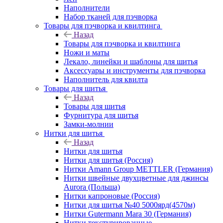
Наполнители
Набор тканей для пэчворка
Товары для пэчворка и квилтинга
Назад
Товары для пэчворка и квилтинга
Ножи и маты
Лекало, линейки и шаблоны для шитья
Аксессуары и инструменты для пэчворка
Наполнитель для квилта
Товары для шитья
Назад
Товары для шитья
Фурнитура для шитья
Замки-молнии
Нитки для шитья
Назад
Нитки для шитья
Нитки для шитья (Россия)
Нитки Amann Group METTLER (Германия)
Нитки швейные двухцветные для джинсы
Aurora (Польша)
Нитки капроновые (Россия)
Нитки для шитья №40 5000ярд(4570м)
Нитки Gutermann Mara 30 (Германия)
Нитки текстурированные