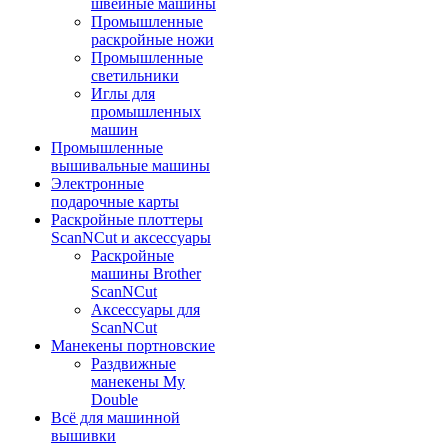
швейные машины
Промышленные
раскройные ножи
Промышленные
светильники
Иглы для
промышленных
машин
Промышленные
вышивальные машины
Электронные
подарочные карты
Раскройные плоттеры
ScanNCut и аксессуары
Раскройные
машины Brother
ScanNCut
Аксессуары для
ScanNCut
Манекены портновские
Раздвижные
манекены My
Double
Всё для машинной
вышивки