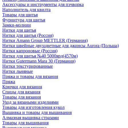
Аксессуары и инструменты для пэчворка
Наполнитель для квилта
Товары для шитья
Фурнитура для шитья
Замки-молнии
Нитки для шитья
Нитки для шитья (Россия)
Нитки Amann Group METTLER (Германия)
Нитки швейные двухцветные для джинсы Aurora (Польша)
Нитки капроновые (Россия)
Нитки для шитья №40 5000ярд(4570м)
Нитки Gutermann Mara 30 (Германия)
Нитки текстурированные
Нитки льняные
Пряжа и товары для вязания
Пряжа
Крючки для вязания
Спицы для вязания
Товары для вязания
Уход за вязаными изделиями
Товары для изготовления кукол
Вышивка и товары для вышивания
Алмазная вышивка стразами
Товары для вышивания
Вышивальная мозаика