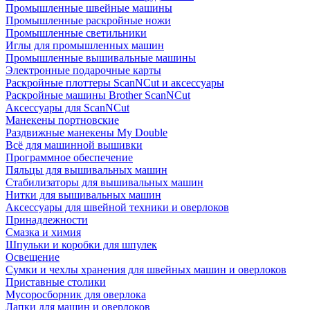
Промышленные швейные машины
Промышленные раскройные ножи
Промышленные светильники
Иглы для промышленных машин
Промышленные вышивальные машины
Электронные подарочные карты
Раскройные плоттеры ScanNCut и аксессуары
Раскройные машины Brother ScanNCut
Аксессуары для ScanNCut
Манекены портновские
Раздвижные манекены My Double
Всё для машинной вышивки
Программное обеспечение
Пяльцы для вышивальных машин
Стабилизаторы для вышивальных машин
Нитки для вышивальных машин
Аксессуары для швейной техники и оверлоков
Принадлежности
Смазка и химия
Шпульки и коробки для шпулек
Освещение
Сумки и чехлы хранения для швейных машин и оверлоков
Приставные столики
Мусоросборник для оверлока
Лапки для машин и оверлоков