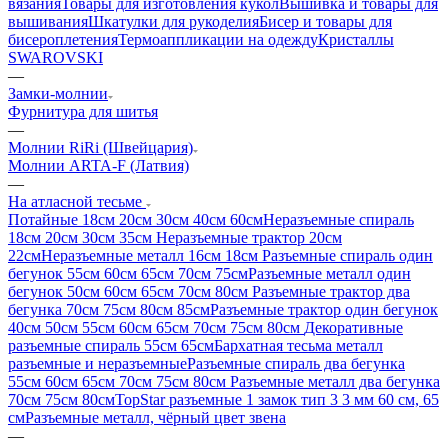
вязания
Товары для изготовления кукол
Вышивка и товары для
вышивания
Шкатулки для рукоделия
Бисер и товары для
бисероплетения
Термоаппликации на одежду
Кристаллы
SWAROVSKI
—
Замки-молнии
Фурнитура для шитья
—
Молнии RiRi (Швейцария)
Молнии ARTA-F (Латвия)
—
На атласной тесьме
Потайные 18см 20см 30см 40см 60см
Неразъемные спираль
18см 20см 30см 35см
Неразъемные трактор 20см
22см
Неразъемные металл 16см 18см
Разъемные спираль один
бегунок 55см 60см 65см 70см 75см
Разъемные металл один
бегунок 50см 60см 65см 70см 80см
Разъемные трактор два
бегунка 70см 75см 80см 85см
Разъемные трактор один бегунок
40см 50см 55см 60см 65см 70см 75см 80см
Декоративные
разъемные спираль 55см 65см
Бархатная тесьма металл
разъемные и неразъемные
Разъемные спираль два бегунка
55см 60см 65см 70см 75см 80см
Разъемные металл два бегунка
70см 75см 80см
TopStar разъемные 1 замок тип 3 3 мм 60 см, 65
см
Разъемные металл, чёрный цвет звена
—