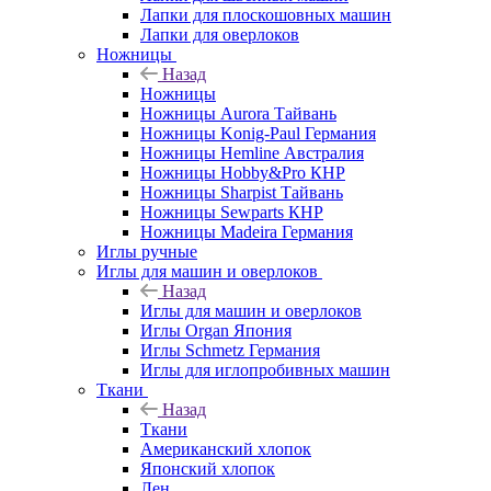
Лапки для плоскошовных машин
Лапки для оверлоков
Ножницы
Назад
Ножницы
Ножницы Aurora Тайвань
Ножницы Konig-Paul Германия
Ножницы Hemline Австралия
Ножницы Hobby&Pro КНР
Ножницы Sharpist Тайвань
Ножницы Sewparts КНР
Ножницы Madeira Германия
Иглы ручные
Иглы для машин и оверлоков
Назад
Иглы для машин и оверлоков
Иглы Organ Япония
Иглы Schmetz Германия
Иглы для иглопробивных машин
Ткани
Назад
Ткани
Американский хлопок
Японский хлопок
Лен