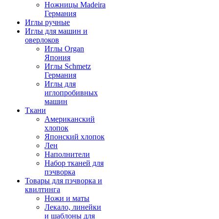
Ножницы Madeira
Германия
Иглы ручные
Иглы для машин и
оверлоков
Иглы Organ
Япония
Иглы Schmetz
Германия
Иглы для
иглопробивных
машин
Ткани
Американский
хлопок
Японский хлопок
Лен
Наполнители
Набор тканей для
пэчворка
Товары для пэчворка и
квилтинга
Ножи и маты
Лекало, линейки
и шаблоны для