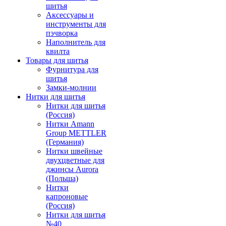
шитья
Аксессуары и
инструменты для
пэчворка
Наполнитель для
квилта
Товары для шитья
Фурнитура для
шитья
Замки-молнии
Нитки для шитья
Нитки для шитья
(Россия)
Нитки Amann
Group METTLER
(Германия)
Нитки швейные
двухцветные для
джинсы Aurora
(Польша)
Нитки
капроновые
(Россия)
Нитки для шитья
№40