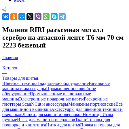
MAX
Молния RIRI разъемная металл
серебро на атласной ленте Т6 мм 70 см
2223 бежевый
Главная
—
Каталог
—
Товары для шитья
Швейная техника
Гладильное оборудование
Вязальные
машины и аксессуары
Промышленное швейное
оборудование
Промышленные вышивальные
машины
Электронные подарочные карты
Раскройные
плоттеры ScanNCut и аксессуары
Манекены портновские
Всё
для машинной вышивки
Аксессуары для швейной техники и
оверлоков
Лапки для машин и оверлоков
Ножницы
Иглы
ручные
Иглы для машин и оверлоков
Ткани
Товары для
пэчворка и квилтинга
Нитки для шитья
Пряжа и товары для