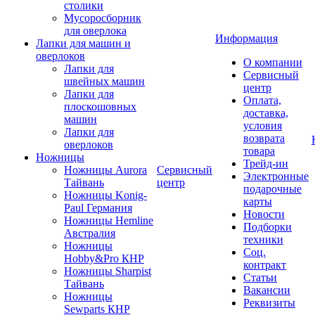
столики
Мусоросборник
для оверлока
Информация
Лапки для машин и
оверлоков
О компании
Лапки для
Сервисный
швейных машин
центр
Лапки для
Оплата,
плоскошовных
доставка,
машин
условия
Лапки для
возврата
оверлоков
товара
Ножницы
Трейд-ин
Ножницы Aurora
Сервисный
Электронные
Тайвань
центр
подарочные
Ножницы Konig-
карты
Paul Германия
Новости
Ножницы Hemline
Подборки
Австралия
техники
Ножницы
Соц.
Hobby&Pro КНР
контракт
Ножницы Sharpist
Статьи
Тайвань
Вакансии
Ножницы
Реквизиты
Sewparts КНР