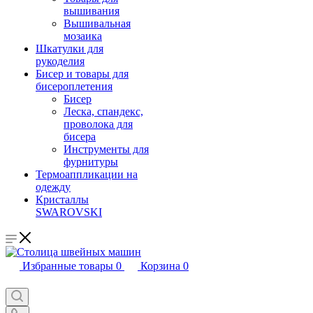
вышивания
Вышивальная
мозаика
Шкатулки для
рукоделия
Бисер и товары для
бисероплетения
Бисер
Леска, спандекс,
проволока для
бисера
Инструменты для
фурнитуры
Термоаппликации на
одежду
Кристаллы
SWAROVSKI
Избранные товары
0
Корзина
0