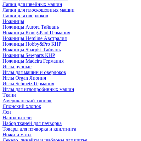
Лапки для швейных машин
Лапки для плоскошовных машин
Лапки для оверлоков
Ножницы
Ножницы Aurora Тайвань
Ножницы Konig-Paul Германия
Ножницы Hemline Австралия
Ножницы Hobby&Pro КНР
Ножницы Sharpist Тайвань
Ножницы Sewparts КНР
Ножницы Madeira Германия
Иглы ручные
Иглы для машин и оверлоков
Иглы Organ Япония
Иглы Schmetz Германия
Иглы для иглопробивных машин
Ткани
Американский хлопок
Японский хлопок
Лен
Наполнители
Набор тканей для пэчворка
Товары для пэчворка и квилтинга
Ножи и маты
Лекало, линейки и шаблоны для шитья