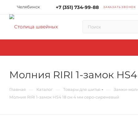
Челябинск
+7 (351) 734-99-88
ЗАКАЗАТЬ ЗВОНОК
Молния RIRI 1-замок HS4
—
—
—
Главная
Каталог
Товары для шитья
Замки-мол
Молния RIRI 1-замок HS4 18 см 4 мм серо-сиреневый