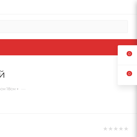
0
й
0
—
см 18см