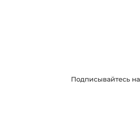
Зап
Приглашаем сра
прежде чем сде
Подписывайтесь н