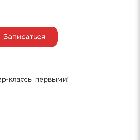
райв
Записаться
ер-классы первыми!