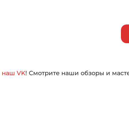
исаться на бесплатный тест-д
внить машины в работе,
лать свой выбор
а
наш VK
! Смотрите наши обзоры и маст