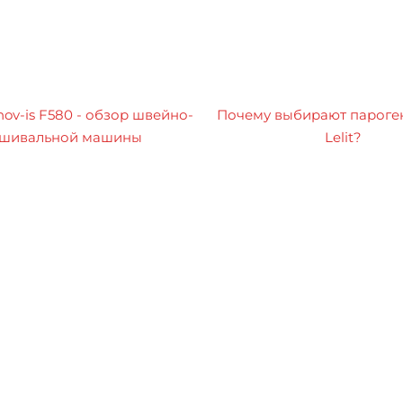
nov-is F580 - обзор швейно-
Почему выбирают пароге
шивальной машины
Lelit?