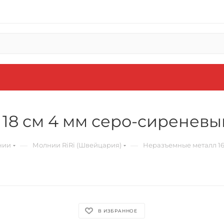
 18 см 4 мм серо-сиреневы
—
—
нии
Молнии RiRi (Швейцария)
Неразъемные металл 16
В ИЗБРАННОЕ