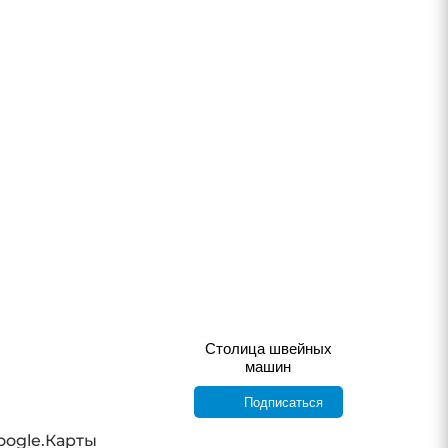
Столица швейных
машин
Подписаться
oogle.Карты