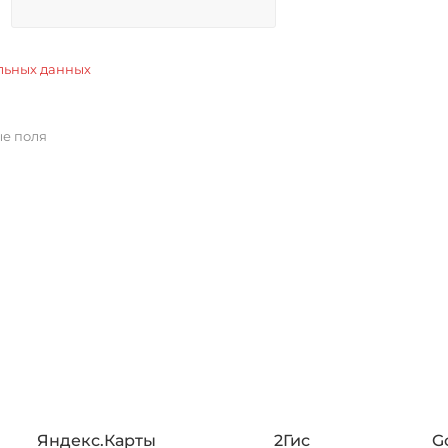
льных данных
ые поля
Яндекс.Карты
2Гис
G