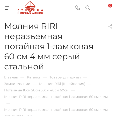
0
Молния RIRI
неразъемная
потайная 1-замковая
60 см 4 мм серый
стальной
—
—
—
Главная
Каталог
Товары для шитья
—
—
Замки-молнии
Молнии RiRi (Швейцария)
—
Потайные 18см 20см 30см 40см 60см
Молния RIRI неразъемная потайная 1-замковая 60 см 4 мм
—
Молния RIRI неразъемная потайная 1-замковая 60 см 4 мм