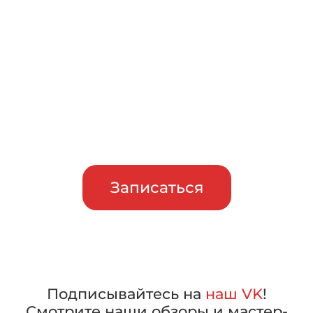
Записаться на бесплатный
тест-драйв
Приглашаем сравнить
машины в работе, прежде чем
сделать свой выбор
Записаться
Подписывайтесь на
наш VK
!
Смотрите наши обзоры и мастер-