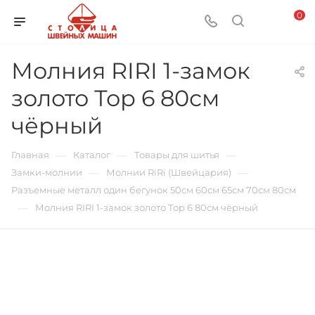
0
Молния RIRI 1-замок
золото Тор 6 80см
чёрный
—
—
—
Главная
Каталог
Товары для шитья
—
—
Замки-молнии
Молнии RiRi (Швейцария)
Разъемные металл один бегунок 50см 60см 65см 70см 80см
—
Молния RIRI 1-замок золото Тор 6 80см чёрный