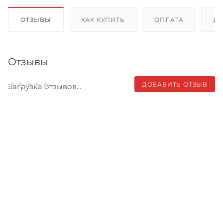
ОТЗЫВЫ
КАК КУПИТЬ
ОПЛАТА
Д
Отзывы
ДОБАВИТЬ ОТЗЫВ
Загрузка отзывов...
Записаться на бесплатный
тест-драйв