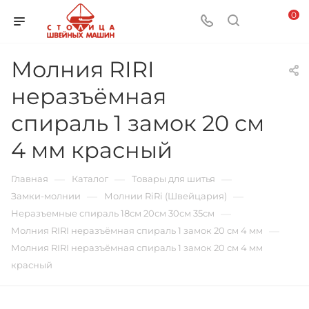
0
Молния RIRI
неразъёмная
спираль 1 замок 20 см
4 мм красный
—
—
—
Главная
Каталог
Товары для шитья
—
—
Замки-молнии
Молнии RiRi (Швейцария)
—
Неразъемные спираль 18см 20см 30см 35см
—
Молния RIRI неразъёмная спираль 1 замок 20 см 4 мм
Молния RIRI неразъёмная спираль 1 замок 20 см 4 мм
красный