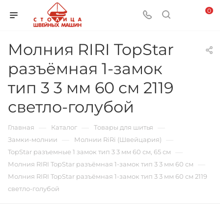
0
Молния RIRI TopStar
разъёмная 1-замок
тип 3 3 мм 60 см 2119
светло-голубой
—
—
—
Главная
Каталог
Товары для шитья
—
—
Замки-молнии
Молнии RiRi (Швейцария)
—
TopStar разъемные 1 замок тип 3 3 мм 60 см, 65 см
—
Молния RIRI TopStar разъёмная 1-замок тип 3 3 мм 60 см
Молния RIRI TopStar разъёмная 1-замок тип 3 3 мм 60 см 2119
светло-голубой