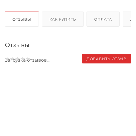
ОТЗЫВЫ
КАК КУПИТЬ
ОПЛАТА
Д
Отзывы
ДОБАВИТЬ ОТЗЫВ
Загрузка отзывов...
Записаться на бесплатный
тест-драйв