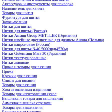
Аксессуары и инструменты для пэчворка
Наполнитель для квилта
Товары для шитья
Фурнитура для шитья
Замки-молнии
Нитки для шитья
Нитки для шитья (Россия)
Нитки Amann Group METTLER (Германия)
Нитки швейные двухцветные для джинсы Aurora (Польша)
Нитки капроновые (Россия)
Нитки для шитья №40 5000ярд(4570м)
Нитки Gutermann Mara 30 (Германия)
Нитки текстурированные
Нитки льняные
Пряжа и товары для вязания
Пряжа
Крючки для вязания
Спицы для вязания
Товары для вязания
Уход за вязаными изделиями
Товары для изготовления кукол
Вышивка и товары для вышивания
Алмазная вышивка стразами
Товары для вышивания
Вышивальная мозаика