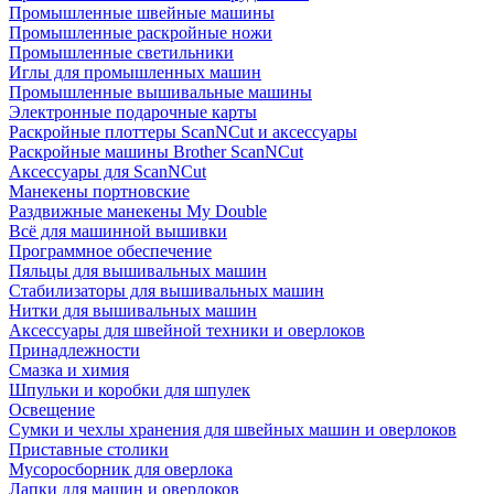
Промышленные швейные машины
Промышленные раскройные ножи
Промышленные светильники
Иглы для промышленных машин
Промышленные вышивальные машины
Электронные подарочные карты
Раскройные плоттеры ScanNCut и аксессуары
Раскройные машины Brother ScanNCut
Аксессуары для ScanNCut
Манекены портновские
Раздвижные манекены My Double
Всё для машинной вышивки
Программное обеспечение
Пяльцы для вышивальных машин
Стабилизаторы для вышивальных машин
Нитки для вышивальных машин
Аксессуары для швейной техники и оверлоков
Принадлежности
Смазка и химия
Шпульки и коробки для шпулек
Освещение
Сумки и чехлы хранения для швейных машин и оверлоков
Приставные столики
Мусоросборник для оверлока
Лапки для машин и оверлоков