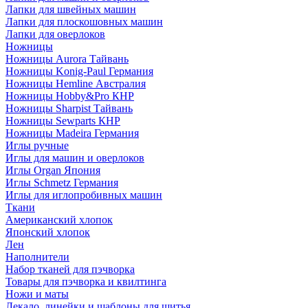
Лапки для швейных машин
Лапки для плоскошовных машин
Лапки для оверлоков
Ножницы
Ножницы Aurora Тайвань
Ножницы Konig-Paul Германия
Ножницы Hemline Австралия
Ножницы Hobby&Pro КНР
Ножницы Sharpist Тайвань
Ножницы Sewparts КНР
Ножницы Madeira Германия
Иглы ручные
Иглы для машин и оверлоков
Иглы Organ Япония
Иглы Schmetz Германия
Иглы для иглопробивных машин
Ткани
Американский хлопок
Японский хлопок
Лен
Наполнители
Набор тканей для пэчворка
Товары для пэчворка и квилтинга
Ножи и маты
Лекало, линейки и шаблоны для шитья