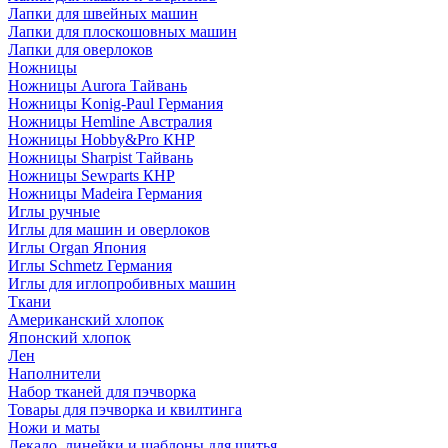
Лапки для швейных машин
Лапки для плоскошовных машин
Лапки для оверлоков
Ножницы
Ножницы Aurora Тайвань
Ножницы Konig-Paul Германия
Ножницы Hemline Австралия
Ножницы Hobby&Pro КНР
Ножницы Sharpist Тайвань
Ножницы Sewparts КНР
Ножницы Madeira Германия
Иглы ручные
Иглы для машин и оверлоков
Иглы Organ Япония
Иглы Schmetz Германия
Иглы для иглопробивных машин
Ткани
Американский хлопок
Японский хлопок
Лен
Наполнители
Набор тканей для пэчворка
Товары для пэчворка и квилтинга
Ножи и маты
Лекало, линейки и шаблоны для шитья