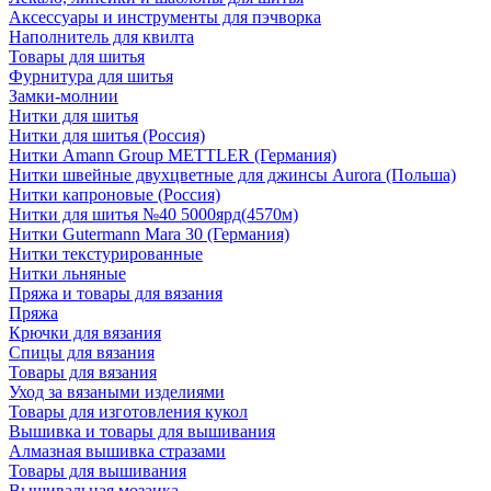
Аксессуары и инструменты для пэчворка
Наполнитель для квилта
Товары для шитья
Фурнитура для шитья
Замки-молнии
Нитки для шитья
Нитки для шитья (Россия)
Нитки Amann Group METTLER (Германия)
Нитки швейные двухцветные для джинсы Aurora (Польша)
Нитки капроновые (Россия)
Нитки для шитья №40 5000ярд(4570м)
Нитки Gutermann Mara 30 (Германия)
Нитки текстурированные
Нитки льняные
Пряжа и товары для вязания
Пряжа
Крючки для вязания
Спицы для вязания
Товары для вязания
Уход за вязаными изделиями
Товары для изготовления кукол
Вышивка и товары для вышивания
Алмазная вышивка стразами
Товары для вышивания
Вышивальная мозаика