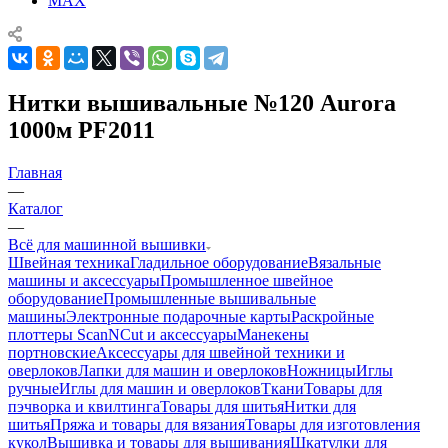
MAX
Нитки вышивальные №120 Aurora
1000м PF2011
Главная
—
Каталог
—
Всё для машинной вышивки
Швейная техника
Гладильное оборудование
Вязальные
машины и аксессуары
Промышленное швейное
оборудование
Промышленные вышивальные
машины
Электронные подарочные карты
Раскройные
плоттеры ScanNCut и аксессуары
Манекены
портновские
Аксессуары для швейной техники и
оверлоков
Лапки для машин и оверлоков
Ножницы
Иглы
ручные
Иглы для машин и оверлоков
Ткани
Товары для
пэчворка и квилтинга
Товары для шитья
Нитки для
шитья
Пряжа и товары для вязания
Товары для изготовления
кукол
Вышивка и товары для вышивания
Шкатулки для