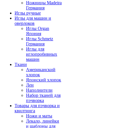
Ножницы Madeira
Германия
Иглы ручные
Иглы для машин и
оверлоков
Иглы Organ
Япония
Иглы Schmetz
Германия
Иглы для
иглопробивных
машин
Ткани
Американский
хлопок
Японский хлопок
Лен
Наполнители
Набор тканей для
пэчворка
Товары для пэчворка и
квилтинга
Ножи и маты
Лекало, линейки
и шаблоны для