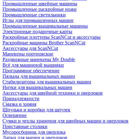
Промышленные швейные машины
Промышленные раскройные ножи
Промышленные светильники
Иглы для промышленных машин
Промышленные вышивальные машины
Электронные подарочные карты
Раскройные плоттеры ScanNCut и аксессуары
Раскройные машины Brother ScanNCut
Аксессуары для ScanNCut
Манекены портновские
Раздвижные манекены My Double
Всё для машинной вышивки
Программное обеспечение
Пяльцы для вышивальных машин
Стабилизаторы для вышивальных машин
Нитки для вышивальных машин
Аксессуары для швейной техники и оверлоков
Принадлежности
Смазка и химия
Шпульки и коробки для шпулек
Освещение
Сумки и чехлы хранения для швейных машин и оверлоков
Приставные столики
Мусоросборник для оверлока
Лапки для машин и оверлоков