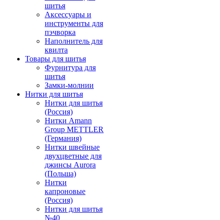
шитья
Аксессуары и
инструменты для
пэчворка
Наполнитель для
квилта
Товары для шитья
Фурнитура для
шитья
Замки-молнии
Нитки для шитья
Нитки для шитья
(Россия)
Нитки Amann
Group METTLER
(Германия)
Нитки швейные
двухцветные для
джинсы Aurora
(Польша)
Нитки
капроновые
(Россия)
Нитки для шитья
№40