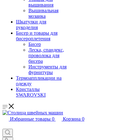
вышивания
Вышивальная
мозаика
Шкатулки для
рукоделия
Бисер и товары для
бисероплетения
Бисер
Леска, спандекс,
проволока для
бисера
Инструменты для
фурнитуры
Термоаппликации на
одежду
Кристаллы
SWAROVSKI
Избранные товары
0
Корзина
0