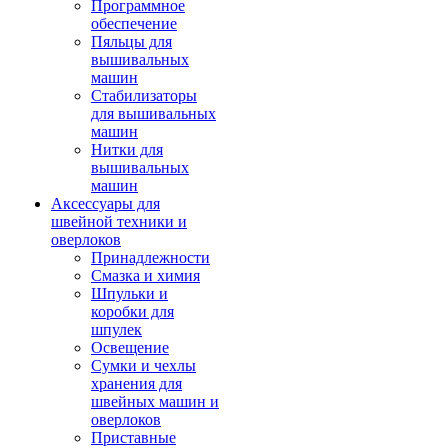
Программное
обеспечение
Пяльцы для
вышивальных
машин
Стабилизаторы
для вышивальных
машин
Нитки для
вышивальных
машин
Аксессуары для
швейной техники и
оверлоков
Принадлежности
Смазка и химия
Шпульки и
коробки для
шпулек
Освещение
Сумки и чехлы
хранения для
швейных машин и
оверлоков
Приставные