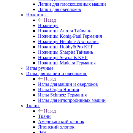
Лапки для плоскошовных машин
Лапки для оверлоков
Ножницы
Назад
Ножницы
Ножницы Aurora Тайвань
Ножницы Konig-Paul Германия
Ножницы Hemline Австралия
Ножницы Hobby&Pro КНР
Ножницы Sharpist Тайвань
Ножницы Sewparts КНР
Ножницы Madeira Германия
Иглы ручные
Иглы для машин и оверлоков
Назад
Иглы для машин и оверлоков
Иглы Organ Япония
Иглы Schmetz Германия
Иглы для иглопробивных машин
Ткани
Назад
Ткани
Американский хлопок
Японский хлопок
Лен