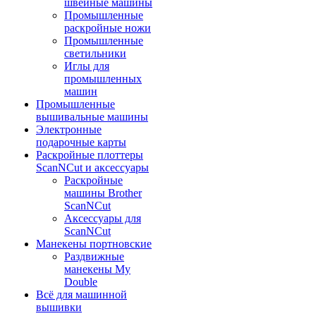
швейные машины
Промышленные
раскройные ножи
Промышленные
светильники
Иглы для
промышленных
машин
Промышленные
вышивальные машины
Электронные
подарочные карты
Раскройные плоттеры
ScanNCut и аксессуары
Раскройные
машины Brother
ScanNCut
Аксессуары для
ScanNCut
Манекены портновские
Раздвижные
манекены My
Double
Всё для машинной
вышивки