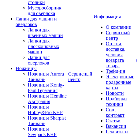
столики
Мусоросборник
для оверлока
Информация
Лапки для машин и
оверлоков
О компании
Лапки для
Сервисный
швейных машин
центр
Лапки для
Оплата,
плоскошовных
доставка,
машин
условия
Лапки для
возврата
оверлоков
товара
Ножницы
Трейд-ин
Ножницы Aurora
Сервисный
Электронные
Тайвань
центр
подарочные
Ножницы Konig-
карты
Paul Германия
Новости
Ножницы Hemline
Подборки
Австралия
техники
Ножницы
Соц.
Hobby&Pro КНР
контракт
Ножницы Sharpist
Статьи
Тайвань
Вакансии
Ножницы
Реквизиты
Sewparts КНР