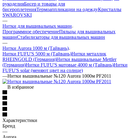
рукоделия
Бисер и товары для
бисероплетения
Термоаппликации на одежду
Кристаллы
SWAROVSKI
—
Нитки для вышивальных машин
Программное обеспечение
Пяльцы для вышивальных
машин
Стабилизаторы для вышивальных машин
—
Нитки Aurora 1000 м (Тайвань)
Нитки FUFU'S 5000 м (Тайвань)
Нитки металлик
RHEINGOLD (Германия)
Нитки вышивальные Mettler
(Германия)
Нитки FUFU'S матовые 4000 м (Тайвань)
Нитки
FUFU'S solar (меняют цвет на солнце)
—
Нитки вышивальные №120 Aurora 1000м PF2011
В избранное
Характеристики
Бренд
—
Aurora