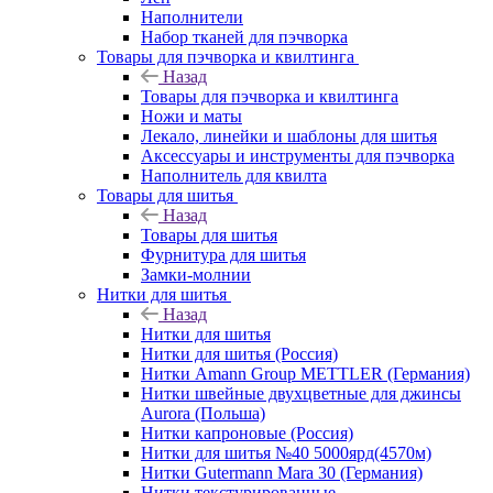
Наполнители
Набор тканей для пэчворка
Товары для пэчворка и квилтинга
Назад
Товары для пэчворка и квилтинга
Ножи и маты
Лекало, линейки и шаблоны для шитья
Аксессуары и инструменты для пэчворка
Наполнитель для квилта
Товары для шитья
Назад
Товары для шитья
Фурнитура для шитья
Замки-молнии
Нитки для шитья
Назад
Нитки для шитья
Нитки для шитья (Россия)
Нитки Amann Group METTLER (Германия)
Нитки швейные двухцветные для джинсы
Aurora (Польша)
Нитки капроновые (Россия)
Нитки для шитья №40 5000ярд(4570м)
Нитки Gutermann Mara 30 (Германия)
Нитки текстурированные