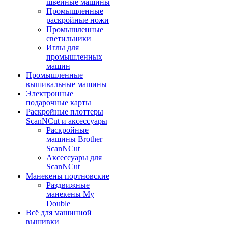
швейные машины
Промышленные
раскройные ножи
Промышленные
светильники
Иглы для
промышленных
машин
Промышленные
вышивальные машины
Электронные
подарочные карты
Раскройные плоттеры
ScanNCut и аксессуары
Раскройные
машины Brother
ScanNCut
Аксессуары для
ScanNCut
Манекены портновские
Раздвижные
манекены My
Double
Всё для машинной
вышивки