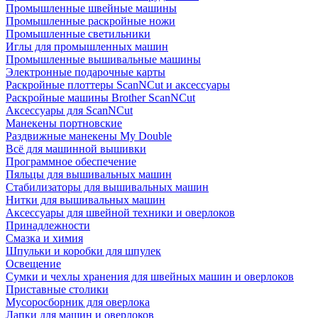
Промышленные швейные машины
Промышленные раскройные ножи
Промышленные светильники
Иглы для промышленных машин
Промышленные вышивальные машины
Электронные подарочные карты
Раскройные плоттеры ScanNCut и аксессуары
Раскройные машины Brother ScanNCut
Аксессуары для ScanNCut
Манекены портновские
Раздвижные манекены My Double
Всё для машинной вышивки
Программное обеспечение
Пяльцы для вышивальных машин
Стабилизаторы для вышивальных машин
Нитки для вышивальных машин
Аксессуары для швейной техники и оверлоков
Принадлежности
Смазка и химия
Шпульки и коробки для шпулек
Освещение
Сумки и чехлы хранения для швейных машин и оверлоков
Приставные столики
Мусоросборник для оверлока
Лапки для машин и оверлоков