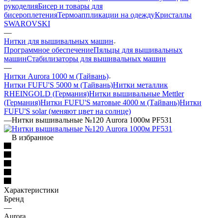
рукоделия
Бисер и товары для
бисероплетения
Термоаппликации на одежду
Кристаллы
SWAROVSKI
—
Нитки для вышивальных машин
Программное обеспечение
Пяльцы для вышивальных
машин
Стабилизаторы для вышивальных машин
—
Нитки Aurora 1000 м (Тайвань)
Нитки FUFU'S 5000 м (Тайвань)
Нитки металлик
RHEINGOLD (Германия)
Нитки вышивальные Mettler
(Германия)
Нитки FUFU'S матовые 4000 м (Тайвань)
Нитки
FUFU'S solar (меняют цвет на солнце)
—
Нитки вышивальные №120 Aurora 1000м PF531
В избранное
Характеристики
Бренд
—
Aurora