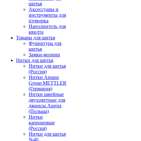
шитья
Аксессуары и
инструменты для
пэчворка
Наполнитель для
квилта
Товары для шитья
Фурнитура для
шитья
Замки-молнии
Нитки для шитья
Нитки для шитья
(Россия)
Нитки Amann
Group METTLER
(Германия)
Нитки швейные
двухцветные для
джинсы Aurora
(Польша)
Нитки
капроновые
(Россия)
Нитки для шитья
№40