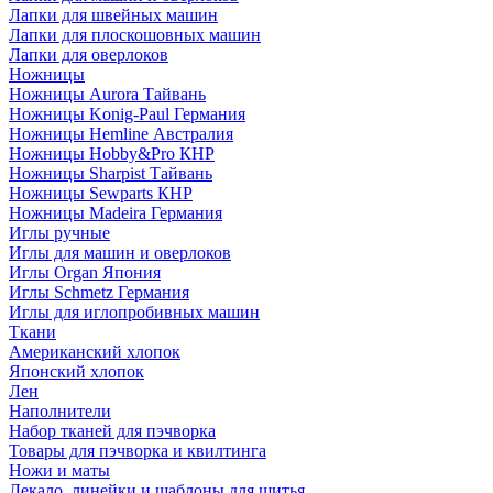
Лапки для швейных машин
Лапки для плоскошовных машин
Лапки для оверлоков
Ножницы
Ножницы Aurora Тайвань
Ножницы Konig-Paul Германия
Ножницы Hemline Австралия
Ножницы Hobby&Pro КНР
Ножницы Sharpist Тайвань
Ножницы Sewparts КНР
Ножницы Madeira Германия
Иглы ручные
Иглы для машин и оверлоков
Иглы Organ Япония
Иглы Schmetz Германия
Иглы для иглопробивных машин
Ткани
Американский хлопок
Японский хлопок
Лен
Наполнители
Набор тканей для пэчворка
Товары для пэчворка и квилтинга
Ножи и маты
Лекало, линейки и шаблоны для шитья