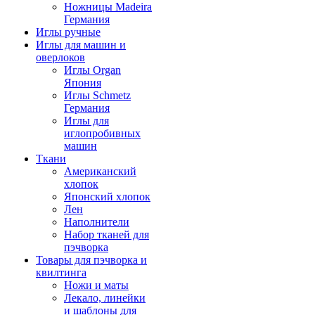
Ножницы Madeira
Германия
Иглы ручные
Иглы для машин и
оверлоков
Иглы Organ
Япония
Иглы Schmetz
Германия
Иглы для
иглопробивных
машин
Ткани
Американский
хлопок
Японский хлопок
Лен
Наполнители
Набор тканей для
пэчворка
Товары для пэчворка и
квилтинга
Ножи и маты
Лекало, линейки
и шаблоны для