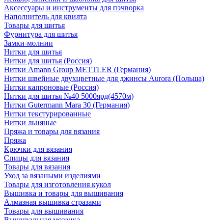
Аксессуары и инструменты для пэчворка
Наполнитель для квилта
Товары для шитья
Фурнитура для шитья
Замки-молнии
Нитки для шитья
Нитки для шитья (Россия)
Нитки Amann Group METTLER (Германия)
Нитки швейные двухцветные для джинсы Aurora (Польша)
Нитки капроновые (Россия)
Нитки для шитья №40 5000ярд(4570м)
Нитки Gutermann Mara 30 (Германия)
Нитки текстурированные
Нитки льняные
Пряжа и товары для вязания
Пряжа
Крючки для вязания
Спицы для вязания
Товары для вязания
Уход за вязаными изделиями
Товары для изготовления кукол
Вышивка и товары для вышивания
Алмазная вышивка стразами
Товары для вышивания
Вышивальная мозаика