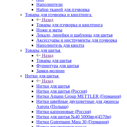
Наполнители
Набор тканей для пэчворка
Товары для пэчворка и квилтинга
Назад
Товары для пэчворка и квилтинга
Ножи и маты
Лекало, линейки и шаблоны для шитья
Аксессуары и инструменты для пэчворка
Наполнитель для квилта
Товары для шитья
Назад
Товары для шитья
Фурнитура для шитья
Замки-молнии
Нитки для шитья
Назад
Нитки для шитья
Нитки для шитья (Россия)
Нитки Amann Group METTLER (Германия)
Нитки швейные двухцветные для джинсы
Aurora (Польша)
Нитки капроновые (Россия)
Нитки для шитья №40 5000ярд(4570м)
Нитки Gutermann Mara 30 (Германия)
Нитки текстурированные