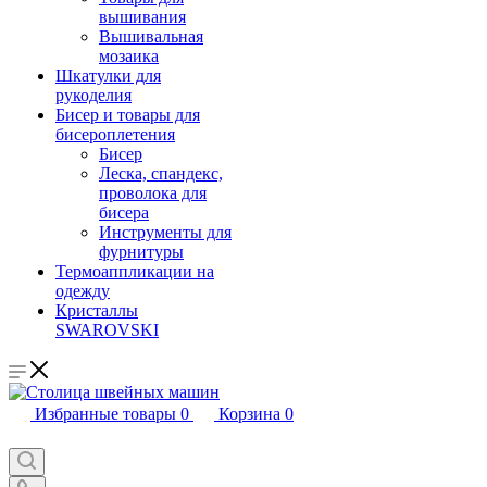
вышивания
Вышивальная
мозаика
Шкатулки для
рукоделия
Бисер и товары для
бисероплетения
Бисер
Леска, спандекс,
проволока для
бисера
Инструменты для
фурнитуры
Термоаппликации на
одежду
Кристаллы
SWAROVSKI
Избранные товары
0
Корзина
0