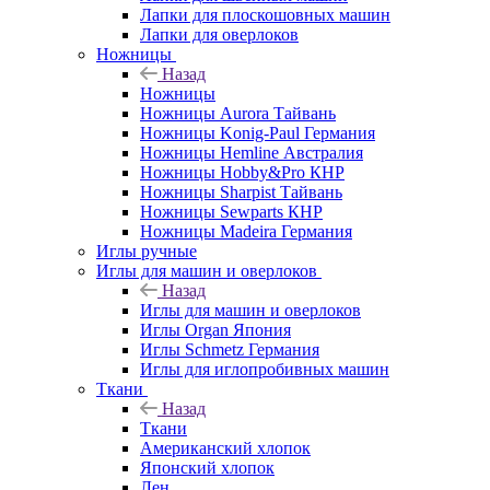
Лапки для плоскошовных машин
Лапки для оверлоков
Ножницы
Назад
Ножницы
Ножницы Aurora Тайвань
Ножницы Konig-Paul Германия
Ножницы Hemline Австралия
Ножницы Hobby&Pro КНР
Ножницы Sharpist Тайвань
Ножницы Sewparts КНР
Ножницы Madeira Германия
Иглы ручные
Иглы для машин и оверлоков
Назад
Иглы для машин и оверлоков
Иглы Organ Япония
Иглы Schmetz Германия
Иглы для иглопробивных машин
Ткани
Назад
Ткани
Американский хлопок
Японский хлопок
Лен