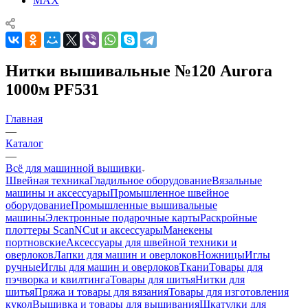
MAX
Нитки вышивальные №120 Aurora
1000м PF531
Главная
—
Каталог
—
Всё для машинной вышивки
Швейная техника
Гладильное оборудование
Вязальные
машины и аксессуары
Промышленное швейное
оборудование
Промышленные вышивальные
машины
Электронные подарочные карты
Раскройные
плоттеры ScanNCut и аксессуары
Манекены
портновские
Аксессуары для швейной техники и
оверлоков
Лапки для машин и оверлоков
Ножницы
Иглы
ручные
Иглы для машин и оверлоков
Ткани
Товары для
пэчворка и квилтинга
Товары для шитья
Нитки для
шитья
Пряжа и товары для вязания
Товары для изготовления
кукол
Вышивка и товары для вышивания
Шкатулки для