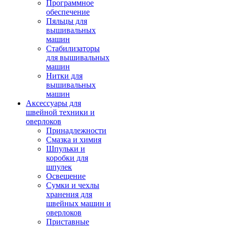
Программное
обеспечение
Пяльцы для
вышивальных
машин
Стабилизаторы
для вышивальных
машин
Нитки для
вышивальных
машин
Аксессуары для
швейной техники и
оверлоков
Принадлежности
Смазка и химия
Шпульки и
коробки для
шпулек
Освещение
Сумки и чехлы
хранения для
швейных машин и
оверлоков
Приставные