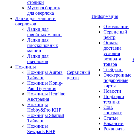
столики
Мусоросборник
для оверлока
Информация
Лапки для машин и
оверлоков
О компании
Лапки для
Сервисный
швейных машин
центр
Лапки для
Оплата,
плоскошовных
доставка,
машин
условия
Лапки для
возврата
оверлоков
товара
Ножницы
Трейд-ин
Ножницы Aurora
Сервисный
Электронные
Тайвань
центр
подарочные
Ножницы Konig-
карты
Paul Германия
Новости
Ножницы Hemline
Подборки
Австралия
техники
Ножницы
Соц.
Hobby&Pro КНР
контракт
Ножницы Sharpist
Статьи
Тайвань
Вакансии
Ножницы
Реквизиты
Sewparts КНР