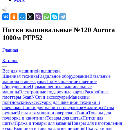
MAX
Нитки вышивальные №120 Aurora
1000м PFP52
Главная
—
Каталог
—
Всё для машинной вышивки
Швейная техника
Гладильное оборудование
Вязальные
машины и аксессуары
Промышленное швейное
оборудование
Промышленные вышивальные
машины
Электронные подарочные карты
Раскройные
плоттеры ScanNCut и аксессуары
Манекены
портновские
Аксессуары для швейной техники и
оверлоков
Лапки для машин и оверлоков
Ножницы
Иглы
ручные
Иглы для машин и оверлоков
Ткани
Товары для
пэчворка и квилтинга
Товары для шитья
Нитки для
шитья
Пряжа и товары для вязания
Товары для изготовления
кукол
Вышивка и товары для вышивания
Шкатулки для