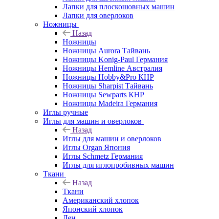
Лапки для плоскошовных машин
Лапки для оверлоков
Ножницы
Назад
Ножницы
Ножницы Aurora Тайвань
Ножницы Konig-Paul Германия
Ножницы Hemline Австралия
Ножницы Hobby&Pro КНР
Ножницы Sharpist Тайвань
Ножницы Sewparts КНР
Ножницы Madeira Германия
Иглы ручные
Иглы для машин и оверлоков
Назад
Иглы для машин и оверлоков
Иглы Organ Япония
Иглы Schmetz Германия
Иглы для иглопробивных машин
Ткани
Назад
Ткани
Американский хлопок
Японский хлопок
Лен