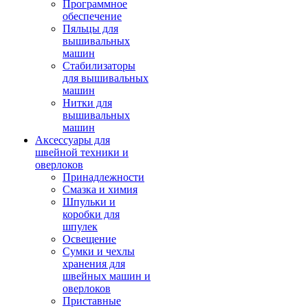
Программное
обеспечение
Пяльцы для
вышивальных
машин
Стабилизаторы
для вышивальных
машин
Нитки для
вышивальных
машин
Аксессуары для
швейной техники и
оверлоков
Принадлежности
Смазка и химия
Шпульки и
коробки для
шпулек
Освещение
Сумки и чехлы
хранения для
швейных машин и
оверлоков
Приставные