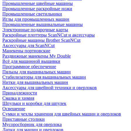
Промышленные швейные машины
Промышленные раскройные ножи
Промышленные светильники
Иглы для промышленных машин
Промышленные вышивальные машины
Электронные подарочные карты
Раскройные плоттеры ScanNCut и аксессуары
Раскройные машины Brother ScanNCut
Аксессуары для ScanNCut
Манекены портновские
Раздвижные манекены My Double
Всё для машинной вышивки
Программное обеспечение
Пяльцы для вышивальных машин
Стабилизаторы для вышивальных машин
Нитки для вышивальных машин
Аксессуары для швейной техники и оверлоков
Принадлежности
Смазка и химия
Шпульки и коробки для шпулек
Освещение
Сумки и чехлы хранения для швейных машин и оверлоков
Приставные столики
Мусоросборник для оверлока
Лапки для машин и оверлоков