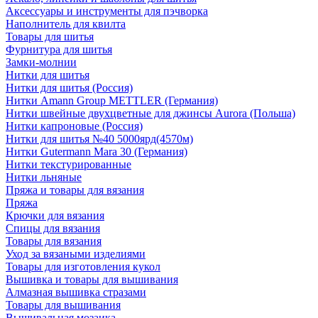
Аксессуары и инструменты для пэчворка
Наполнитель для квилта
Товары для шитья
Фурнитура для шитья
Замки-молнии
Нитки для шитья
Нитки для шитья (Россия)
Нитки Amann Group METTLER (Германия)
Нитки швейные двухцветные для джинсы Aurora (Польша)
Нитки капроновые (Россия)
Нитки для шитья №40 5000ярд(4570м)
Нитки Gutermann Mara 30 (Германия)
Нитки текстурированные
Нитки льняные
Пряжа и товары для вязания
Пряжа
Крючки для вязания
Спицы для вязания
Товары для вязания
Уход за вязаными изделиями
Товары для изготовления кукол
Вышивка и товары для вышивания
Алмазная вышивка стразами
Товары для вышивания
Вышивальная мозаика