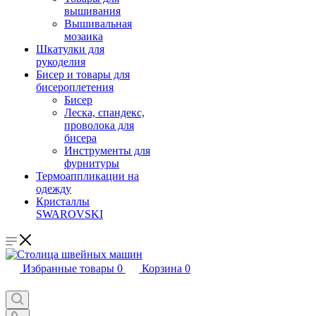
вышивания
Вышивальная
мозаика
Шкатулки для
рукоделия
Бисер и товары для
бисероплетения
Бисер
Леска, спандекс,
проволока для
бисера
Инструменты для
фурнитуры
Термоаппликации на
одежду
Кристаллы
SWAROVSKI
Избранные товары
0
Корзина
0