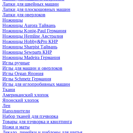
Лапки для швейных машин
Лапки для плоскошовных машин
Лапки для оверлоков
Ножницы
Ножницы Aurora Тайвань
Ножницы Konig-Paul Германия
Ножницы Hemline Австралия
Ножницы Hobby&Pro КНР
Ножницы Sharpist Тайвань
Ножницы Sewparts КНР
Ножницы Madeira Германия
Иглы ручные
Иглы для машин и оверлоков
Иглы Organ Япония
Иглы Schmetz Германия
Иглы для иглопробивных машин
Ткани
Американский хлопок
Японский хлопок
Лен
Наполнители
Набор тканей для пэчворка
Товары для пэчворка и квилтинга
Ножи и маты
Лекало, линейки и шаблоны для шитья