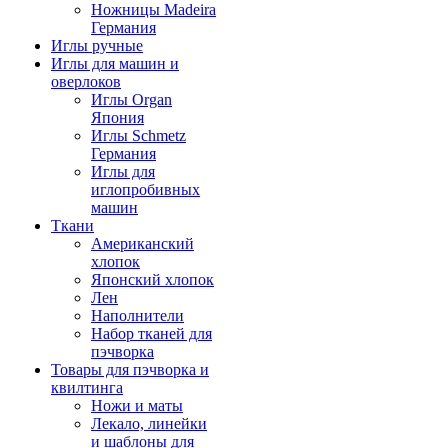
Ножницы Madeira
Германия
Иглы ручные
Иглы для машин и
оверлоков
Иглы Organ
Япония
Иглы Schmetz
Германия
Иглы для
иглопробивных
машин
Ткани
Американский
хлопок
Японский хлопок
Лен
Наполнители
Набор тканей для
пэчворка
Товары для пэчворка и
квилтинга
Ножи и маты
Лекало, линейки
и шаблоны для