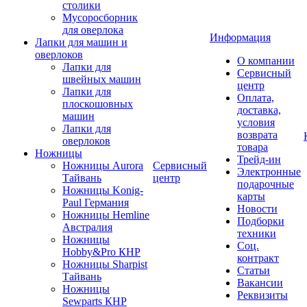
столики
Мусоросборник
для оверлока
Информация
Лапки для машин и
оверлоков
О компании
Лапки для
Сервисный
швейных машин
центр
Лапки для
Оплата,
плоскошовных
доставка,
машин
условия
Лапки для
возврата
оверлоков
товара
Ножницы
Трейд-ин
Ножницы Aurora
Сервисный
Электронные
Тайвань
центр
подарочные
Ножницы Konig-
карты
Paul Германия
Новости
Ножницы Hemline
Подборки
Австралия
техники
Ножницы
Соц.
Hobby&Pro КНР
контракт
Ножницы Sharpist
Статьи
Тайвань
Вакансии
Ножницы
Реквизиты
Sewparts КНР