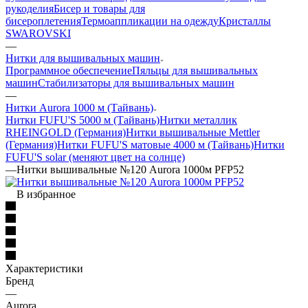
рукоделия
Бисер и товары для
бисероплетения
Термоаппликации на одежду
Кристаллы
SWAROVSKI
—
Нитки для вышивальных машин
Программное обеспечение
Пяльцы для вышивальных
машин
Стабилизаторы для вышивальных машин
—
Нитки Aurora 1000 м (Тайвань)
Нитки FUFU'S 5000 м (Тайвань)
Нитки металлик
RHEINGOLD (Германия)
Нитки вышивальные Mettler
(Германия)
Нитки FUFU'S матовые 4000 м (Тайвань)
Нитки
FUFU'S solar (меняют цвет на солнце)
—
Нитки вышивальные №120 Aurora 1000м PFP52
В избранное
Характеристики
Бренд
—
Aurora