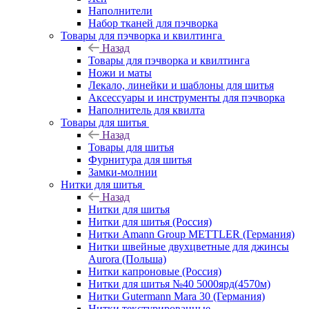
Наполнители
Набор тканей для пэчворка
Товары для пэчворка и квилтинга
Назад
Товары для пэчворка и квилтинга
Ножи и маты
Лекало, линейки и шаблоны для шитья
Аксессуары и инструменты для пэчворка
Наполнитель для квилта
Товары для шитья
Назад
Товары для шитья
Фурнитура для шитья
Замки-молнии
Нитки для шитья
Назад
Нитки для шитья
Нитки для шитья (Россия)
Нитки Amann Group METTLER (Германия)
Нитки швейные двухцветные для джинсы
Aurora (Польша)
Нитки капроновые (Россия)
Нитки для шитья №40 5000ярд(4570м)
Нитки Gutermann Mara 30 (Германия)
Нитки текстурированные