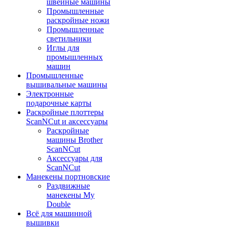
швейные машины
Промышленные
раскройные ножи
Промышленные
светильники
Иглы для
промышленных
машин
Промышленные
вышивальные машины
Электронные
подарочные карты
Раскройные плоттеры
ScanNCut и аксессуары
Раскройные
машины Brother
ScanNCut
Аксессуары для
ScanNCut
Манекены портновские
Раздвижные
манекены My
Double
Всё для машинной
вышивки