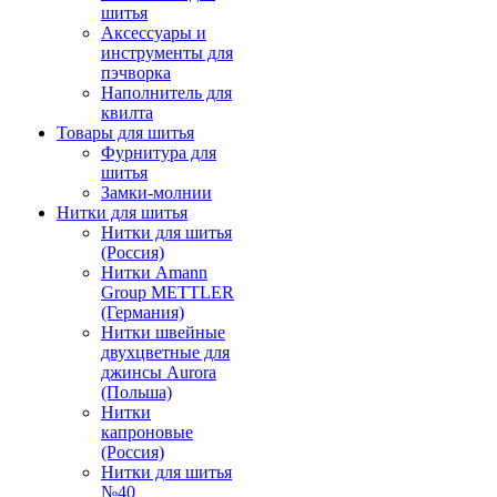
шитья
Аксессуары и
инструменты для
пэчворка
Наполнитель для
квилта
Товары для шитья
Фурнитура для
шитья
Замки-молнии
Нитки для шитья
Нитки для шитья
(Россия)
Нитки Amann
Group METTLER
(Германия)
Нитки швейные
двухцветные для
джинсы Aurora
(Польша)
Нитки
капроновые
(Россия)
Нитки для шитья
№40