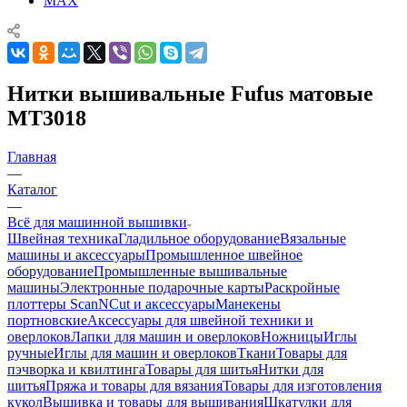
MAX
Нитки вышивальные Fufus матовые
МТ3018
Главная
—
Каталог
—
Всё для машинной вышивки
Швейная техника
Гладильное оборудование
Вязальные
машины и аксессуары
Промышленное швейное
оборудование
Промышленные вышивальные
машины
Электронные подарочные карты
Раскройные
плоттеры ScanNCut и аксессуары
Манекены
портновские
Аксессуары для швейной техники и
оверлоков
Лапки для машин и оверлоков
Ножницы
Иглы
ручные
Иглы для машин и оверлоков
Ткани
Товары для
пэчворка и квилтинга
Товары для шитья
Нитки для
шитья
Пряжа и товары для вязания
Товары для изготовления
кукол
Вышивка и товары для вышивания
Шкатулки для