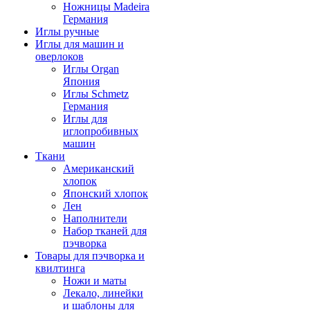
Ножницы Madeira
Германия
Иглы ручные
Иглы для машин и
оверлоков
Иглы Organ
Япония
Иглы Schmetz
Германия
Иглы для
иглопробивных
машин
Ткани
Американский
хлопок
Японский хлопок
Лен
Наполнители
Набор тканей для
пэчворка
Товары для пэчворка и
квилтинга
Ножи и маты
Лекало, линейки
и шаблоны для