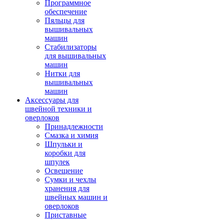
Программное
обеспечение
Пяльцы для
вышивальных
машин
Стабилизаторы
для вышивальных
машин
Нитки для
вышивальных
машин
Аксессуары для
швейной техники и
оверлоков
Принадлежности
Смазка и химия
Шпульки и
коробки для
шпулек
Освещение
Сумки и чехлы
хранения для
швейных машин и
оверлоков
Приставные