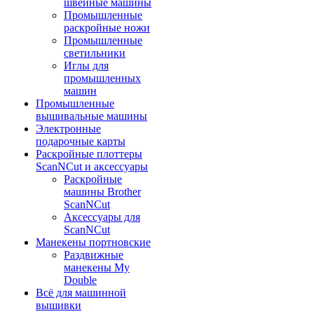
швейные машины
Промышленные
раскройные ножи
Промышленные
светильники
Иглы для
промышленных
машин
Промышленные
вышивальные машины
Электронные
подарочные карты
Раскройные плоттеры
ScanNCut и аксессуары
Раскройные
машины Brother
ScanNCut
Аксессуары для
ScanNCut
Манекены портновские
Раздвижные
манекены My
Double
Всё для машинной
вышивки