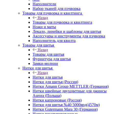
Наполнители
Набор тканей для пэчворка
Товары для пэчворка и квилтинга
Назад
Товары для пэчворка и квилтинга
Ножи и маты
Лекало, линейки и шаблоны для шитья
Аксессуары и инструменты для пэчворка
Наполнитель для квилта
Товары для шитья
Назад
Товары для шитья
Фурнитура для шитья
Замки-молнии
Нитки для шитья
Назад
Нитки для шитья
Нитки для шитья (Россия)
Нитки Amann Group METTLER (Германия)
Нитки швейные двухцветные для джинсы
Aurora (Польша)
Нитки капроновые (Россия)
Нитки для шитья №40 5000ярд(4570м)
Нитки Gutermann Mara 30 (Германия)
Нитки текстурированные