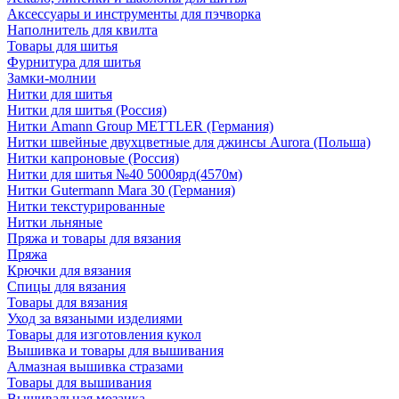
Аксессуары и инструменты для пэчворка
Наполнитель для квилта
Товары для шитья
Фурнитура для шитья
Замки-молнии
Нитки для шитья
Нитки для шитья (Россия)
Нитки Amann Group METTLER (Германия)
Нитки швейные двухцветные для джинсы Aurora (Польша)
Нитки капроновые (Россия)
Нитки для шитья №40 5000ярд(4570м)
Нитки Gutermann Mara 30 (Германия)
Нитки текстурированные
Нитки льняные
Пряжа и товары для вязания
Пряжа
Крючки для вязания
Спицы для вязания
Товары для вязания
Уход за вязаными изделиями
Товары для изготовления кукол
Вышивка и товары для вышивания
Алмазная вышивка стразами
Товары для вышивания
Вышивальная мозаика