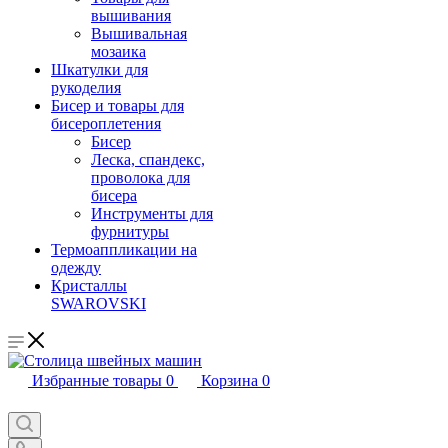
вышивания
Вышивальная
мозаика
Шкатулки для
рукоделия
Бисер и товары для
бисероплетения
Бисер
Леска, спандекс,
проволока для
бисера
Инструменты для
фурнитуры
Термоаппликации на
одежду
Кристаллы
SWAROVSKI
Избранные товары
0
Корзина
0