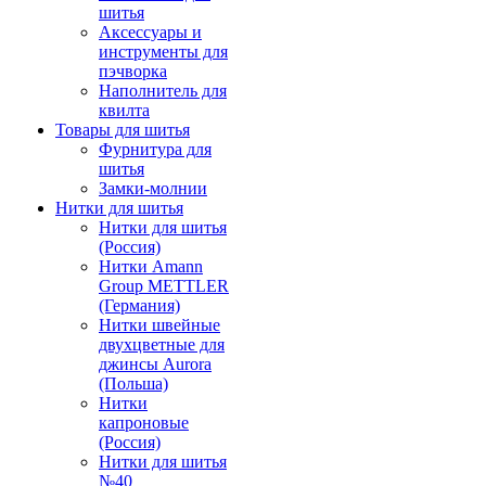
шитья
Аксессуары и
инструменты для
пэчворка
Наполнитель для
квилта
Товары для шитья
Фурнитура для
шитья
Замки-молнии
Нитки для шитья
Нитки для шитья
(Россия)
Нитки Amann
Group METTLER
(Германия)
Нитки швейные
двухцветные для
джинсы Aurora
(Польша)
Нитки
капроновые
(Россия)
Нитки для шитья
№40