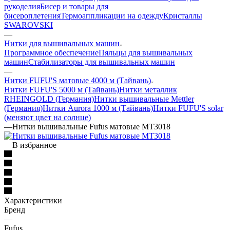
рукоделия
Бисер и товары для
бисероплетения
Термоаппликации на одежду
Кристаллы
SWAROVSKI
—
Нитки для вышивальных машин
Программное обеспечение
Пяльцы для вышивальных
машин
Стабилизаторы для вышивальных машин
—
Нитки FUFU'S матовые 4000 м (Тайвань)
Нитки FUFU'S 5000 м (Тайвань)
Нитки металлик
RHEINGOLD (Германия)
Нитки вышивальные Mettler
(Германия)
Нитки Aurora 1000 м (Тайвань)
Нитки FUFU'S solar
(меняют цвет на солнце)
—
Нитки вышивальные Fufus матовые МТ3018
В избранное
Характеристики
Бренд
—
Fufus