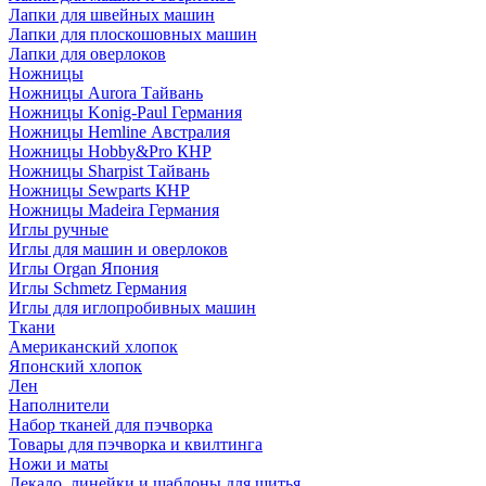
Лапки для швейных машин
Лапки для плоскошовных машин
Лапки для оверлоков
Ножницы
Ножницы Aurora Тайвань
Ножницы Konig-Paul Германия
Ножницы Hemline Австралия
Ножницы Hobby&Pro КНР
Ножницы Sharpist Тайвань
Ножницы Sewparts КНР
Ножницы Madeira Германия
Иглы ручные
Иглы для машин и оверлоков
Иглы Organ Япония
Иглы Schmetz Германия
Иглы для иглопробивных машин
Ткани
Американский хлопок
Японский хлопок
Лен
Наполнители
Набор тканей для пэчворка
Товары для пэчворка и квилтинга
Ножи и маты
Лекало, линейки и шаблоны для шитья