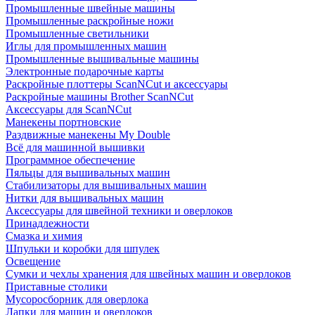
Промышленные швейные машины
Промышленные раскройные ножи
Промышленные светильники
Иглы для промышленных машин
Промышленные вышивальные машины
Электронные подарочные карты
Раскройные плоттеры ScanNCut и аксессуары
Раскройные машины Brother ScanNCut
Аксессуары для ScanNCut
Манекены портновские
Раздвижные манекены My Double
Всё для машинной вышивки
Программное обеспечение
Пяльцы для вышивальных машин
Стабилизаторы для вышивальных машин
Нитки для вышивальных машин
Аксессуары для швейной техники и оверлоков
Принадлежности
Смазка и химия
Шпульки и коробки для шпулек
Освещение
Сумки и чехлы хранения для швейных машин и оверлоков
Приставные столики
Мусоросборник для оверлока
Лапки для машин и оверлоков