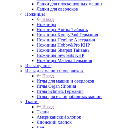
Лапки для плоскошовных машин
Лапки для оверлоков
Ножницы
Назад
Ножницы
Ножницы Aurora Тайвань
Ножницы Konig-Paul Германия
Ножницы Hemline Австралия
Ножницы Hobby&Pro КНР
Ножницы Sharpist Тайвань
Ножницы Sewparts КНР
Ножницы Madeira Германия
Иглы ручные
Иглы для машин и оверлоков
Назад
Иглы для машин и оверлоков
Иглы Organ Япония
Иглы Schmetz Германия
Иглы для иглопробивных машин
Ткани
Назад
Ткани
Американский хлопок
Японский хлопок
Лен