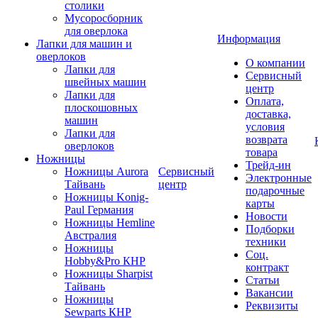
столики
Мусоросборник
для оверлока
Информация
Лапки для машин и
оверлоков
О компании
Лапки для
Сервисный
швейных машин
центр
Лапки для
Оплата,
плоскошовных
доставка,
машин
условия
Лапки для
возврата
оверлоков
товара
Ножницы
Трейд-ин
Ножницы Aurora
Сервисный
Электронные
Тайвань
центр
подарочные
Ножницы Konig-
карты
Paul Германия
Новости
Ножницы Hemline
Подборки
Австралия
техники
Ножницы
Соц.
Hobby&Pro КНР
контракт
Ножницы Sharpist
Статьи
Тайвань
Вакансии
Ножницы
Реквизиты
Sewparts КНР