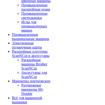
швейные машины
Промышленные
раскройные ножи
Промышленные
светильники
Иглы для
промышленных
машин
Промышленные
вышивальные машины
Электронные
подарочные карты
Раскройные плоттеры
ScanNCut и аксессуары
Раскройные
машины Brother
ScanNCut
Аксессуары для
ScanNCut
Манекены портновские
Раздвижные
манекены My
Double
Всё для машинной
вышивки