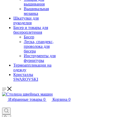
вышивания
Вышивальная
мозаика
Шкатулки для
рукоделия
Бисер и товары для
бисероплетения
Бисер
Леска, спандекс,
проволока для
бисера
Инструменты для
фурнитуры
Термоаппликации на
одежду
Кристаллы
SWAROVSKI
Избранные товары
0
Корзина
0