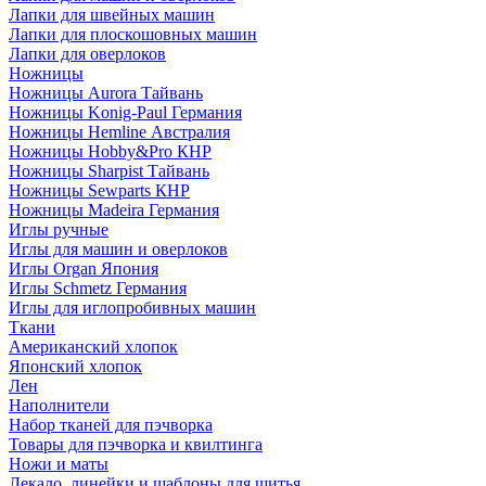
Лапки для швейных машин
Лапки для плоскошовных машин
Лапки для оверлоков
Ножницы
Ножницы Aurora Тайвань
Ножницы Konig-Paul Германия
Ножницы Hemline Австралия
Ножницы Hobby&Pro КНР
Ножницы Sharpist Тайвань
Ножницы Sewparts КНР
Ножницы Madeira Германия
Иглы ручные
Иглы для машин и оверлоков
Иглы Organ Япония
Иглы Schmetz Германия
Иглы для иглопробивных машин
Ткани
Американский хлопок
Японский хлопок
Лен
Наполнители
Набор тканей для пэчворка
Товары для пэчворка и квилтинга
Ножи и маты
Лекало, линейки и шаблоны для шитья