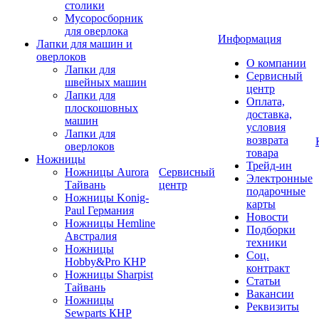
столики
Мусоросборник
для оверлока
Информация
Лапки для машин и
оверлоков
О компании
Лапки для
Сервисный
швейных машин
центр
Лапки для
Оплата,
плоскошовных
доставка,
машин
условия
Лапки для
возврата
оверлоков
товара
Ножницы
Трейд-ин
Ножницы Aurora
Сервисный
Электронные
Тайвань
центр
подарочные
Ножницы Konig-
карты
Paul Германия
Новости
Ножницы Hemline
Подборки
Австралия
техники
Ножницы
Соц.
Hobby&Pro КНР
контракт
Ножницы Sharpist
Статьи
Тайвань
Вакансии
Ножницы
Реквизиты
Sewparts КНР