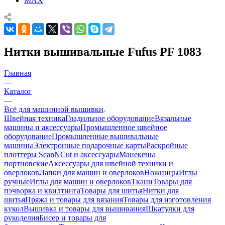
MAX
Нитки вышивальные Fufus PF 1083
Главная
—
Каталог
—
Всё для машинной вышивки
Швейная техника
Гладильное оборудование
Вязальные
машины и аксессуары
Промышленное швейное
оборудование
Промышленные вышивальные
машины
Электронные подарочные карты
Раскройные
плоттеры ScanNCut и аксессуары
Манекены
портновские
Аксессуары для швейной техники и
оверлоков
Лапки для машин и оверлоков
Ножницы
Иглы
ручные
Иглы для машин и оверлоков
Ткани
Товары для
пэчворка и квилтинга
Товары для шитья
Нитки для
шитья
Пряжа и товары для вязания
Товары для изготовления
кукол
Вышивка и товары для вышивания
Шкатулки для
рукоделия
Бисер и товары для