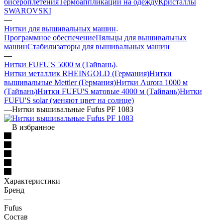
бисероплетения
Термоаппликации на одежду
Кристаллы
SWAROVSKI
—
Нитки для вышивальных машин
Программное обеспечение
Пяльцы для вышивальных
машин
Стабилизаторы для вышивальных машин
—
Нитки FUFU'S 5000 м (Тайвань)
Нитки металлик RHEINGOLD (Германия)
Нитки
вышивальные Mettler (Германия)
Нитки Aurora 1000 м
(Тайвань)
Нитки FUFU'S матовые 4000 м (Тайвань)
Нитки
FUFU'S solar (меняют цвет на солнце)
—
Нитки вышивальные Fufus PF 1083
В избранное
Характеристики
Бренд
—
Fufus
Состав