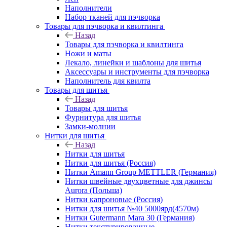
Наполнители
Набор тканей для пэчворка
Товары для пэчворка и квилтинга
Назад
Товары для пэчворка и квилтинга
Ножи и маты
Лекало, линейки и шаблоны для шитья
Аксессуары и инструменты для пэчворка
Наполнитель для квилта
Товары для шитья
Назад
Товары для шитья
Фурнитура для шитья
Замки-молнии
Нитки для шитья
Назад
Нитки для шитья
Нитки для шитья (Россия)
Нитки Amann Group METTLER (Германия)
Нитки швейные двухцветные для джинсы
Aurora (Польша)
Нитки капроновые (Россия)
Нитки для шитья №40 5000ярд(4570м)
Нитки Gutermann Mara 30 (Германия)
Нитки текстурированные