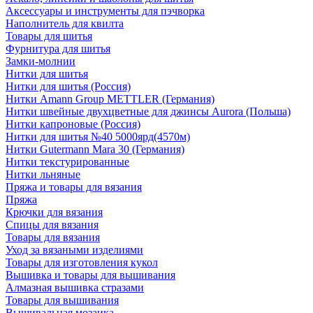
Аксессуары и инструменты для пэчворка
Наполнитель для квилта
Товары для шитья
Фурнитура для шитья
Замки-молнии
Нитки для шитья
Нитки для шитья (Россия)
Нитки Amann Group METTLER (Германия)
Нитки швейные двухцветные для джинсы Aurora (Польша)
Нитки капроновые (Россия)
Нитки для шитья №40 5000ярд(4570м)
Нитки Gutermann Mara 30 (Германия)
Нитки текстурированные
Нитки льняные
Пряжа и товары для вязания
Пряжа
Крючки для вязания
Спицы для вязания
Товары для вязания
Уход за вязаными изделиями
Товары для изготовления кукол
Вышивка и товары для вышивания
Алмазная вышивка стразами
Товары для вышивания
Вышивальная мозаика