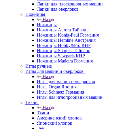
Лапки для плоскошовных машин
Лапки для оверлоков
Ножницы
Назад
Ножницы
Ножницы Aurora Тайвань
Ножницы Konig-Paul Германия
Ножницы Hemline Австралия
Ножницы Hobby&Pro КНР
Ножницы Sharpist Тайвань
Ножницы Sewparts КНР
Ножницы Madeira Германия
Иглы ручные
Иглы для машин и оверлоков
Назад
Иглы для машин и оверлоков
Иглы Organ Япония
Иглы Schmetz Германия
Иглы для иглопробивных машин
Ткани
Назад
Ткани
Американский хлопок
Японский хлопок
Лен