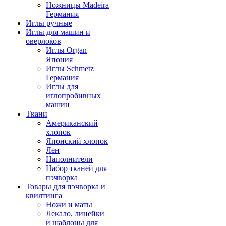
Ножницы Madeira
Германия
Иглы ручные
Иглы для машин и
оверлоков
Иглы Organ
Япония
Иглы Schmetz
Германия
Иглы для
иглопробивных
машин
Ткани
Американский
хлопок
Японский хлопок
Лен
Наполнители
Набор тканей для
пэчворка
Товары для пэчворка и
квилтинга
Ножи и маты
Лекало, линейки
и шаблоны для