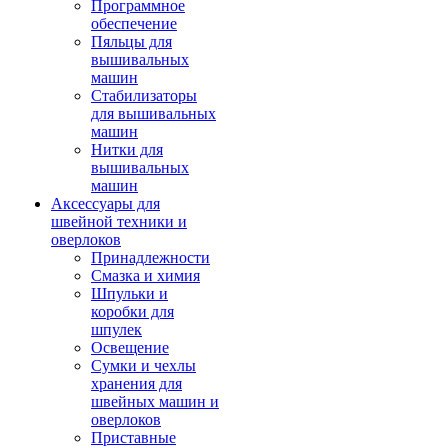
Программное
обеспечение
Пяльцы для
вышивальных
машин
Стабилизаторы
для вышивальных
машин
Нитки для
вышивальных
машин
Аксессуары для
швейной техники и
оверлоков
Принадлежности
Смазка и химия
Шпульки и
коробки для
шпулек
Освещение
Сумки и чехлы
хранения для
швейных машин и
оверлоков
Приставные