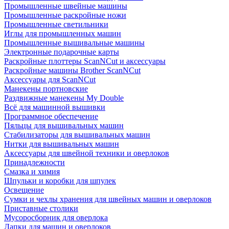
Промышленные швейные машины
Промышленные раскройные ножи
Промышленные светильники
Иглы для промышленных машин
Промышленные вышивальные машины
Электронные подарочные карты
Раскройные плоттеры ScanNCut и аксессуары
Раскройные машины Brother ScanNCut
Аксессуары для ScanNCut
Манекены портновские
Раздвижные манекены My Double
Всё для машинной вышивки
Программное обеспечение
Пяльцы для вышивальных машин
Стабилизаторы для вышивальных машин
Нитки для вышивальных машин
Аксессуары для швейной техники и оверлоков
Принадлежности
Смазка и химия
Шпульки и коробки для шпулек
Освещение
Сумки и чехлы хранения для швейных машин и оверлоков
Приставные столики
Мусоросборник для оверлока
Лапки для машин и оверлоков