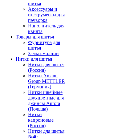
шитья
Аксессуары и
инструменты для
пэчворка
Наполнитель для
квилта
Товары для шитья
Фурнитура для
шитья
Замки-молнии
Нитки для шитья
Нитки для шитья
(Россия)
Нитки Amann
Group METTLER
(Германия)
Нитки швейные
двухцветные для
джинсы Aurora
(Польша)
Нитки
капроновые
(Россия)
Нитки для шитья
№40