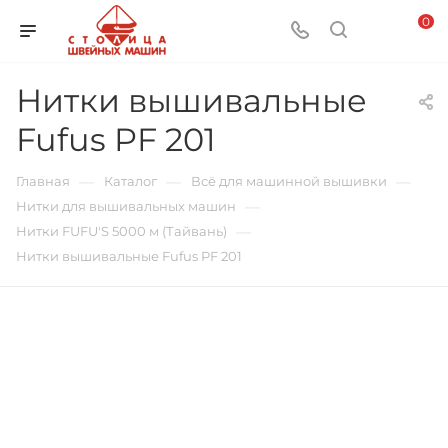
0
Нитки вышивальные
Fufus PF 201
—
—
—
Главная
Каталог
Всё для машинной вышивки
—
Нитки для вышивальных машин
—
Нитки FUFU'S 5000 м (Тайвань)
Нитки вышивальные Fufus PF 201