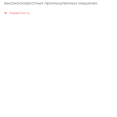
высокоскоростных промышленных машинах.
Записаться на бесплатный
тест-драйв
Приглашаем сравнить
машины в работе, прежде чем
сделать свой выбор