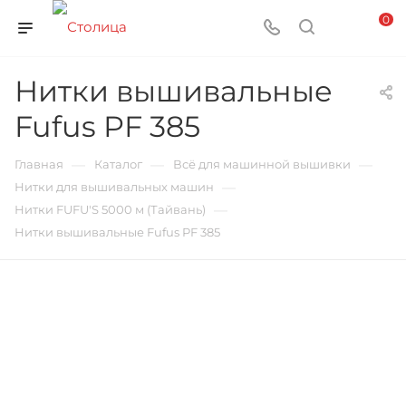
0
Нитки вышивальные
Fufus PF 385
—
—
—
Главная
Каталог
Всё для машинной вышивки
—
Нитки для вышивальных машин
—
Нитки FUFU'S 5000 м (Тайвань)
Нитки вышивальные Fufus PF 385