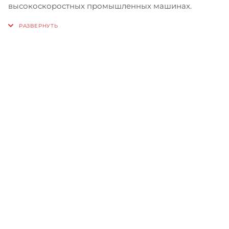
высокоскоростных промышленных машинах.
Записаться на бесплатный
тест-драйв
Приглашаем сравнить
машины в работе, прежде чем
сделать свой выбор