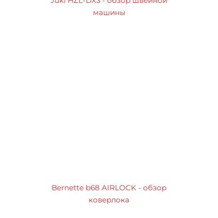
Juki HZL-DX3 - обзор швейной
машины
Bernette b68 AIRLOCK - обзор
коверлока