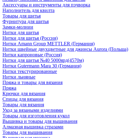
Аксессуары и инструменты для пэчворка
Наполнитель для квилта
Товары для шитья
Фурнитура для шитья
Замки-молнии
Нитки для шитья
Нитки для шитья (Россия)
Нитки Amann Group METTLER (Германия)
Нитки швейные двухцветные для джинсы Aurora (Польша)
Нитки капроновые (Россия)
Нитки для шитья №40 5000ярд(4570м)
Нитки Gutermann Mara 30 (Германия)
Нитки текстурированные
Нитки льняные
Пряжа и товары для вязания
Пряжа
Крючки для вязания
Спицы для вязания
Товары для вязания
Уход за вязаными изделиями
Товары для изготовления кукол
Вышивка и товары для вышивания
Алмазная вышивка стразами
Товары для вышивания
Вышивальная мозаика