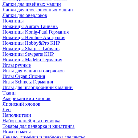
Лапки для швейных машин
Лапки для плоскошовных машин
Лапки для оверлоков
Ножницы
Ножницы Aurora Тайвань
Ножницы Konig-Paul Германия
Ножницы Hemline Австралия
Ножницы Hobby&Pro КНР
Ножницы Sharpist Тайвань
Ножницы Sewparts КНР
Ножницы Madeira Германия
Иглы ручные
Иглы для машин и оверлоков
Иглы Organ Япония
Иглы Schmetz Германия
Иглы для иглопробивных машин
Ткани
Американский хлопок
Японский хлопок
Лен
Наполнители
Набор тканей для пэчворка
Товары для пэчворка и квилтинга
Ножи и маты
Лекало, линейки и шаблоны для шитья