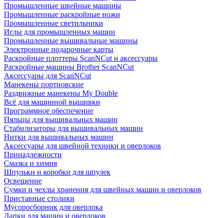
Промышленные швейные машины
Промышленные раскройные ножи
Промышленные светильники
Иглы для промышленных машин
Промышленные вышивальные машины
Электронные подарочные карты
Раскройные плоттеры ScanNCut и аксессуары
Раскройные машины Brother ScanNCut
Аксессуары для ScanNCut
Манекены портновские
Раздвижные манекены My Double
Всё для машинной вышивки
Программное обеспечение
Пяльцы для вышивальных машин
Стабилизаторы для вышивальных машин
Нитки для вышивальных машин
Аксессуары для швейной техники и оверлоков
Принадлежности
Смазка и химия
Шпульки и коробки для шпулек
Освещение
Сумки и чехлы хранения для швейных машин и оверлоков
Приставные столики
Мусоросборник для оверлока
Лапки для машин и оверлоков