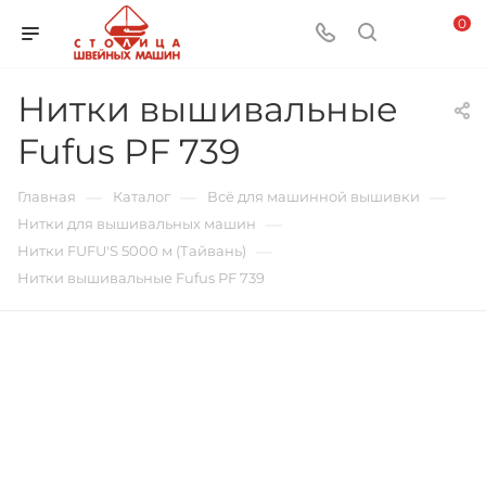
0
Нитки вышивальные
Fufus PF 739
—
—
—
Главная
Каталог
Всё для машинной вышивки
—
Нитки для вышивальных машин
—
Нитки FUFU'S 5000 м (Тайвань)
Нитки вышивальные Fufus PF 739