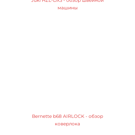
Juki HZL-DX3 - обзор швейной
машины
Bernette b68 AIRLOCK - обзор
коверлока