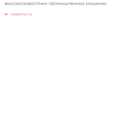
высокоскоростных промышленных машинах.
Записаться на бесплатный
тест-драйв
Приглашаем сравнить
машины в работе, прежде чем
сделать свой выбор