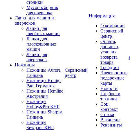
столики
Мусоросборник
для оверлока
Информация
Лапки для машин и
оверлоков
О компании
Лапки для
Сервисный
швейных машин
центр
Лапки для
Оплата,
плоскошовных
доставка,
машин
условия
Лапки для
возврата
оверлоков
товара
Ножницы
Трейд-ин
Ножницы Aurora
Сервисный
Электронные
Тайвань
центр
подарочные
Ножницы Konig-
карты
Paul Германия
Новости
Ножницы Hemline
Подборки
Австралия
техники
Ножницы
Соц.
Hobby&Pro КНР
контракт
Ножницы Sharpist
Статьи
Тайвань
Вакансии
Ножницы
Реквизиты
Sewparts КНР