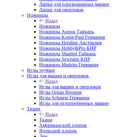
Лапки для плоскошовных машин
Лапки для оверлоков
Ножницы
Назад
Ножницы
Ножницы Aurora Тайвань
Ножницы Konig-Paul Германия
Ножницы Hemline Австралия
Ножницы Hobby&Pro КНР
Ножницы Sharpist Тайвань
Ножницы Sewparts КНР
Ножницы Madeira Германия
Иглы ручные
Иглы для машин и оверлоков
Назад
Иглы для машин и оверлоков
Иглы Organ Япония
Иглы Schmetz Германия
Иглы для иглопробивных машин
Ткани
Назад
Ткани
Американский хлопок
Японский хлопок
Лен