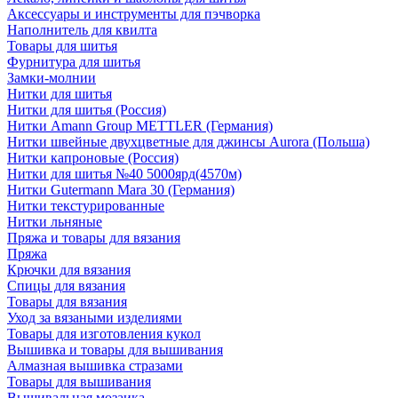
Аксессуары и инструменты для пэчворка
Наполнитель для квилта
Товары для шитья
Фурнитура для шитья
Замки-молнии
Нитки для шитья
Нитки для шитья (Россия)
Нитки Amann Group METTLER (Германия)
Нитки швейные двухцветные для джинсы Aurora (Польша)
Нитки капроновые (Россия)
Нитки для шитья №40 5000ярд(4570м)
Нитки Gutermann Mara 30 (Германия)
Нитки текстурированные
Нитки льняные
Пряжа и товары для вязания
Пряжа
Крючки для вязания
Спицы для вязания
Товары для вязания
Уход за вязаными изделиями
Товары для изготовления кукол
Вышивка и товары для вышивания
Алмазная вышивка стразами
Товары для вышивания
Вышивальная мозаика