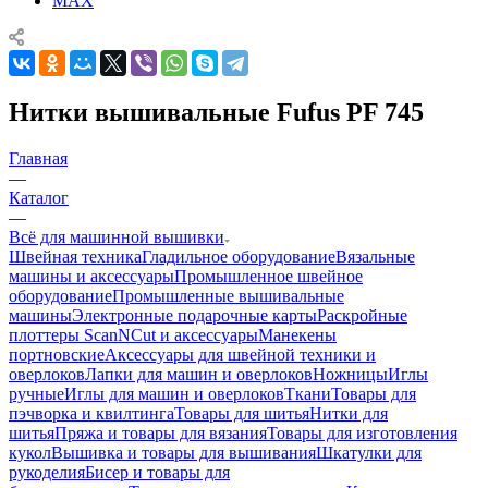
MAX
Нитки вышивальные Fufus PF 745
Главная
—
Каталог
—
Всё для машинной вышивки
Швейная техника
Гладильное оборудование
Вязальные
машины и аксессуары
Промышленное швейное
оборудование
Промышленные вышивальные
машины
Электронные подарочные карты
Раскройные
плоттеры ScanNCut и аксессуары
Манекены
портновские
Аксессуары для швейной техники и
оверлоков
Лапки для машин и оверлоков
Ножницы
Иглы
ручные
Иглы для машин и оверлоков
Ткани
Товары для
пэчворка и квилтинга
Товары для шитья
Нитки для
шитья
Пряжа и товары для вязания
Товары для изготовления
кукол
Вышивка и товары для вышивания
Шкатулки для
рукоделия
Бисер и товары для