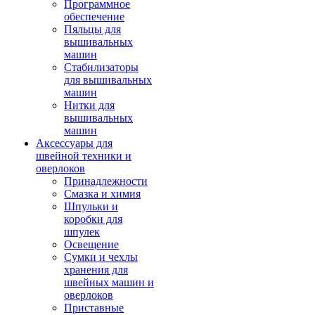
Программное
обеспечение
Пяльцы для
вышивальных
машин
Стабилизаторы
для вышивальных
машин
Нитки для
вышивальных
машин
Аксессуары для
швейной техники и
оверлоков
Принадлежности
Смазка и химия
Шпульки и
коробки для
шпулек
Освещение
Сумки и чехлы
хранения для
швейных машин и
оверлоков
Приставные