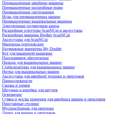
Промышленные швейные машины
Промышленные раскройные ножи
Промышленные светильники
Иглы для промышленных машин
Промышленные вышивальные машины
Электронные подарочные карты
Раскройные плоттеры ScanNCut и аксессуары
Раскройные машины Brother ScanNCut
Аксессуары для ScanNCut
Манекены портновские
Раздвижные манекены My Double
Всё для машинной вышивки
Программное обеспечение
Пяльцы для вышивальных машин
Стабилизаторы для вышивальных машин
Нитки для вышивальных машин
Аксессуары для швейной техники и оверлоков
Принадлежности
Смазка и химия
Шпульки и коробки для шпулек
Освещение
Сумки и чехлы хранения для швейных машин и оверлоков
Приставные столики
Мусоросборник для оверлока
Лапки для машин и оверлоков