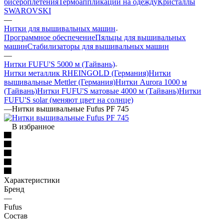
бисероплетения
Термоаппликации на одежду
Кристаллы
SWAROVSKI
—
Нитки для вышивальных машин
Программное обеспечение
Пяльцы для вышивальных
машин
Стабилизаторы для вышивальных машин
—
Нитки FUFU'S 5000 м (Тайвань)
Нитки металлик RHEINGOLD (Германия)
Нитки
вышивальные Mettler (Германия)
Нитки Aurora 1000 м
(Тайвань)
Нитки FUFU'S матовые 4000 м (Тайвань)
Нитки
FUFU'S solar (меняют цвет на солнце)
—
Нитки вышивальные Fufus PF 745
В избранное
Характеристики
Бренд
—
Fufus
Состав