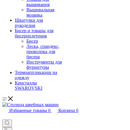
вышивания
Вышивальная
мозаика
Шкатулки для
рукоделия
Бисер и товары для
бисероплетения
Бисер
Леска, спандекс,
проволока для
бисера
Инструменты для
фурнитуры
Термоаппликации на
одежду
Кристаллы
SWAROVSKI
Избранные товары
0
Корзина
0