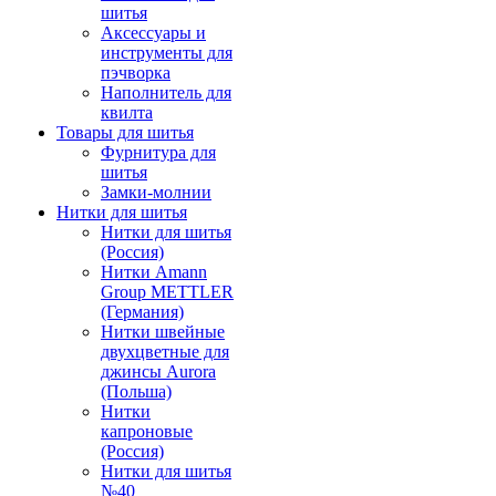
шитья
Аксессуары и
инструменты для
пэчворка
Наполнитель для
квилта
Товары для шитья
Фурнитура для
шитья
Замки-молнии
Нитки для шитья
Нитки для шитья
(Россия)
Нитки Amann
Group METTLER
(Германия)
Нитки швейные
двухцветные для
джинсы Aurora
(Польша)
Нитки
капроновые
(Россия)
Нитки для шитья
№40