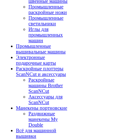
швейные машины
Промышленные
раскройные ножи
Промышленные
светильники
Иглы для
промышленных
машин
Промышленные
вышивальные машины
Электронные
подарочные карты
Раскройные плоттеры
ScanNCut и аксессуары
Раскройные
машины Brother
ScanNCut
Аксессуары для
ScanNCut
Манекены портновские
Раздвижные
манекены My
Double
Всё для машинной
вышивки