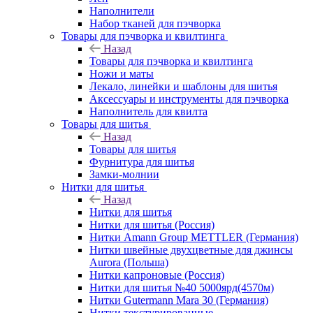
Наполнители
Набор тканей для пэчворка
Товары для пэчворка и квилтинга
Назад
Товары для пэчворка и квилтинга
Ножи и маты
Лекало, линейки и шаблоны для шитья
Аксессуары и инструменты для пэчворка
Наполнитель для квилта
Товары для шитья
Назад
Товары для шитья
Фурнитура для шитья
Замки-молнии
Нитки для шитья
Назад
Нитки для шитья
Нитки для шитья (Россия)
Нитки Amann Group METTLER (Германия)
Нитки швейные двухцветные для джинсы
Aurora (Польша)
Нитки капроновые (Россия)
Нитки для шитья №40 5000ярд(4570м)
Нитки Gutermann Mara 30 (Германия)
Нитки текстурированные