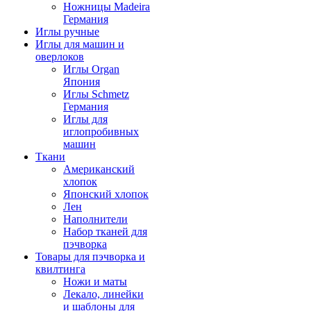
Ножницы Madeira
Германия
Иглы ручные
Иглы для машин и
оверлоков
Иглы Organ
Япония
Иглы Schmetz
Германия
Иглы для
иглопробивных
машин
Ткани
Американский
хлопок
Японский хлопок
Лен
Наполнители
Набор тканей для
пэчворка
Товары для пэчворка и
квилтинга
Ножи и маты
Лекало, линейки
и шаблоны для