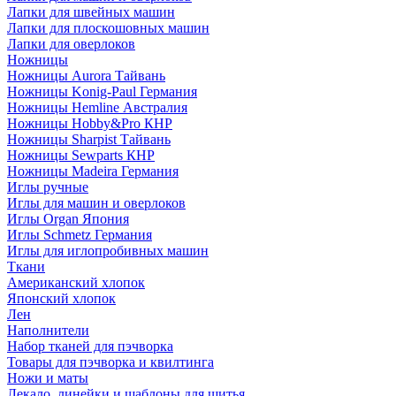
Лапки для швейных машин
Лапки для плоскошовных машин
Лапки для оверлоков
Ножницы
Ножницы Aurora Тайвань
Ножницы Konig-Paul Германия
Ножницы Hemline Австралия
Ножницы Hobby&Pro КНР
Ножницы Sharpist Тайвань
Ножницы Sewparts КНР
Ножницы Madeira Германия
Иглы ручные
Иглы для машин и оверлоков
Иглы Organ Япония
Иглы Schmetz Германия
Иглы для иглопробивных машин
Ткани
Американский хлопок
Японский хлопок
Лен
Наполнители
Набор тканей для пэчворка
Товары для пэчворка и квилтинга
Ножи и маты
Лекало, линейки и шаблоны для шитья