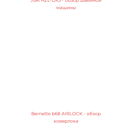
Juki HZL-DX3 - обзор швейной
машины
Bernette b68 AIRLOCK - обзор
коверлока