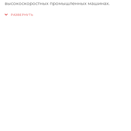
высокоскоростных промышленных машинах.
Записаться на бесплатный
тест-драйв
Приглашаем сравнить
машины в работе, прежде чем
сделать свой выбор