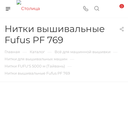
0
Нитки вышивальные
Fufus PF 769
—
—
—
Главная
Каталог
Всё для машинной вышивки
—
Нитки для вышивальных машин
—
Нитки FUFU'S 5000 м (Тайвань)
Нитки вышивальные Fufus PF 769