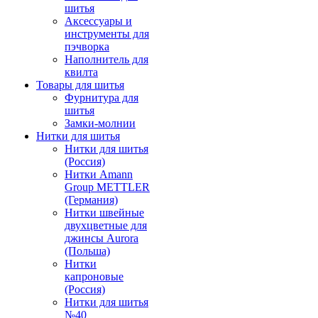
шитья
Аксессуары и
инструменты для
пэчворка
Наполнитель для
квилта
Товары для шитья
Фурнитура для
шитья
Замки-молнии
Нитки для шитья
Нитки для шитья
(Россия)
Нитки Amann
Group METTLER
(Германия)
Нитки швейные
двухцветные для
джинсы Aurora
(Польша)
Нитки
капроновые
(Россия)
Нитки для шитья
№40