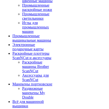
швейные машины
Промышленные
раскройные ножи
Промышленные
светильники
Иглы для
промышленных
машин
Промышленные
вышивальные машины
Электронные
подарочные карты
Раскройные плоттеры
ScanNCut и аксессуары
Раскройные
машины Brother
ScanNCut
Аксессуары для
ScanNCut
Манекены портновские
Раздвижные
манекены My
Double
Всё для машинной
вышивки