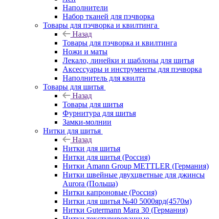
Наполнители
Набор тканей для пэчворка
Товары для пэчворка и квилтинга
Назад
Товары для пэчворка и квилтинга
Ножи и маты
Лекало, линейки и шаблоны для шитья
Аксессуары и инструменты для пэчворка
Наполнитель для квилта
Товары для шитья
Назад
Товары для шитья
Фурнитура для шитья
Замки-молнии
Нитки для шитья
Назад
Нитки для шитья
Нитки для шитья (Россия)
Нитки Amann Group METTLER (Германия)
Нитки швейные двухцветные для джинсы
Aurora (Польша)
Нитки капроновые (Россия)
Нитки для шитья №40 5000ярд(4570м)
Нитки Gutermann Mara 30 (Германия)
Нитки текстурированные