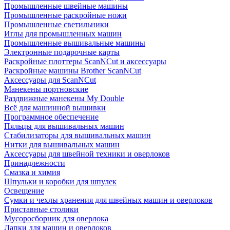
Промышленные швейные машины
Промышленные раскройные ножи
Промышленные светильники
Иглы для промышленных машин
Промышленные вышивальные машины
Электронные подарочные карты
Раскройные плоттеры ScanNCut и аксессуары
Раскройные машины Brother ScanNCut
Аксессуары для ScanNCut
Манекены портновские
Раздвижные манекены My Double
Всё для машинной вышивки
Программное обеспечение
Пяльцы для вышивальных машин
Стабилизаторы для вышивальных машин
Нитки для вышивальных машин
Аксессуары для швейной техники и оверлоков
Принадлежности
Смазка и химия
Шпульки и коробки для шпулек
Освещение
Сумки и чехлы хранения для швейных машин и оверлоков
Приставные столики
Мусоросборник для оверлока
Лапки для машин и оверлоков