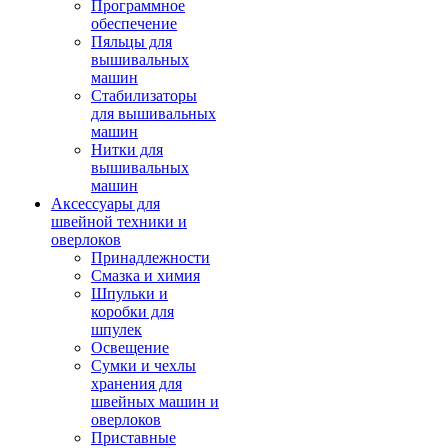
Программное
обеспечение
Пяльцы для
вышивальных
машин
Стабилизаторы
для вышивальных
машин
Нитки для
вышивальных
машин
Аксессуары для
швейной техники и
оверлоков
Принадлежности
Смазка и химия
Шпульки и
коробки для
шпулек
Освещение
Сумки и чехлы
хранения для
швейных машин и
оверлоков
Приставные