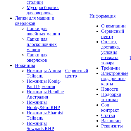
столики
Мусоросборник
для оверлока
Информация
Лапки для машин и
оверлоков
О компании
Лапки для
Сервисный
швейных машин
центр
Лапки для
Оплата,
плоскошовных
доставка,
машин
условия
Лапки для
возврата
оверлоков
товара
Ножницы
Трейд-ин
Ножницы Aurora
Сервисный
Электронные
Тайвань
центр
подарочные
Ножницы Konig-
карты
Paul Германия
Новости
Ножницы Hemline
Подборки
Австралия
техники
Ножницы
Соц.
Hobby&Pro КНР
контракт
Ножницы Sharpist
Статьи
Тайвань
Вакансии
Ножницы
Реквизиты
Sewparts КНР