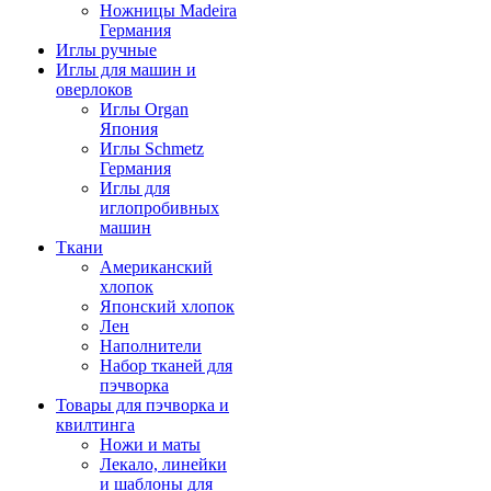
Ножницы Madeira
Германия
Иглы ручные
Иглы для машин и
оверлоков
Иглы Organ
Япония
Иглы Schmetz
Германия
Иглы для
иглопробивных
машин
Ткани
Американский
хлопок
Японский хлопок
Лен
Наполнители
Набор тканей для
пэчворка
Товары для пэчворка и
квилтинга
Ножи и маты
Лекало, линейки
и шаблоны для