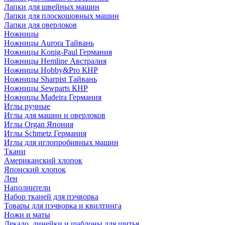
Лапки для швейных машин
Лапки для плоскошовных машин
Лапки для оверлоков
Ножницы
Ножницы Aurora Тайвань
Ножницы Konig-Paul Германия
Ножницы Hemline Австралия
Ножницы Hobby&Pro КНР
Ножницы Sharpist Тайвань
Ножницы Sewparts КНР
Ножницы Madeira Германия
Иглы ручные
Иглы для машин и оверлоков
Иглы Organ Япония
Иглы Schmetz Германия
Иглы для иглопробивных машин
Ткани
Американский хлопок
Японский хлопок
Лен
Наполнители
Набор тканей для пэчворка
Товары для пэчворка и квилтинга
Ножи и маты
Лекало, линейки и шаблоны для шитья