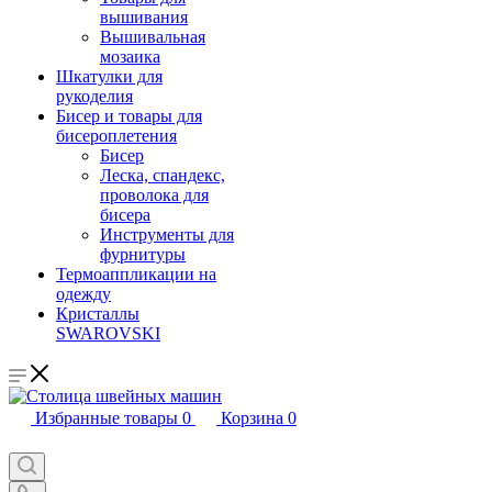
вышивания
Вышивальная
мозаика
Шкатулки для
рукоделия
Бисер и товары для
бисероплетения
Бисер
Леска, спандекс,
проволока для
бисера
Инструменты для
фурнитуры
Термоаппликации на
одежду
Кристаллы
SWAROVSKI
Избранные товары
0
Корзина
0