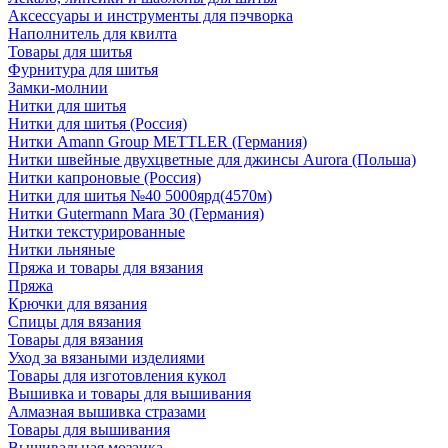
Аксессуары и инструменты для пэчворка
Наполнитель для квилта
Товары для шитья
Фурнитура для шитья
Замки-молнии
Нитки для шитья
Нитки для шитья (Россия)
Нитки Amann Group METTLER (Германия)
Нитки швейные двухцветные для джинсы Aurora (Польша)
Нитки капроновые (Россия)
Нитки для шитья №40 5000ярд(4570м)
Нитки Gutermann Mara 30 (Германия)
Нитки текстурированные
Нитки льняные
Пряжа и товары для вязания
Пряжа
Крючки для вязания
Спицы для вязания
Товары для вязания
Уход за вязаными изделиями
Товары для изготовления кукол
Вышивка и товары для вышивания
Алмазная вышивка стразами
Товары для вышивания
Вышивальная мозаика