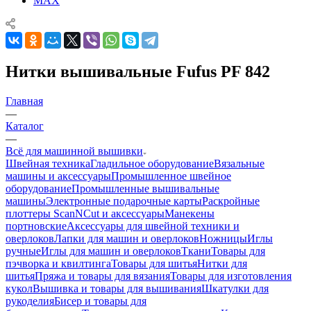
MAX
Нитки вышивальные Fufus PF 842
Главная
—
Каталог
—
Всё для машинной вышивки
Швейная техника
Гладильное оборудование
Вязальные
машины и аксессуары
Промышленное швейное
оборудование
Промышленные вышивальные
машины
Электронные подарочные карты
Раскройные
плоттеры ScanNCut и аксессуары
Манекены
портновские
Аксессуары для швейной техники и
оверлоков
Лапки для машин и оверлоков
Ножницы
Иглы
ручные
Иглы для машин и оверлоков
Ткани
Товары для
пэчворка и квилтинга
Товары для шитья
Нитки для
шитья
Пряжа и товары для вязания
Товары для изготовления
кукол
Вышивка и товары для вышивания
Шкатулки для
рукоделия
Бисер и товары для