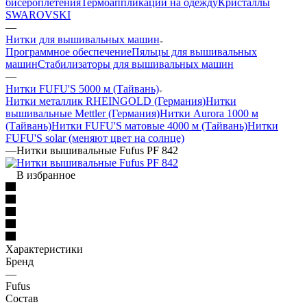
бисероплетения
Термоаппликации на одежду
Кристаллы
SWAROVSKI
—
Нитки для вышивальных машин
Программное обеспечение
Пяльцы для вышивальных
машин
Стабилизаторы для вышивальных машин
—
Нитки FUFU'S 5000 м (Тайвань)
Нитки металлик RHEINGOLD (Германия)
Нитки
вышивальные Mettler (Германия)
Нитки Aurora 1000 м
(Тайвань)
Нитки FUFU'S матовые 4000 м (Тайвань)
Нитки
FUFU'S solar (меняют цвет на солнце)
—
Нитки вышивальные Fufus PF 842
В избранное
Характеристики
Бренд
—
Fufus
Состав