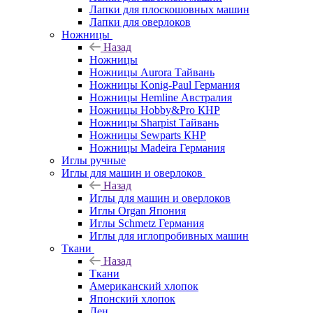
Лапки для плоскошовных машин
Лапки для оверлоков
Ножницы
Назад
Ножницы
Ножницы Aurora Тайвань
Ножницы Konig-Paul Германия
Ножницы Hemline Австралия
Ножницы Hobby&Pro КНР
Ножницы Sharpist Тайвань
Ножницы Sewparts КНР
Ножницы Madeira Германия
Иглы ручные
Иглы для машин и оверлоков
Назад
Иглы для машин и оверлоков
Иглы Organ Япония
Иглы Schmetz Германия
Иглы для иглопробивных машин
Ткани
Назад
Ткани
Американский хлопок
Японский хлопок
Лен