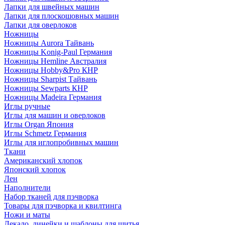
Лапки для швейных машин
Лапки для плоскошовных машин
Лапки для оверлоков
Ножницы
Ножницы Aurora Тайвань
Ножницы Konig-Paul Германия
Ножницы Hemline Австралия
Ножницы Hobby&Pro КНР
Ножницы Sharpist Тайвань
Ножницы Sewparts КНР
Ножницы Madeira Германия
Иглы ручные
Иглы для машин и оверлоков
Иглы Organ Япония
Иглы Schmetz Германия
Иглы для иглопробивных машин
Ткани
Американский хлопок
Японский хлопок
Лен
Наполнители
Набор тканей для пэчворка
Товары для пэчворка и квилтинга
Ножи и маты
Лекало, линейки и шаблоны для шитья