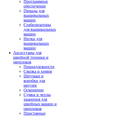
Программное
обеспечение
Пяльцы для
вышивальных
машин
Стабилизаторы
для вышивальных
машин
Нитки для
вышивальных
машин
Аксессуары для
швейной техники и
оверлоков
Принадлежности
Смазка и химия
Шпульки и
коробки для
шпулек
Освещение
Сумки и чехлы
хранения для
швейных машин и
оверлоков
Приставные