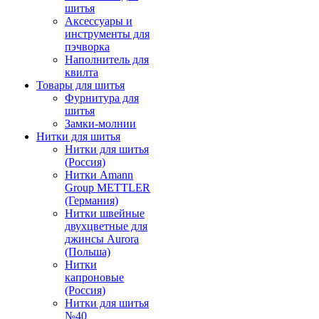
шитья
Аксессуары и
инструменты для
пэчворка
Наполнитель для
квилта
Товары для шитья
Фурнитура для
шитья
Замки-молнии
Нитки для шитья
Нитки для шитья
(Россия)
Нитки Amann
Group METTLER
(Германия)
Нитки швейные
двухцветные для
джинсы Aurora
(Польша)
Нитки
капроновые
(Россия)
Нитки для шитья
№40