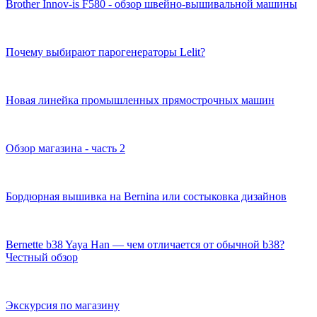
Brother Innov-is F580 - обзор швейно-вышивальной машины
Почему выбирают парогенераторы Lelit?
Новая линейка промышленных прямострочных машин
Обзор магазина - часть 2
Бордюрная вышивка на Bernina или состыковка дизайнов
Bernette b38 Yaya Han — чем отличается от обычной b38?
Честный обзор
Экскурсия по магазину