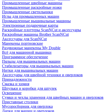
Промышленные швейные машины
Промышленные раскройные ножи
Промышленные светильники
Иглы для промышленных машин
Промышленные вышивальные машины
Электронные подарочные карты
Раскройные плоттеры ScanNCut и аксессуары
Раскройные машины Brother ScanNCut
Аксессуары для ScanNCut
Манекены портновские
Раздвижные манекены My Double
Всё для машинной вышивки
Программное обеспечение
Пяльцы для вышивальных машин
Стабилизаторы для вышивальных машин
Нитки для вышивальных машин
Аксессуары для швейной техники и оверлоков
Принадлежности
Смазка и химия
Шпульки и коробки для шпулек
Освещение
Сумки и чехлы хранения для швейных машин и оверлоков
Приставные столики
Мусоросборник для оверлока
Лапки для машин и оверлоков