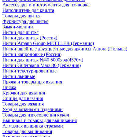
Аксессуары и инструменты для пэчворка
Наполнитель для квилта
Товары для шитья
Фурнитура для шитья
Замки-молнии
Нитки для шитья
Нитки для шитья (Россия)
Нитки Amann Group METTLER (Германия)
Нитки швейные двухцветные для джинсы Aurora (Польша)
Нитки капроновые (Россия)
Нитки для шитья №40 5000ярд(4570м)
Нитки Gutermann Mara 30 (Германия)
Нитки текстурированные
Нитки льняные
Пряжа и товары для вязания
Пряжа
Крючки для вязания
Спицы для вязания
Товары для вязания
Уход за вязаными изделиями
Товары для изготовления кукол
Вышивка и товары для вышивания
Алмазная вышивка стразами
Товары для вышивания
Вышивальная мозаика