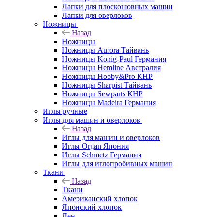
Лапки для плоскошовных машин
Лапки для оверлоков
Ножницы
Назад
Ножницы
Ножницы Aurora Тайвань
Ножницы Konig-Paul Германия
Ножницы Hemline Австралия
Ножницы Hobby&Pro КНР
Ножницы Sharpist Тайвань
Ножницы Sewparts КНР
Ножницы Madeira Германия
Иглы ручные
Иглы для машин и оверлоков
Назад
Иглы для машин и оверлоков
Иглы Organ Япония
Иглы Schmetz Германия
Иглы для иглопробивных машин
Ткани
Назад
Ткани
Американский хлопок
Японский хлопок
Лен