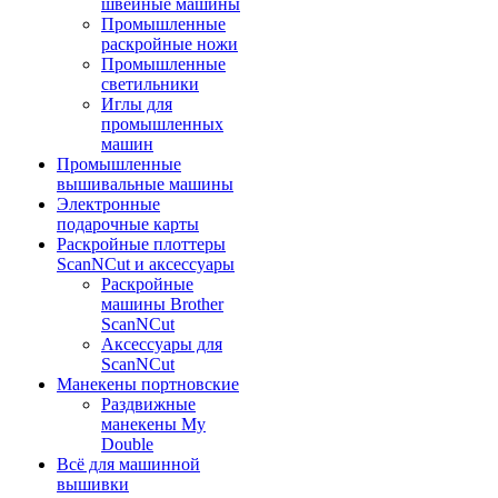
швейные машины
Промышленные
раскройные ножи
Промышленные
светильники
Иглы для
промышленных
машин
Промышленные
вышивальные машины
Электронные
подарочные карты
Раскройные плоттеры
ScanNCut и аксессуары
Раскройные
машины Brother
ScanNCut
Аксессуары для
ScanNCut
Манекены портновские
Раздвижные
манекены My
Double
Всё для машинной
вышивки