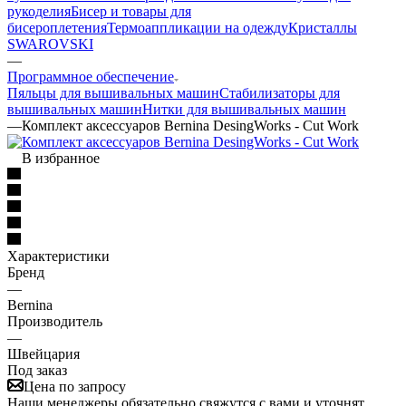
рукоделия
Бисер и товары для
бисероплетения
Термоаппликации на одежду
Кристаллы
SWAROVSKI
—
Программное обеспечение
Пяльцы для вышивальных машин
Стабилизаторы для
вышивальных машин
Нитки для вышивальных машин
—
Комплект аксессуаров Bernina DesingWorks - Cut Work
В избранное
Характеристики
Бренд
—
Bernina
Производитель
—
Швейцария
Под заказ
Цена по запросу
Наши менеджеры обязательно свяжутся с вами и уточнят