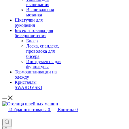
вышивания
Вышивальная
мозаика
Шкатулки для
рукоделия
Бисер и товары для
бисероплетения
Бисер
Леска, спандекс,
проволока для
бисера
Инструменты для
фурнитуры
Термоаппликации на
одежду
Кристаллы
SWAROVSKI
Избранные товары
0
Корзина
0