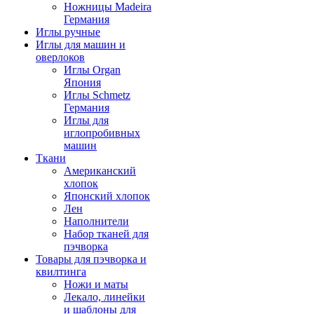
Ножницы Madeira
Германия
Иглы ручные
Иглы для машин и
оверлоков
Иглы Organ
Япония
Иглы Schmetz
Германия
Иглы для
иглопробивных
машин
Ткани
Американский
хлопок
Японский хлопок
Лен
Наполнители
Набор тканей для
пэчворка
Товары для пэчворка и
квилтинга
Ножи и маты
Лекало, линейки
и шаблоны для