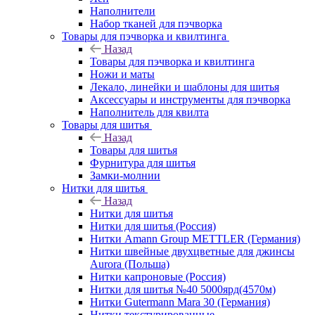
Наполнители
Набор тканей для пэчворка
Товары для пэчворка и квилтинга
Назад
Товары для пэчворка и квилтинга
Ножи и маты
Лекало, линейки и шаблоны для шитья
Аксессуары и инструменты для пэчворка
Наполнитель для квилта
Товары для шитья
Назад
Товары для шитья
Фурнитура для шитья
Замки-молнии
Нитки для шитья
Назад
Нитки для шитья
Нитки для шитья (Россия)
Нитки Amann Group METTLER (Германия)
Нитки швейные двухцветные для джинсы
Aurora (Польша)
Нитки капроновые (Россия)
Нитки для шитья №40 5000ярд(4570м)
Нитки Gutermann Mara 30 (Германия)
Нитки текстурированные