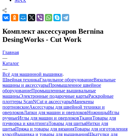
MAX
Комплект аксессуаров Bernina
DesingWorks - Cut Work
Главная
—
Каталог
—
Всё для машинной вышивки
Швейная техника
Гладильное оборудование
Вязальные
машины и аксессуары
Промышленное швейное
оборудование
Промышленные вышивальные
машины
Электронные подарочные карты
Раскройные
плоттеры ScanNCut и аксессуары
Манекены
портновские
Аксессуары для швейной техники и
оверлоков
Лапки для машин и оверлоков
Ножницы
Иглы
ручные
Иглы для машин и оверлоков
Ткани
Товары для
пэчворка и квилтинга
Товары для шитья
Нитки для
шитья
Пряжа и товары для вязания
Товары для изготовления
кукол
Вышивка и товары для вышивания
Шкатулки для