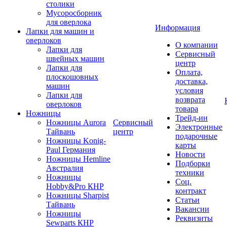
столики
Мусоросборник
для оверлока
Информация
Лапки для машин и
оверлоков
О компании
Лапки для
Сервисный
швейных машин
центр
Лапки для
Оплата,
плоскошовных
доставка,
машин
условия
Лапки для
возврата
оверлоков
товара
Ножницы
Трейд-ин
Ножницы Aurora
Сервисный
Электронные
Тайвань
центр
подарочные
Ножницы Konig-
карты
Paul Германия
Новости
Ножницы Hemline
Подборки
Австралия
техники
Ножницы
Соц.
Hobby&Pro КНР
контракт
Ножницы Sharpist
Статьи
Тайвань
Вакансии
Ножницы
Реквизиты
Sewparts КНР