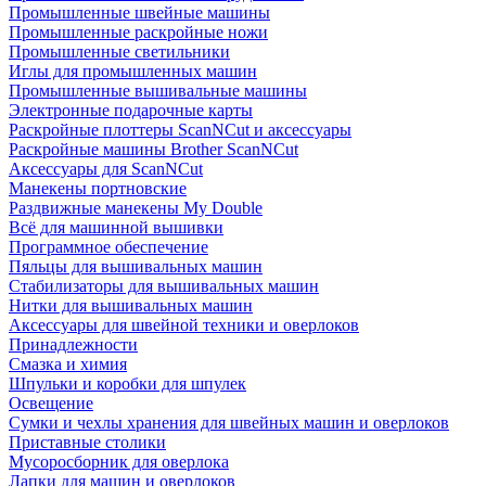
Промышленные швейные машины
Промышленные раскройные ножи
Промышленные светильники
Иглы для промышленных машин
Промышленные вышивальные машины
Электронные подарочные карты
Раскройные плоттеры ScanNCut и аксессуары
Раскройные машины Brother ScanNCut
Аксессуары для ScanNCut
Манекены портновские
Раздвижные манекены My Double
Всё для машинной вышивки
Программное обеспечение
Пяльцы для вышивальных машин
Стабилизаторы для вышивальных машин
Нитки для вышивальных машин
Аксессуары для швейной техники и оверлоков
Принадлежности
Смазка и химия
Шпульки и коробки для шпулек
Освещение
Сумки и чехлы хранения для швейных машин и оверлоков
Приставные столики
Мусоросборник для оверлока
Лапки для машин и оверлоков