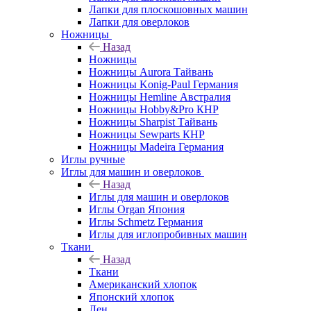
Лапки для плоскошовных машин
Лапки для оверлоков
Ножницы
Назад
Ножницы
Ножницы Aurora Тайвань
Ножницы Konig-Paul Германия
Ножницы Hemline Австралия
Ножницы Hobby&Pro КНР
Ножницы Sharpist Тайвань
Ножницы Sewparts КНР
Ножницы Madeira Германия
Иглы ручные
Иглы для машин и оверлоков
Назад
Иглы для машин и оверлоков
Иглы Organ Япония
Иглы Schmetz Германия
Иглы для иглопробивных машин
Ткани
Назад
Ткани
Американский хлопок
Японский хлопок
Лен