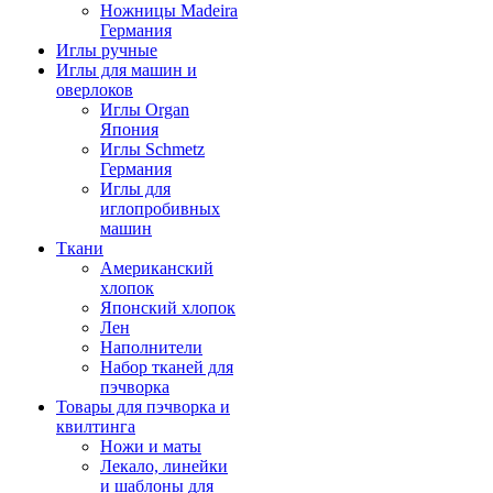
Ножницы Madeira
Германия
Иглы ручные
Иглы для машин и
оверлоков
Иглы Organ
Япония
Иглы Schmetz
Германия
Иглы для
иглопробивных
машин
Ткани
Американский
хлопок
Японский хлопок
Лен
Наполнители
Набор тканей для
пэчворка
Товары для пэчворка и
квилтинга
Ножи и маты
Лекало, линейки
и шаблоны для