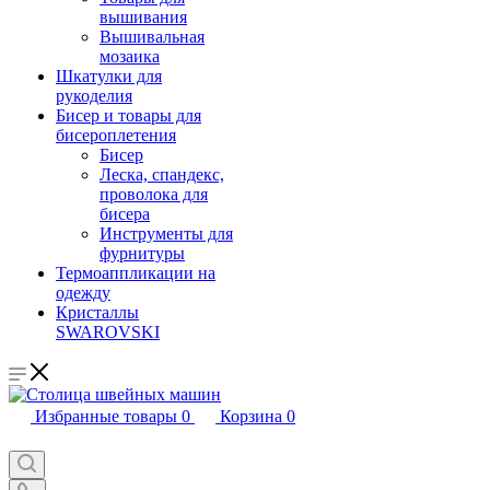
вышивания
Вышивальная
мозаика
Шкатулки для
рукоделия
Бисер и товары для
бисероплетения
Бисер
Леска, спандекс,
проволока для
бисера
Инструменты для
фурнитуры
Термоаппликации на
одежду
Кристаллы
SWAROVSKI
Избранные товары
0
Корзина
0