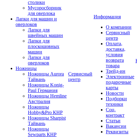
столики
Мусоросборник
для оверлока
Информация
Лапки для машин и
оверлоков
О компании
Лапки для
Сервисный
швейных машин
центр
Лапки для
Оплата,
плоскошовных
доставка,
машин
условия
Лапки для
возврата
оверлоков
товара
Ножницы
Трейд-ин
Ножницы Aurora
Сервисный
Электронные
Тайвань
центр
подарочные
Ножницы Konig-
карты
Paul Германия
Новости
Ножницы Hemline
Подборки
Австралия
техники
Ножницы
Соц.
Hobby&Pro КНР
контракт
Ножницы Sharpist
Статьи
Тайвань
Вакансии
Ножницы
Реквизиты
Sewparts КНР