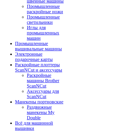
швейные машины
Промышленные
раскройные ножи
Промышленные
светильники
Иглы для
промышленных
машин
Промышленные
вышивальные машины
Электронные
подарочные карты
Раскройные плоттеры
ScanNCut и аксессуары
Раскройные
машины Brother
ScanNCut
Аксессуары для
ScanNCut
Манекены портновские
Раздвижные
манекены My
Double
Всё для машинной
вышивки