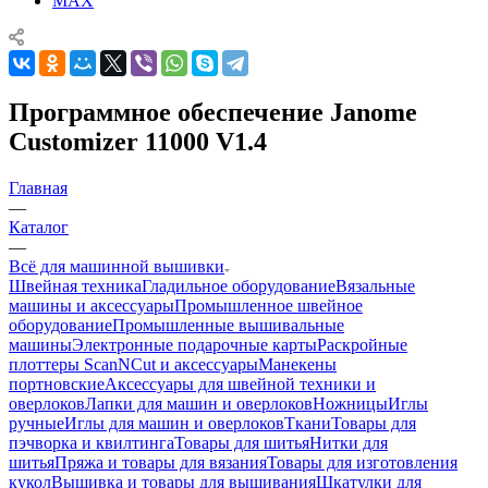
MAX
Программное обеспечение Janome
Customizer 11000 V1.4
Главная
—
Каталог
—
Всё для машинной вышивки
Швейная техника
Гладильное оборудование
Вязальные
машины и аксессуары
Промышленное швейное
оборудование
Промышленные вышивальные
машины
Электронные подарочные карты
Раскройные
плоттеры ScanNCut и аксессуары
Манекены
портновские
Аксессуары для швейной техники и
оверлоков
Лапки для машин и оверлоков
Ножницы
Иглы
ручные
Иглы для машин и оверлоков
Ткани
Товары для
пэчворка и квилтинга
Товары для шитья
Нитки для
шитья
Пряжа и товары для вязания
Товары для изготовления
кукол
Вышивка и товары для вышивания
Шкатулки для