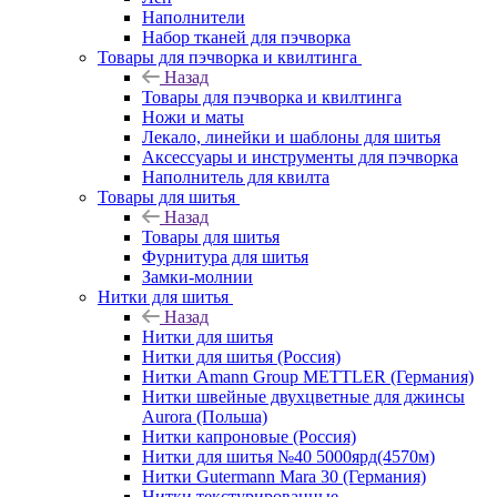
Наполнители
Набор тканей для пэчворка
Товары для пэчворка и квилтинга
Назад
Товары для пэчворка и квилтинга
Ножи и маты
Лекало, линейки и шаблоны для шитья
Аксессуары и инструменты для пэчворка
Наполнитель для квилта
Товары для шитья
Назад
Товары для шитья
Фурнитура для шитья
Замки-молнии
Нитки для шитья
Назад
Нитки для шитья
Нитки для шитья (Россия)
Нитки Amann Group METTLER (Германия)
Нитки швейные двухцветные для джинсы
Aurora (Польша)
Нитки капроновые (Россия)
Нитки для шитья №40 5000ярд(4570м)
Нитки Gutermann Mara 30 (Германия)
Нитки текстурированные