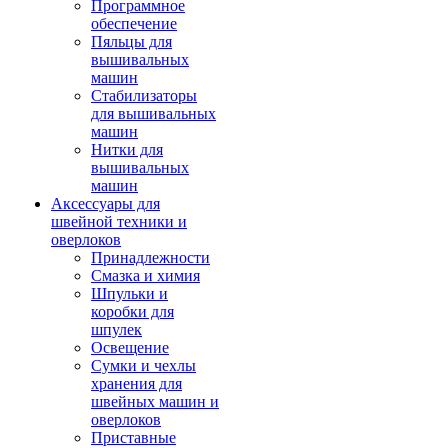
Программное
обеспечение
Пяльцы для
вышивальных
машин
Стабилизаторы
для вышивальных
машин
Нитки для
вышивальных
машин
Аксессуары для
швейной техники и
оверлоков
Принадлежности
Смазка и химия
Шпульки и
коробки для
шпулек
Освещение
Сумки и чехлы
хранения для
швейных машин и
оверлоков
Приставные