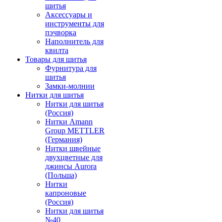
шитья
Аксессуары и
инструменты для
пэчворка
Наполнитель для
квилта
Товары для шитья
Фурнитура для
шитья
Замки-молнии
Нитки для шитья
Нитки для шитья
(Россия)
Нитки Amann
Group METTLER
(Германия)
Нитки швейные
двухцветные для
джинсы Aurora
(Польша)
Нитки
капроновые
(Россия)
Нитки для шитья
№40