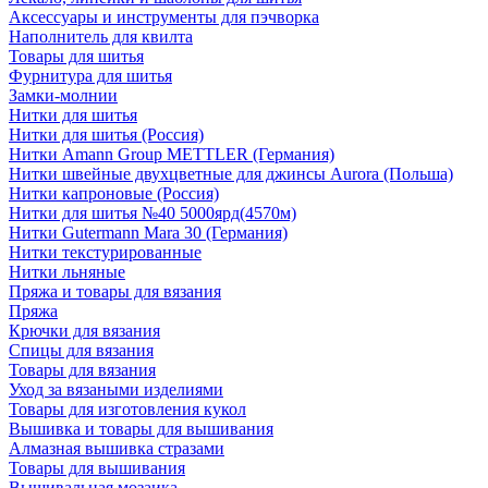
Аксессуары и инструменты для пэчворка
Наполнитель для квилта
Товары для шитья
Фурнитура для шитья
Замки-молнии
Нитки для шитья
Нитки для шитья (Россия)
Нитки Amann Group METTLER (Германия)
Нитки швейные двухцветные для джинсы Aurora (Польша)
Нитки капроновые (Россия)
Нитки для шитья №40 5000ярд(4570м)
Нитки Gutermann Mara 30 (Германия)
Нитки текстурированные
Нитки льняные
Пряжа и товары для вязания
Пряжа
Крючки для вязания
Спицы для вязания
Товары для вязания
Уход за вязаными изделиями
Товары для изготовления кукол
Вышивка и товары для вышивания
Алмазная вышивка стразами
Товары для вышивания
Вышивальная мозаика