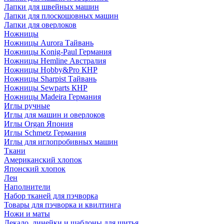
Лапки для швейных машин
Лапки для плоскошовных машин
Лапки для оверлоков
Ножницы
Ножницы Aurora Тайвань
Ножницы Konig-Paul Германия
Ножницы Hemline Австралия
Ножницы Hobby&Pro КНР
Ножницы Sharpist Тайвань
Ножницы Sewparts КНР
Ножницы Madeira Германия
Иглы ручные
Иглы для машин и оверлоков
Иглы Organ Япония
Иглы Schmetz Германия
Иглы для иглопробивных машин
Ткани
Американский хлопок
Японский хлопок
Лен
Наполнители
Набор тканей для пэчворка
Товары для пэчворка и квилтинга
Ножи и маты
Лекало, линейки и шаблоны для шитья