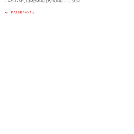
- 48 г/м², ширина рулона - 105см
Записаться на бесплатный
тест-драйв
Приглашаем сравнить
машины в работе, прежде чем
сделать свой выбор