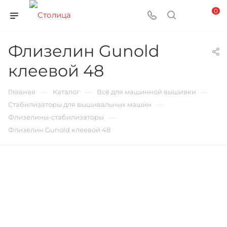
0
Флизелин Gunold
клеевой 48
—
—
—
Главная
Каталог
Всё для машинной вышивки
—
Стабилизаторы для вышивальных машин
—
Флизелины-стабилизаторы
Флизелин Gunold клеевой 48