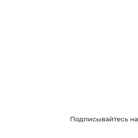
Зап
Приглашаем сра
прежде чем сде
Подписывайтесь н