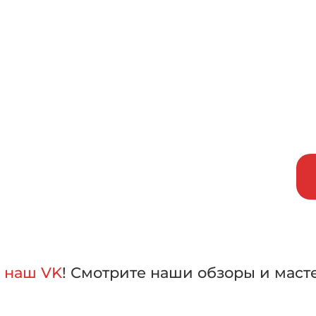
исаться на бесплатный тест-д
внить машины в работе,
лать свой выбор
а
наш VK
! Смотрите наши обзоры и маст