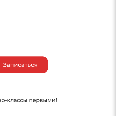
райв
Записаться
ер-классы первыми!