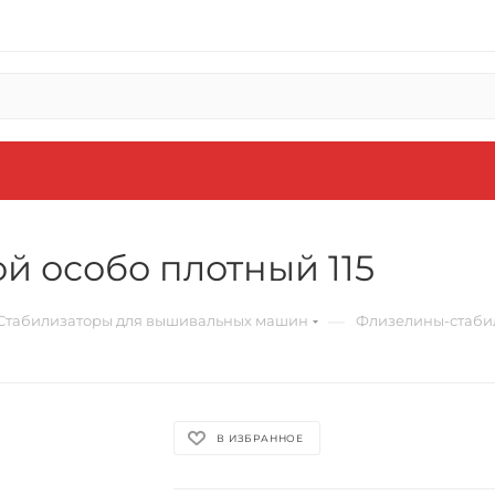
й особо плотный 115
—
Стабилизаторы для вышивальных машин
Флизелины-стаби
В ИЗБРАННОЕ