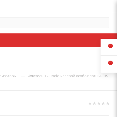
0
0
—
лизаторы
Флизелин Gunold клеевой особо плотный 115