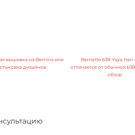
я вышивка на Bernina или
Bernette b38 Yaya Han
стыковка дизайнов
отличается от обычной b3
обзор
онсультацию