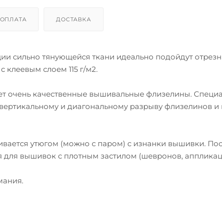
ОПЛАТА
ДОСТАВКА
ции сильно тянующейся ткани идеально подойдут отрез
 клеевым слоем 115 г/м2.
ет очень качественные вышивальные флизелины. Специ
 вертикальному и диагональному разрыву флизелинов и 
ивается утюгом (можно с паром) с изнанки вышивки. По
 для вышивок с плотным застилом (шевронов, аппликац
мания.