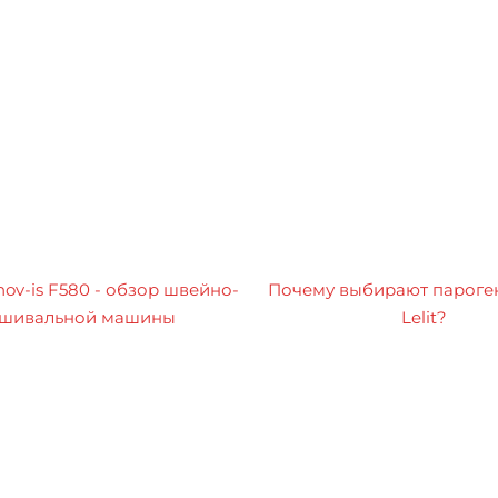
nov-is F580 - обзор швейно-
Почему выбирают пароге
шивальной машины
Lelit?