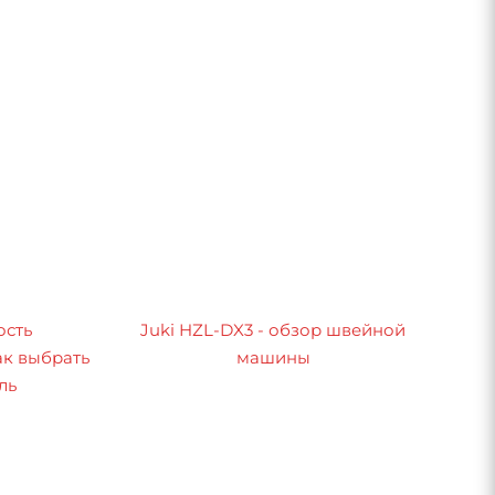
ость
Juki HZL-DX3 - обзор швейной
к выбрать
машины
ль