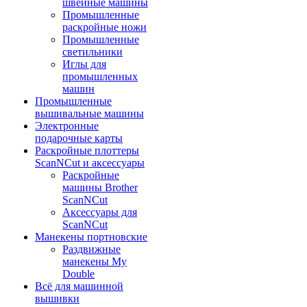
швейные машины
Промышленные
раскройные ножи
Промышленные
светильники
Иглы для
промышленных
машин
Промышленные
вышивальные машины
Электронные
подарочные карты
Раскройные плоттеры
ScanNCut и аксессуары
Раскройные
машины Brother
ScanNCut
Аксессуары для
ScanNCut
Манекены портновские
Раздвижные
манекены My
Double
Всё для машинной
вышивки