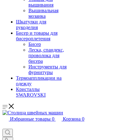
вышивания
Вышивальная
мозаика
Шкатулки для
рукоделия
Бисер и товары для
бисероплетения
Бисер
Леска, спандекс,
проволока для
бисера
Инструменты для
фурнитуры
Термоаппликации на
одежду
Кристаллы
SWAROVSKI
Избранные товары
0
Корзина
0