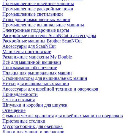
Промышленные швейные машины
Промышленные раскройные ножи
Промышленные светильники
Иглы для промышленных машин
Промышленные вышивальные машины
Электронные подарочные карты
Раскройные плоттеры ScanNCut и аксессуары
Раскройные машины Brother ScanNCut
Аксессуары для ScanNCut
Манекены портновские
Раздвижные манекены My Double
Всё для машинной вышивки
Программное обеспечение
Пяльцы для вышивальных машин
Стабилизаторы для вышивальных машин
Нитки для вышивальных машин
Аксессуары для швейной техники и оверлоков
Принадлежности
Смазка и химия
Шпульки и коробки для шпулек
Освещение
Сумки и чехлы хранения для швейных машин и оверлоков
Приставные столики
Мусоросборник для оверлока
Лапки для машин и оверлоков