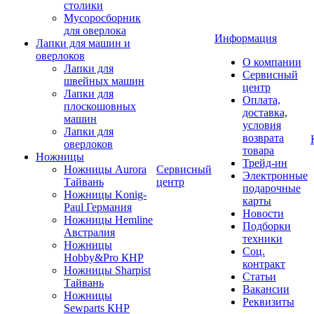
столики
Мусоросборник
для оверлока
Информация
Лапки для машин и
оверлоков
О компании
Лапки для
Сервисный
швейных машин
центр
Лапки для
Оплата,
плоскошовных
доставка,
машин
условия
Лапки для
возврата
оверлоков
товара
Ножницы
Трейд-ин
Ножницы Aurora
Сервисный
Электронные
Тайвань
центр
подарочные
Ножницы Konig-
карты
Paul Германия
Новости
Ножницы Hemline
Подборки
Австралия
техники
Ножницы
Соц.
Hobby&Pro КНР
контракт
Ножницы Sharpist
Статьи
Тайвань
Вакансии
Ножницы
Реквизиты
Sewparts КНР