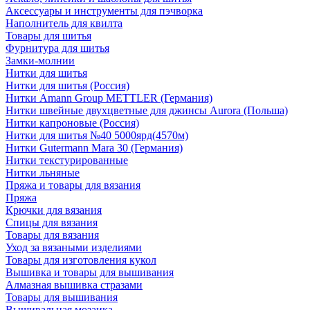
Аксессуары и инструменты для пэчворка
Наполнитель для квилта
Товары для шитья
Фурнитура для шитья
Замки-молнии
Нитки для шитья
Нитки для шитья (Россия)
Нитки Amann Group METTLER (Германия)
Нитки швейные двухцветные для джинсы Aurora (Польша)
Нитки капроновые (Россия)
Нитки для шитья №40 5000ярд(4570м)
Нитки Gutermann Mara 30 (Германия)
Нитки текстурированные
Нитки льняные
Пряжа и товары для вязания
Пряжа
Крючки для вязания
Спицы для вязания
Товары для вязания
Уход за вязаными изделиями
Товары для изготовления кукол
Вышивка и товары для вышивания
Алмазная вышивка стразами
Товары для вышивания
Вышивальная мозаика