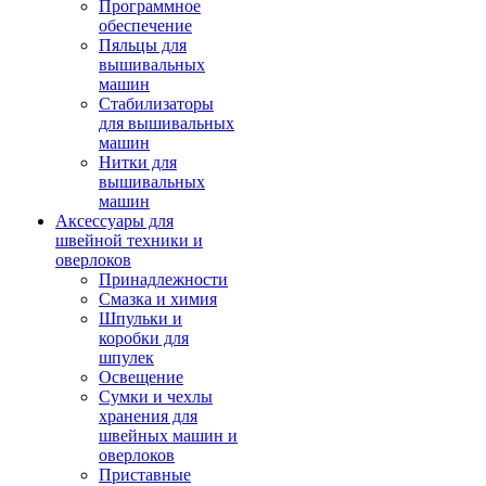
Программное
обеспечение
Пяльцы для
вышивальных
машин
Стабилизаторы
для вышивальных
машин
Нитки для
вышивальных
машин
Аксессуары для
швейной техники и
оверлоков
Принадлежности
Смазка и химия
Шпульки и
коробки для
шпулек
Освещение
Сумки и чехлы
хранения для
швейных машин и
оверлоков
Приставные