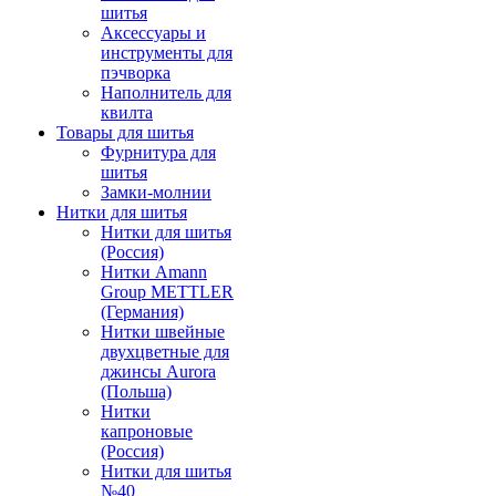
шитья
Аксессуары и
инструменты для
пэчворка
Наполнитель для
квилта
Товары для шитья
Фурнитура для
шитья
Замки-молнии
Нитки для шитья
Нитки для шитья
(Россия)
Нитки Amann
Group METTLER
(Германия)
Нитки швейные
двухцветные для
джинсы Aurora
(Польша)
Нитки
капроновые
(Россия)
Нитки для шитья
№40