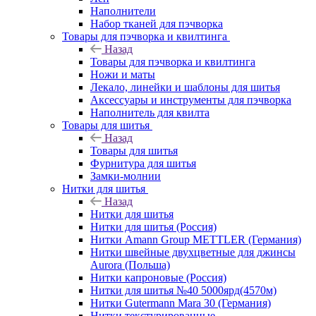
Наполнители
Набор тканей для пэчворка
Товары для пэчворка и квилтинга
Назад
Товары для пэчворка и квилтинга
Ножи и маты
Лекало, линейки и шаблоны для шитья
Аксессуары и инструменты для пэчворка
Наполнитель для квилта
Товары для шитья
Назад
Товары для шитья
Фурнитура для шитья
Замки-молнии
Нитки для шитья
Назад
Нитки для шитья
Нитки для шитья (Россия)
Нитки Amann Group METTLER (Германия)
Нитки швейные двухцветные для джинсы
Aurora (Польша)
Нитки капроновые (Россия)
Нитки для шитья №40 5000ярд(4570м)
Нитки Gutermann Mara 30 (Германия)
Нитки текстурированные