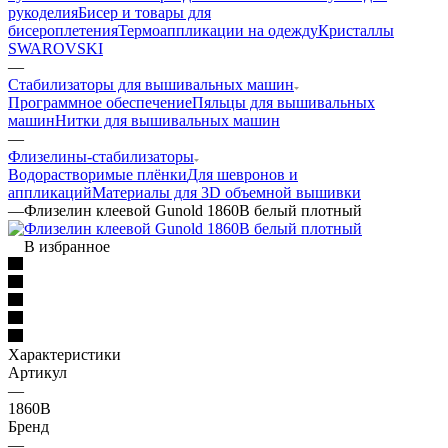
рукоделия
Бисер и товары для
бисероплетения
Термоаппликации на одежду
Кристаллы
SWAROVSKI
—
Стабилизаторы для вышивальных машин
Программное обеспечение
Пяльцы для вышивальных
машин
Нитки для вышивальных машин
—
Флизелины-стабилизаторы
Водорастворимые плёнки
Для шевронов и
аппликаций
Материалы для 3D объемной вышивки
—
Флизелин клеевой Gunold 1860B белый плотный
В избранное
Характеристики
Артикул
—
1860B
Бренд
—