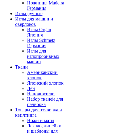
Ножницы Madeira
Германия
Иглы ручные
Иглы для машин и
оверлоков
Иглы Organ
Япония
Иглы Schmetz
Германия
Иглы для
иглопробивных
машин
Ткани
Американский
хлопок
Японский хлопок
Лен
Наполнители
Набор тканей для
пэчворка
Товары для пэчворка и
квилтинга
Ножи и маты
Лекало, линейки
и шаблоны для