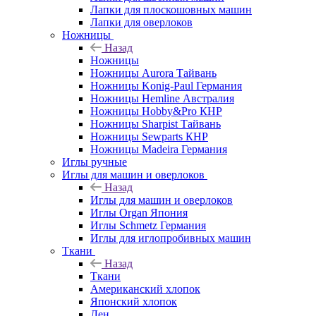
Лапки для плоскошовных машин
Лапки для оверлоков
Ножницы
Назад
Ножницы
Ножницы Aurora Тайвань
Ножницы Konig-Paul Германия
Ножницы Hemline Австралия
Ножницы Hobby&Pro КНР
Ножницы Sharpist Тайвань
Ножницы Sewparts КНР
Ножницы Madeira Германия
Иглы ручные
Иглы для машин и оверлоков
Назад
Иглы для машин и оверлоков
Иглы Organ Япония
Иглы Schmetz Германия
Иглы для иглопробивных машин
Ткани
Назад
Ткани
Американский хлопок
Японский хлопок
Лен