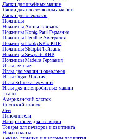
Лапки для швейных машин
Лапки для плоскошовных машин
Лапки для оверлоков
Ножницы
Ножницы Aurora Тайвань
Ножницы Konig-Paul Германия
Ножницы Hemline Австралия
Ножницы Hobby&Pro КНР
Ножницы Sharpist Тайвань
Ножницы Sewparts КНР
Ножницы Madeira Германия
Иглы ручные
Иглы для машин и оверлоков
Иглы Organ Япония
Иглы Schmetz Германия
Иглы для иглопробивных машин
Ткани
Американский хлопок
Японский хлопок
Лен
Наполнители
Набор тканей для пэчворка
Товары для пэчворка и квилтинга
Ножи и маты
Лекало, линейки и шаблоны для шитья