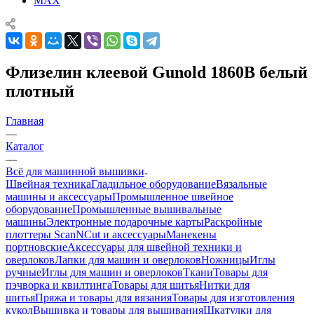
MAX
Флизелин клеевой Gunold 1860B белый
плотный
Главная
—
Каталог
—
Всё для машинной вышивки
Швейная техника
Гладильное оборудование
Вязальные
машины и аксессуары
Промышленное швейное
оборудование
Промышленные вышивальные
машины
Электронные подарочные карты
Раскройные
плоттеры ScanNCut и аксессуары
Манекены
портновские
Аксессуары для швейной техники и
оверлоков
Лапки для машин и оверлоков
Ножницы
Иглы
ручные
Иглы для машин и оверлоков
Ткани
Товары для
пэчворка и квилтинга
Товары для шитья
Нитки для
шитья
Пряжа и товары для вязания
Товары для изготовления
кукол
Вышивка и товары для вышивания
Шкатулки для