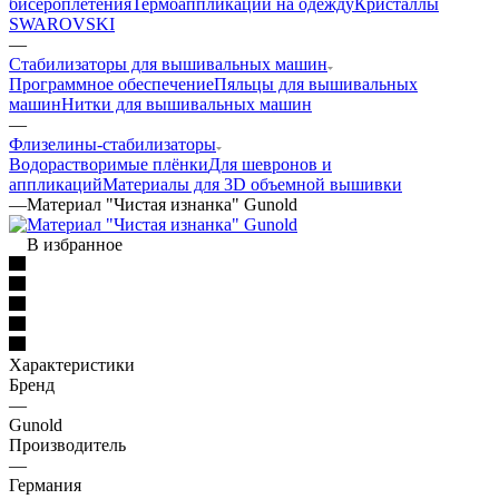
бисероплетения
Термоаппликации на одежду
Кристаллы
SWAROVSKI
—
Стабилизаторы для вышивальных машин
Программное обеспечение
Пяльцы для вышивальных
машин
Нитки для вышивальных машин
—
Флизелины-стабилизаторы
Водорастворимые плёнки
Для шевронов и
аппликаций
Материалы для 3D объемной вышивки
—
Материал "Чистая изнанка" Gunold
В избранное
Характеристики
Бренд
—
Gunold
Производитель
—
Германия