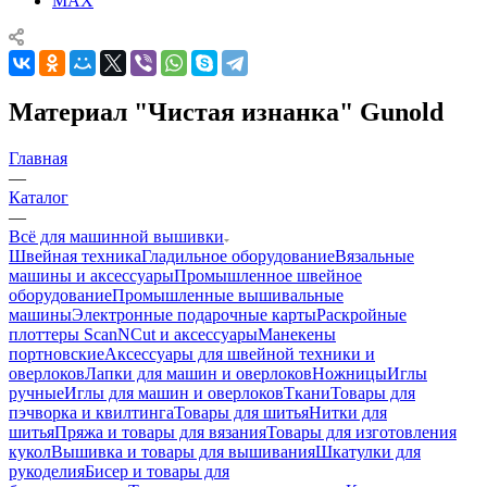
MAX
Материал "Чистая изнанка" Gunold
Главная
—
Каталог
—
Всё для машинной вышивки
Швейная техника
Гладильное оборудование
Вязальные
машины и аксессуары
Промышленное швейное
оборудование
Промышленные вышивальные
машины
Электронные подарочные карты
Раскройные
плоттеры ScanNCut и аксессуары
Манекены
портновские
Аксессуары для швейной техники и
оверлоков
Лапки для машин и оверлоков
Ножницы
Иглы
ручные
Иглы для машин и оверлоков
Ткани
Товары для
пэчворка и квилтинга
Товары для шитья
Нитки для
шитья
Пряжа и товары для вязания
Товары для изготовления
кукол
Вышивка и товары для вышивания
Шкатулки для
рукоделия
Бисер и товары для