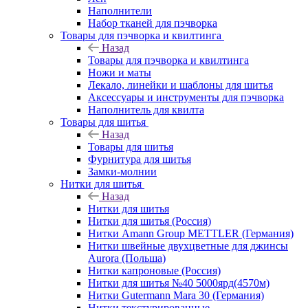
Наполнители
Набор тканей для пэчворка
Товары для пэчворка и квилтинга
Назад
Товары для пэчворка и квилтинга
Ножи и маты
Лекало, линейки и шаблоны для шитья
Аксессуары и инструменты для пэчворка
Наполнитель для квилта
Товары для шитья
Назад
Товары для шитья
Фурнитура для шитья
Замки-молнии
Нитки для шитья
Назад
Нитки для шитья
Нитки для шитья (Россия)
Нитки Amann Group METTLER (Германия)
Нитки швейные двухцветные для джинсы
Aurora (Польша)
Нитки капроновые (Россия)
Нитки для шитья №40 5000ярд(4570м)
Нитки Gutermann Mara 30 (Германия)
Нитки текстурированные