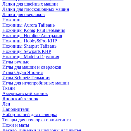
Лапки для швейных машин
Лапки для плоскошовных машин
Лапки для оверлоков
Ножницы
Ножницы Aurora Тайвань
Ножницы Konig-Paul Германия
Ножницы Hemline Австралия
Ножницы Hobby&Pro КНР
Ножницы Sharpist Тайвань
Ножницы Sewparts КНР
Ножницы Madeira Германия
Иглы ручные
Иглы для машин и оверлоков
Иглы Organ Япония
Иглы Schmetz Германия
Иглы для иглопробивных машин
Ткани
Американский хлопок
Японский хлопок
Лен
Наполнители
Набор тканей для пэчворка
Товары для пэчворка и квилтинга
Ножи и маты
Лекало, линейки и шаблоны для шитья