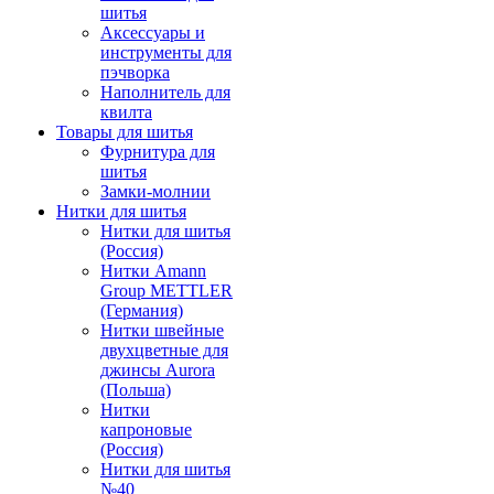
шитья
Аксессуары и
инструменты для
пэчворка
Наполнитель для
квилта
Товары для шитья
Фурнитура для
шитья
Замки-молнии
Нитки для шитья
Нитки для шитья
(Россия)
Нитки Amann
Group METTLER
(Германия)
Нитки швейные
двухцветные для
джинсы Aurora
(Польша)
Нитки
капроновые
(Россия)
Нитки для шитья
№40