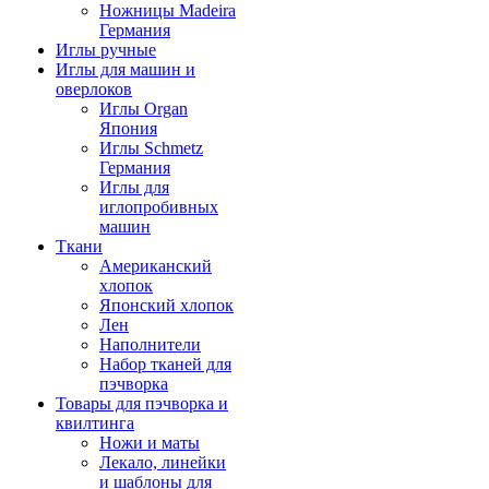
Ножницы Madeira
Германия
Иглы ручные
Иглы для машин и
оверлоков
Иглы Organ
Япония
Иглы Schmetz
Германия
Иглы для
иглопробивных
машин
Ткани
Американский
хлопок
Японский хлопок
Лен
Наполнители
Набор тканей для
пэчворка
Товары для пэчворка и
квилтинга
Ножи и маты
Лекало, линейки
и шаблоны для