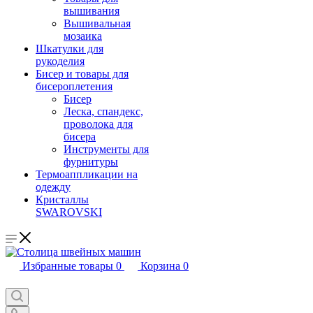
вышивания
Вышивальная
мозаика
Шкатулки для
рукоделия
Бисер и товары для
бисероплетения
Бисер
Леска, спандекс,
проволока для
бисера
Инструменты для
фурнитуры
Термоаппликации на
одежду
Кристаллы
SWAROVSKI
Избранные товары
0
Корзина
0