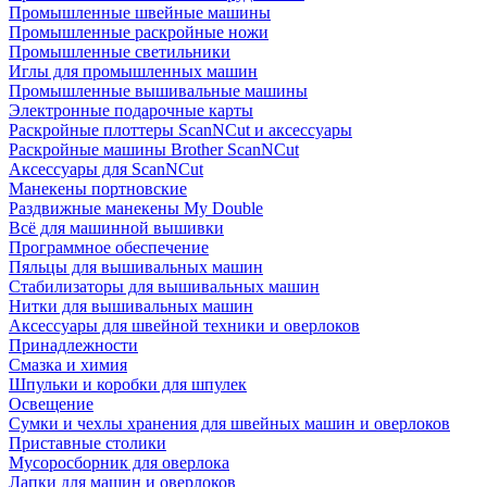
Промышленные швейные машины
Промышленные раскройные ножи
Промышленные светильники
Иглы для промышленных машин
Промышленные вышивальные машины
Электронные подарочные карты
Раскройные плоттеры ScanNCut и аксессуары
Раскройные машины Brother ScanNCut
Аксессуары для ScanNCut
Манекены портновские
Раздвижные манекены My Double
Всё для машинной вышивки
Программное обеспечение
Пяльцы для вышивальных машин
Стабилизаторы для вышивальных машин
Нитки для вышивальных машин
Аксессуары для швейной техники и оверлоков
Принадлежности
Смазка и химия
Шпульки и коробки для шпулек
Освещение
Сумки и чехлы хранения для швейных машин и оверлоков
Приставные столики
Мусоросборник для оверлока
Лапки для машин и оверлоков