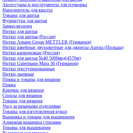
Аксессуары и инструменты для пэчворка
Наполнитель для квилта
Товары для шитья
Фурнитура для шитья
Замки-молнии
Нитки для шитья
Нитки для шитья (Россия)
Нитки Amann Group METTLER (Германия)
Нитки швейные двухцветные для джинсы Aurora (Польша)
Нитки капроновые (Россия)
Нитки для шитья №40 5000ярд(4570м)
Нитки Gutermann Mara 30 (Германия)
Нитки текстурированные
Нитки льняные
Пряжа и товары для вязания
Пряжа
Крючки для вязания
Спицы для вязания
Товары для вязания
Уход за вязаными изделиями
Товары для изготовления кукол
Вышивка и товары для вышивания
Алмазная вышивка стразами
Товары для вышивания
Вышивальная мозаика