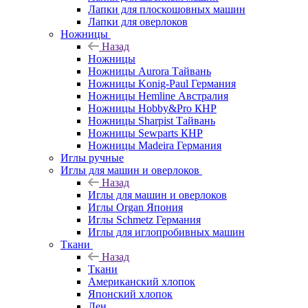
Лапки для плоскошовных машин
Лапки для оверлоков
Ножницы
Назад
Ножницы
Ножницы Aurora Тайвань
Ножницы Konig-Paul Германия
Ножницы Hemline Австралия
Ножницы Hobby&Pro КНР
Ножницы Sharpist Тайвань
Ножницы Sewparts КНР
Ножницы Madeira Германия
Иглы ручные
Иглы для машин и оверлоков
Назад
Иглы для машин и оверлоков
Иглы Organ Япония
Иглы Schmetz Германия
Иглы для иглопробивных машин
Ткани
Назад
Ткани
Американский хлопок
Японский хлопок
Лен