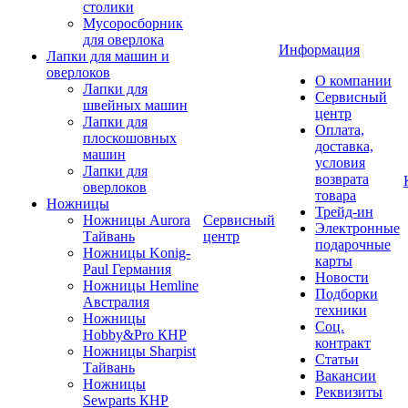
столики
Мусоросборник
для оверлока
Информация
Лапки для машин и
оверлоков
О компании
Лапки для
Сервисный
швейных машин
центр
Лапки для
Оплата,
плоскошовных
доставка,
машин
условия
Лапки для
возврата
оверлоков
товара
Ножницы
Трейд-ин
Ножницы Aurora
Сервисный
Электронные
Тайвань
центр
подарочные
Ножницы Konig-
карты
Paul Германия
Новости
Ножницы Hemline
Подборки
Австралия
техники
Ножницы
Соц.
Hobby&Pro КНР
контракт
Ножницы Sharpist
Статьи
Тайвань
Вакансии
Ножницы
Реквизиты
Sewparts КНР