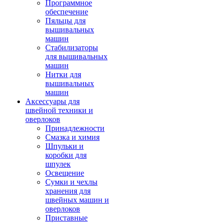
Программное
обеспечение
Пяльцы для
вышивальных
машин
Стабилизаторы
для вышивальных
машин
Нитки для
вышивальных
машин
Аксессуары для
швейной техники и
оверлоков
Принадлежности
Смазка и химия
Шпульки и
коробки для
шпулек
Освещение
Сумки и чехлы
хранения для
швейных машин и
оверлоков
Приставные