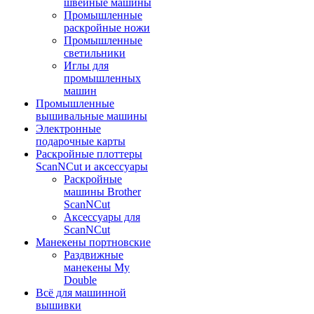
швейные машины
Промышленные
раскройные ножи
Промышленные
светильники
Иглы для
промышленных
машин
Промышленные
вышивальные машины
Электронные
подарочные карты
Раскройные плоттеры
ScanNCut и аксессуары
Раскройные
машины Brother
ScanNCut
Аксессуары для
ScanNCut
Манекены портновские
Раздвижные
манекены My
Double
Всё для машинной
вышивки