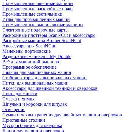
Промышленные швейные машины
Промышленные раскройные ножи
Промышленные светильники
Иглы для промышленных машин
Промышленные вышивальные машины
Электронные подарочные карты
Раскройные плоттеры ScanNCut и аксессуары
Раскройные машины Brother ScanNCut
Аксессуары для ScanNCut
Манекены портновские
Раздвижные манекены My Double
Всё для машинной вышивки
Программное обеспечение
Пяльцы для вышивальных машин
Стабилизаторы для вышивальных машин
Нитки для вышивальных машин
Аксессуары для швейной техники и оверлоков
Принадлежности
Смазка и химия
Шпульки и коробки для шпулек
Освещение
Сумки и чехлы хранения для швейных машин и оверлоков
Приставные столики
Мусоросборник для оверлока
Лапки для машин и оверлоков