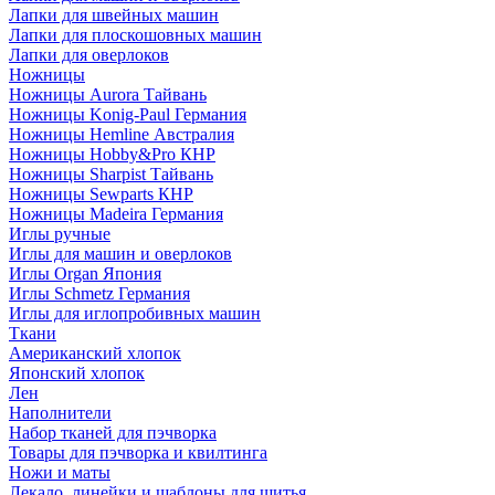
Лапки для швейных машин
Лапки для плоскошовных машин
Лапки для оверлоков
Ножницы
Ножницы Aurora Тайвань
Ножницы Konig-Paul Германия
Ножницы Hemline Австралия
Ножницы Hobby&Pro КНР
Ножницы Sharpist Тайвань
Ножницы Sewparts КНР
Ножницы Madeira Германия
Иглы ручные
Иглы для машин и оверлоков
Иглы Organ Япония
Иглы Schmetz Германия
Иглы для иглопробивных машин
Ткани
Американский хлопок
Японский хлопок
Лен
Наполнители
Набор тканей для пэчворка
Товары для пэчворка и квилтинга
Ножи и маты
Лекало, линейки и шаблоны для шитья