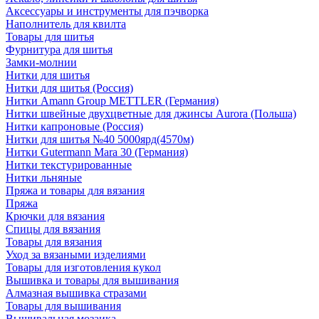
Аксессуары и инструменты для пэчворка
Наполнитель для квилта
Товары для шитья
Фурнитура для шитья
Замки-молнии
Нитки для шитья
Нитки для шитья (Россия)
Нитки Amann Group METTLER (Германия)
Нитки швейные двухцветные для джинсы Aurora (Польша)
Нитки капроновые (Россия)
Нитки для шитья №40 5000ярд(4570м)
Нитки Gutermann Mara 30 (Германия)
Нитки текстурированные
Нитки льняные
Пряжа и товары для вязания
Пряжа
Крючки для вязания
Спицы для вязания
Товары для вязания
Уход за вязаными изделиями
Товары для изготовления кукол
Вышивка и товары для вышивания
Алмазная вышивка стразами
Товары для вышивания
Вышивальная мозаика