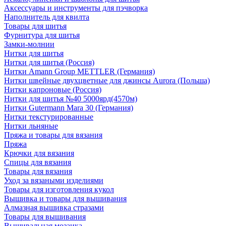
Аксессуары и инструменты для пэчворка
Наполнитель для квилта
Товары для шитья
Фурнитура для шитья
Замки-молнии
Нитки для шитья
Нитки для шитья (Россия)
Нитки Amann Group METTLER (Германия)
Нитки швейные двухцветные для джинсы Aurora (Польша)
Нитки капроновые (Россия)
Нитки для шитья №40 5000ярд(4570м)
Нитки Gutermann Mara 30 (Германия)
Нитки текстурированные
Нитки льняные
Пряжа и товары для вязания
Пряжа
Крючки для вязания
Спицы для вязания
Товары для вязания
Уход за вязаными изделиями
Товары для изготовления кукол
Вышивка и товары для вышивания
Алмазная вышивка стразами
Товары для вышивания
Вышивальная мозаика