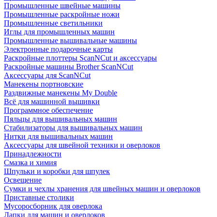
Промышленные швейные машины
Промышленные раскройные ножи
Промышленные светильники
Иглы для промышленных машин
Промышленные вышивальные машины
Электронные подарочные карты
Раскройные плоттеры ScanNCut и аксессуары
Раскройные машины Brother ScanNCut
Аксессуары для ScanNCut
Манекены портновские
Раздвижные манекены My Double
Всё для машинной вышивки
Программное обеспечение
Пяльцы для вышивальных машин
Стабилизаторы для вышивальных машин
Нитки для вышивальных машин
Аксессуары для швейной техники и оверлоков
Принадлежности
Смазка и химия
Шпульки и коробки для шпулек
Освещение
Сумки и чехлы хранения для швейных машин и оверлоков
Приставные столики
Мусоросборник для оверлока
Лапки для машин и оверлоков