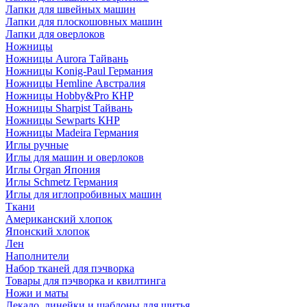
Лапки для швейных машин
Лапки для плоскошовных машин
Лапки для оверлоков
Ножницы
Ножницы Aurora Тайвань
Ножницы Konig-Paul Германия
Ножницы Hemline Австралия
Ножницы Hobby&Pro КНР
Ножницы Sharpist Тайвань
Ножницы Sewparts КНР
Ножницы Madeira Германия
Иглы ручные
Иглы для машин и оверлоков
Иглы Organ Япония
Иглы Schmetz Германия
Иглы для иглопробивных машин
Ткани
Американский хлопок
Японский хлопок
Лен
Наполнители
Набор тканей для пэчворка
Товары для пэчворка и квилтинга
Ножи и маты
Лекало, линейки и шаблоны для шитья