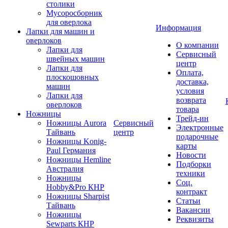
столики
Мусоросборник
для оверлока
Информация
Лапки для машин и
оверлоков
О компании
Лапки для
Сервисный
швейных машин
центр
Лапки для
Оплата,
плоскошовных
доставка,
машин
условия
Лапки для
возврата
оверлоков
товара
Ножницы
Трейд-ин
Ножницы Aurora
Сервисный
Электронные
Тайвань
центр
подарочные
Ножницы Konig-
карты
Paul Германия
Новости
Ножницы Hemline
Подборки
Австралия
техники
Ножницы
Соц.
Hobby&Pro КНР
контракт
Ножницы Sharpist
Статьи
Тайвань
Вакансии
Ножницы
Реквизиты
Sewparts КНР