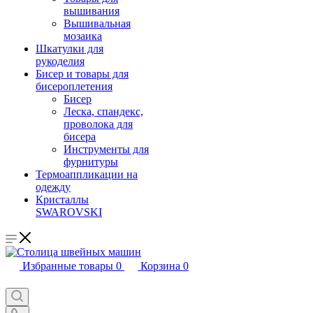
вышивания
Вышивальная
мозаика
Шкатулки для
рукоделия
Бисер и товары для
бисероплетения
Бисер
Леска, спандекс,
проволока для
бисера
Инструменты для
фурнитуры
Термоаппликации на
одежду
Кристаллы
SWAROVSKI
Избранные товары
0
Корзина
0