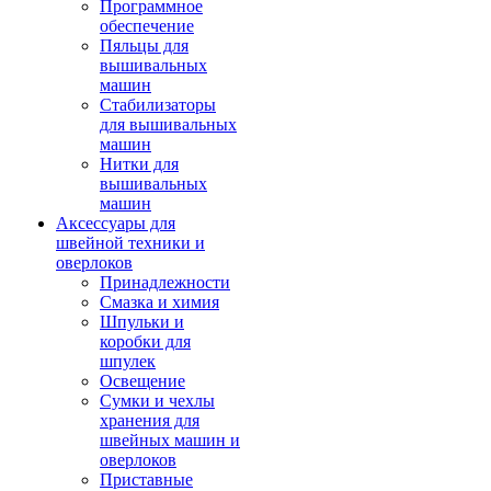
Программное
обеспечение
Пяльцы для
вышивальных
машин
Стабилизаторы
для вышивальных
машин
Нитки для
вышивальных
машин
Аксессуары для
швейной техники и
оверлоков
Принадлежности
Смазка и химия
Шпульки и
коробки для
шпулек
Освещение
Сумки и чехлы
хранения для
швейных машин и
оверлоков
Приставные