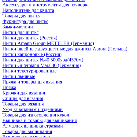
Аксессуары и инструменты для пэчворка
Наполнитель для квилта
Товары для шитья
Фурнитура для шитья
Замки-молнии
Нитки для шитья
Нитки для шитья (Россия)
Нитки Amann Group METTLER (Германия)
Нитки швейные двухцветные для джинсы Aurora (Польша)
Нитки капроновые (Россия)
Нитки для шитья №40 5000ярд(4570м)
Нитки Gutermann Mara 30 (Германия)
Нитки текстурированные
Нитки льняные
Пряжа и товары для вязания
Пряжа
Крючки для вязания
Спицы для вязания
Товары для вязания
Уход за вязаными изделиями
Товары для изготовления кукол
Вышивка и товары для вышивания
Алмазная вышивка стразами
Товары для вышивания
Вышивальная мозаика