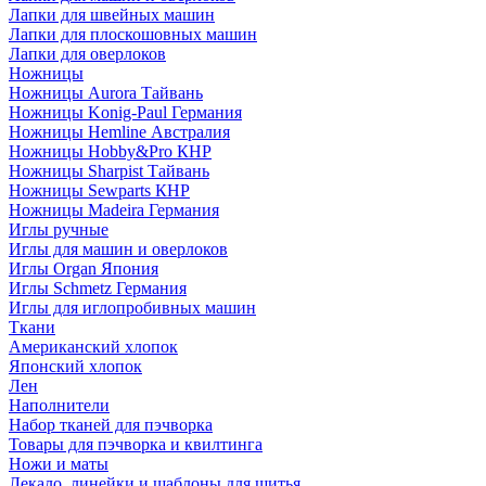
Лапки для швейных машин
Лапки для плоскошовных машин
Лапки для оверлоков
Ножницы
Ножницы Aurora Тайвань
Ножницы Konig-Paul Германия
Ножницы Hemline Австралия
Ножницы Hobby&Pro КНР
Ножницы Sharpist Тайвань
Ножницы Sewparts КНР
Ножницы Madeira Германия
Иглы ручные
Иглы для машин и оверлоков
Иглы Organ Япония
Иглы Schmetz Германия
Иглы для иглопробивных машин
Ткани
Американский хлопок
Японский хлопок
Лен
Наполнители
Набор тканей для пэчворка
Товары для пэчворка и квилтинга
Ножи и маты
Лекало, линейки и шаблоны для шитья