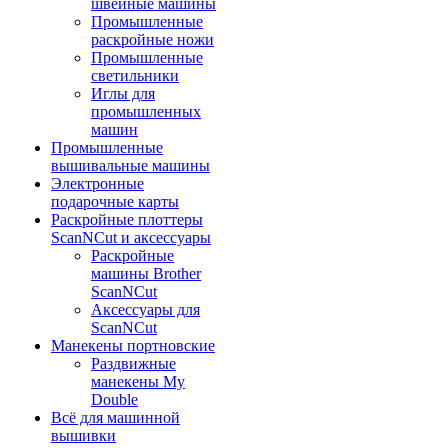
швейные машины
Промышленные
раскройные ножи
Промышленные
светильники
Иглы для
промышленных
машин
Промышленные
вышивальные машины
Электронные
подарочные карты
Раскройные плоттеры
ScanNCut и аксессуары
Раскройные
машины Brother
ScanNCut
Аксессуары для
ScanNCut
Манекены портновские
Раздвижные
манекены My
Double
Всё для машинной
вышивки