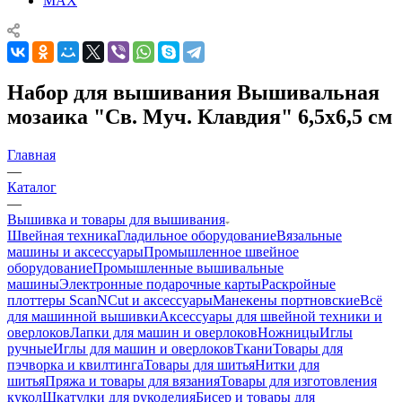
MAX
Набор для вышивания Вышивальная
мозаика "Св. Муч. Клавдия" 6,5х6,5 см
Главная
—
Каталог
—
Вышивка и товары для вышивания
Швейная техника
Гладильное оборудование
Вязальные
машины и аксессуары
Промышленное швейное
оборудование
Промышленные вышивальные
машины
Электронные подарочные карты
Раскройные
плоттеры ScanNCut и аксессуары
Манекены портновские
Всё
для машинной вышивки
Аксессуары для швейной техники и
оверлоков
Лапки для машин и оверлоков
Ножницы
Иглы
ручные
Иглы для машин и оверлоков
Ткани
Товары для
пэчворка и квилтинга
Товары для шитья
Нитки для
шитья
Пряжа и товары для вязания
Товары для изготовления
кукол
Шкатулки для рукоделия
Бисер и товары для