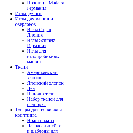
Ножницы Madeira
Германия
Иглы ручные
Иглы для машин и
оверлоков
Иглы Organ
Япония
Иглы Schmetz
Германия
Иглы для
иглопробивных
машин
Ткани
Американский
хлопок
Японский хлопок
Лен
Наполнители
Набор тканей для
пэчворка
Товары для пэчворка и
квилтинга
Ножи и маты
Лекало, линейки
и шаблоны для