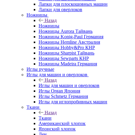
Лапки для плоскошовных машин
Лапки для оверлоков
Ножницы
Назад
Ножницы
Ножницы Aurora Тайвань
Ножницы Konig-Paul Германия
Ножницы Hemline Австралия
Ножницы Hobby&Pro КНР
Ножницы Sharpist Тайвань
Ножницы Sewparts КНР
Ножницы Madeira Германия
Иглы ручные
Иглы для машин и оверлоков
Назад
Иглы для машин и оверлоков
Иглы Organ Япония
Иглы Schmetz Германия
Иглы для иглопробивных машин
Ткани
Назад
Ткани
Американский хлопок
Японский хлопок
Лен