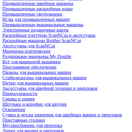
Промышленные швейные машины
Промышленные раскройные ножи
Промышленные светильники
Иглы для промышленных машин
Промышленные вышивальные машины
Электронные подарочные карты
Раскройные плоттеры ScanNCut и аксессуары
Раскройные машины Brother ScanNCut
Аксессуары для ScanNCut
Манекены портновские
Раздвижные манекены My Double
Всё для машинной вышивки
Программное обеспечение
Пяльцы для вышивальных машин
Стабилизаторы для вышивальных машин
Нитки для вышивальных машин
Аксессуары для швейной техники и оверлоков
Принадлежности
Смазка и химия
Шпульки и коробки для шпулек
Освещение
Сумки и чехлы хранения для швейных машин и оверлоков
Приставные столики
Мусоросборник для оверлока
Лапки для машин и оверлоков