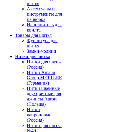
шитья
Аксессуары и
инструменты для
пэчворка
Наполнитель для
квилта
Товары для шитья
Фурнитура для
шитья
Замки-молнии
Нитки для шитья
Нитки для шитья
(Россия)
Нитки Amann
Group METTLER
(Германия)
Нитки швейные
двухцветные для
джинсы Aurora
(Польша)
Нитки
капроновые
(Россия)
Нитки для шитья
№40