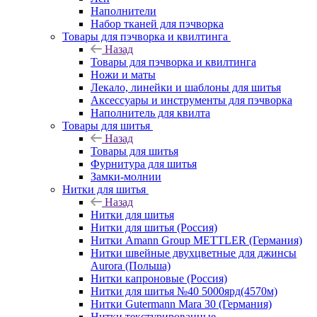
Наполнители
Набор тканей для пэчворка
Товары для пэчворка и квилтинга
Назад
Товары для пэчворка и квилтинга
Ножи и маты
Лекало, линейки и шаблоны для шитья
Аксессуары и инструменты для пэчворка
Наполнитель для квилта
Товары для шитья
Назад
Товары для шитья
Фурнитура для шитья
Замки-молнии
Нитки для шитья
Назад
Нитки для шитья
Нитки для шитья (Россия)
Нитки Amann Group METTLER (Германия)
Нитки швейные двухцветные для джинсы
Aurora (Польша)
Нитки капроновые (Россия)
Нитки для шитья №40 5000ярд(4570м)
Нитки Gutermann Mara 30 (Германия)
Нитки текстурированные