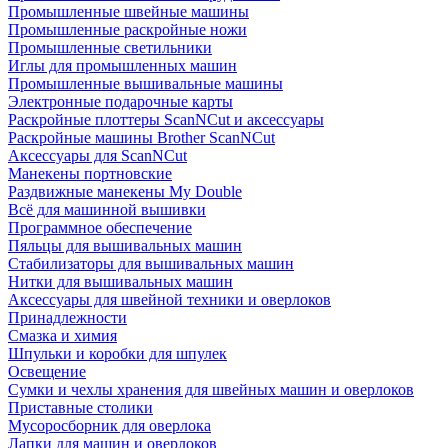
Промышленные швейные машины
Промышленные раскройные ножи
Промышленные светильники
Иглы для промышленных машин
Промышленные вышивальные машины
Электронные подарочные карты
Раскройные плоттеры ScanNCut и аксессуары
Раскройные машины Brother ScanNCut
Аксессуары для ScanNCut
Манекены портновские
Раздвижные манекены My Double
Всё для машинной вышивки
Программное обеспечение
Пяльцы для вышивальных машин
Стабилизаторы для вышивальных машин
Нитки для вышивальных машин
Аксессуары для швейной техники и оверлоков
Принадлежности
Смазка и химия
Шпульки и коробки для шпулек
Освещение
Сумки и чехлы хранения для швейных машин и оверлоков
Приставные столики
Мусоросборник для оверлока
Лапки для машин и оверлоков