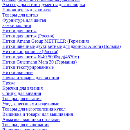
Аксессуары и инструменты для пэчворка
Наполнитель для квилта
Товары для шитья
Фурнитура для шитья
Замки-молнии
Нитки для шитья
Нитки для шитья (Россия)
Нитки Amann Group METTLER (Германия)
Нитки швейные двухцветные для джинсы Aurora (Польша)
Нитки капроновые (Россия)
Нитки для шитья №40 5000ярд(4570м)
Нитки Gutermann Mara 30 (Германия)
Нитки текстурированные
Нитки льняные
Пряжа и товары для вязания
Пряжа
Крючки для вязания
Спицы для вязания
Товары для вязания
Уход за вязаными изделиями
Товары для изготовления кукол
Вышивка и товары для вышивания
Алмазная вышивка стразами
Товары для вышивания
Вышивальная мозаика