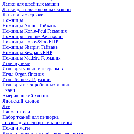
Лапки для швейных машин
Лапки для плоскошовных машин
Лапки для оверлоков
Ножницы
Ножницы Aurora Тайвань
Ножницы Konig-Paul Германия
Ножницы Hemline Австралия
Ножницы Hobby&Pro КНР
Ножницы Sharpist Тайвань
Ножницы Sewparts КНР
Ножницы Madeira Германия
Иглы ручные
Иглы для машин и оверлоков
Иглы Organ Япония
Иглы Schmetz Германия
Иглы для иглопробивных машин
Ткани
Американский хлопок
Японский хлопок
Лен
Наполнители
Набор тканей для пэчворка
Товары для пэчворка и квилтинга
Ножи и маты
Лекало, линейки и шаблоны для шитья