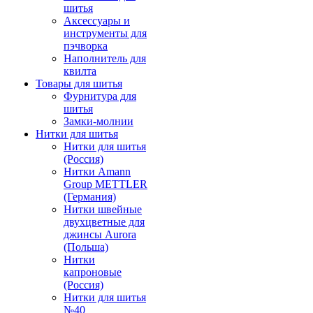
шитья
Аксессуары и
инструменты для
пэчворка
Наполнитель для
квилта
Товары для шитья
Фурнитура для
шитья
Замки-молнии
Нитки для шитья
Нитки для шитья
(Россия)
Нитки Amann
Group METTLER
(Германия)
Нитки швейные
двухцветные для
джинсы Aurora
(Польша)
Нитки
капроновые
(Россия)
Нитки для шитья
№40