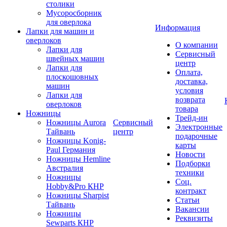
столики
Мусоросборник
для оверлока
Информация
Лапки для машин и
оверлоков
О компании
Лапки для
Сервисный
швейных машин
центр
Лапки для
Оплата,
плоскошовных
доставка,
машин
условия
Лапки для
возврата
оверлоков
товара
Ножницы
Трейд-ин
Ножницы Aurora
Сервисный
Электронные
Тайвань
центр
подарочные
Ножницы Konig-
карты
Paul Германия
Новости
Ножницы Hemline
Подборки
Австралия
техники
Ножницы
Соц.
Hobby&Pro КНР
контракт
Ножницы Sharpist
Статьи
Тайвань
Вакансии
Ножницы
Реквизиты
Sewparts КНР