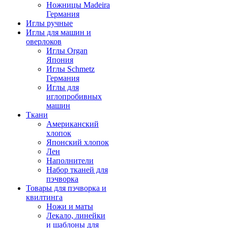
Ножницы Madeira
Германия
Иглы ручные
Иглы для машин и
оверлоков
Иглы Organ
Япония
Иглы Schmetz
Германия
Иглы для
иглопробивных
машин
Ткани
Американский
хлопок
Японский хлопок
Лен
Наполнители
Набор тканей для
пэчворка
Товары для пэчворка и
квилтинга
Ножи и маты
Лекало, линейки
и шаблоны для