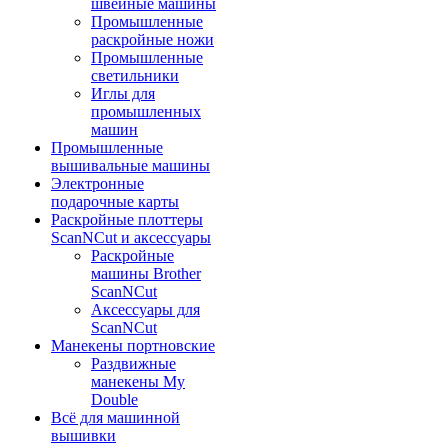
швейные машины
Промышленные
раскройные ножи
Промышленные
светильники
Иглы для
промышленных
машин
Промышленные
вышивальные машины
Электронные
подарочные карты
Раскройные плоттеры
ScanNCut и аксессуары
Раскройные
машины Brother
ScanNCut
Аксессуары для
ScanNCut
Манекены портновские
Раздвижные
манекены My
Double
Всё для машинной
вышивки