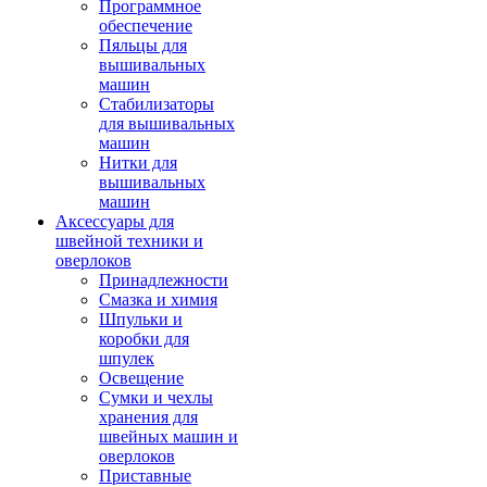
Программное
обеспечение
Пяльцы для
вышивальных
машин
Стабилизаторы
для вышивальных
машин
Нитки для
вышивальных
машин
Аксессуары для
швейной техники и
оверлоков
Принадлежности
Смазка и химия
Шпульки и
коробки для
шпулек
Освещение
Сумки и чехлы
хранения для
швейных машин и
оверлоков
Приставные