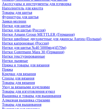
Аксессуары и инструменты для пэчворка
Наполнитель для квилта
Товары для шитья
Фурнитура для шитья
Замки-молнии
Нитки для шитья
Нитки для шитья (Россия)
Нитки Amann Group METTLER (Германия)
Нитки швейные двухцветные для джинсы Aurora (Польша)
Нитки капроновые (Россия)
Нитки для шитья №40 5000ярд(4570м)
Нитки Gutermann Mara 30 (Германия)
Нитки текстурированные
Нитки льняные
Пряжа и товары для вязания
Пряжа
Крючки для вязания
Спицы для вязания
Товары для вязания
Уход за вязаными изделиями
Товары для изготовления кукол
Вышивка и товары для вышивания
Алмазная вышивка стразами
Товары для вышивания
Вышивальная мозаика