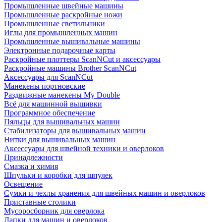
Промышленные швейные машины
Промышленные раскройные ножи
Промышленные светильники
Иглы для промышленных машин
Промышленные вышивальные машины
Электронные подарочные карты
Раскройные плоттеры ScanNCut и аксессуары
Раскройные машины Brother ScanNCut
Аксессуары для ScanNCut
Манекены портновские
Раздвижные манекены My Double
Всё для машинной вышивки
Программное обеспечение
Пяльцы для вышивальных машин
Стабилизаторы для вышивальных машин
Нитки для вышивальных машин
Аксессуары для швейной техники и оверлоков
Принадлежности
Смазка и химия
Шпульки и коробки для шпулек
Освещение
Сумки и чехлы хранения для швейных машин и оверлоков
Приставные столики
Мусоросборник для оверлока
Лапки для машин и оверлоков