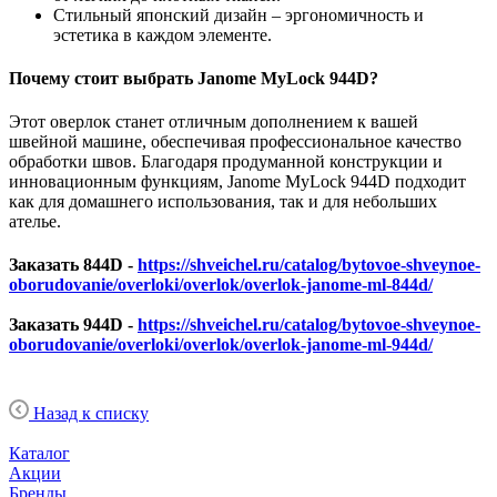
Стильный японский дизайн – эргономичность и
эстетика в каждом элементе.
Почему стоит выбрать Janome MyLock 944D?
Этот оверлок станет отличным дополнением к вашей
швейной машине, обеспечивая профессиональное качество
обработки швов. Благодаря продуманной конструкции и
инновационным функциям, Janome MyLock 944D подходит
как для домашнего использования, так и для небольших
ателье.
Заказать 844D -
https://shveichel.ru/catalog/bytovoe-shveynoe-
oborudovanie/overloki/overlok/overlok-janome-ml-844d/
Заказать 944D -
https://shveichel.ru/catalog/bytovoe-shveynoe-
oborudovanie/overloki/overlok/overlok-janome-ml-944d/
Назад к списку
Каталог
Акции
Бренды