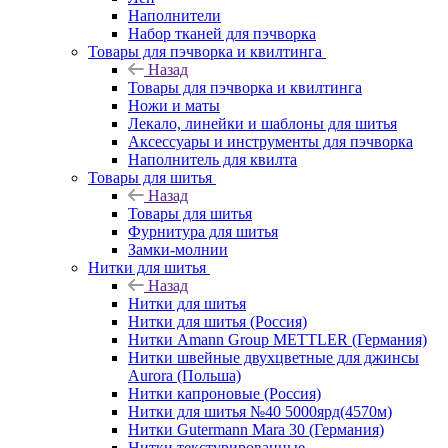
Наполнители
Набор тканей для пэчворка
Товары для пэчворка и квилтинга
Назад
Товары для пэчворка и квилтинга
Ножи и маты
Лекало, линейки и шаблоны для шитья
Аксессуары и инструменты для пэчворка
Наполнитель для квилта
Товары для шитья
Назад
Товары для шитья
Фурнитура для шитья
Замки-молнии
Нитки для шитья
Назад
Нитки для шитья
Нитки для шитья (Россия)
Нитки Amann Group METTLER (Германия)
Нитки швейные двухцветные для джинсы
Aurora (Польша)
Нитки капроновые (Россия)
Нитки для шитья №40 5000ярд(4570м)
Нитки Gutermann Mara 30 (Германия)
Нитки текстурированные