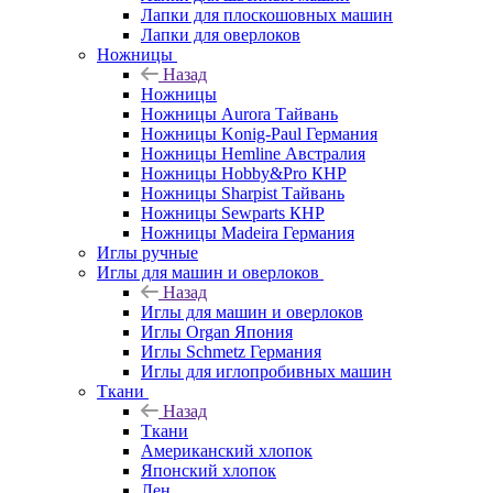
Лапки для плоскошовных машин
Лапки для оверлоков
Ножницы
Назад
Ножницы
Ножницы Aurora Тайвань
Ножницы Konig-Paul Германия
Ножницы Hemline Австралия
Ножницы Hobby&Pro КНР
Ножницы Sharpist Тайвань
Ножницы Sewparts КНР
Ножницы Madeira Германия
Иглы ручные
Иглы для машин и оверлоков
Назад
Иглы для машин и оверлоков
Иглы Organ Япония
Иглы Schmetz Германия
Иглы для иглопробивных машин
Ткани
Назад
Ткани
Американский хлопок
Японский хлопок
Лен