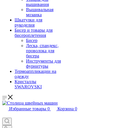
вышивания
Вышивальная
мозаика
Шкатулки для
рукоделия
Бисер и товары для
бисероплетения
Бисер
Леска, спандекс,
проволока для
бисера
Инструменты для
фурнитуры
Термоаппликации на
одежду
Кристаллы
SWAROVSKI
Избранные товары
0
Корзина
0