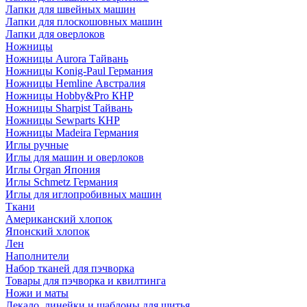
Лапки для швейных машин
Лапки для плоскошовных машин
Лапки для оверлоков
Ножницы
Ножницы Aurora Тайвань
Ножницы Konig-Paul Германия
Ножницы Hemline Австралия
Ножницы Hobby&Pro КНР
Ножницы Sharpist Тайвань
Ножницы Sewparts КНР
Ножницы Madeira Германия
Иглы ручные
Иглы для машин и оверлоков
Иглы Organ Япония
Иглы Schmetz Германия
Иглы для иглопробивных машин
Ткани
Американский хлопок
Японский хлопок
Лен
Наполнители
Набор тканей для пэчворка
Товары для пэчворка и квилтинга
Ножи и маты
Лекало, линейки и шаблоны для шитья