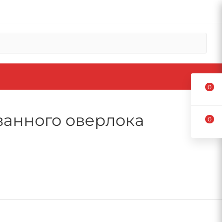
0
ованного оверлока
0