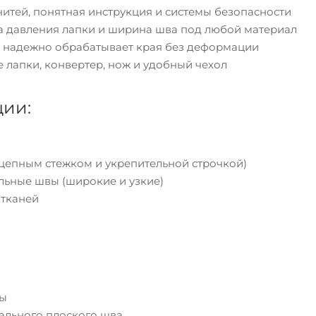
 нитей, понятная инструкция и системы безопасности
вка давления лапки и ширина шва под любой материал
 – надежно обрабатывает края без деформации
 лапки, конвертер, нож и удобный чехол
ции:
 цепным стежком и укрепительной строчкой)
льные швы (широкие и узкие)
 тканей
мы
ального плоского шва