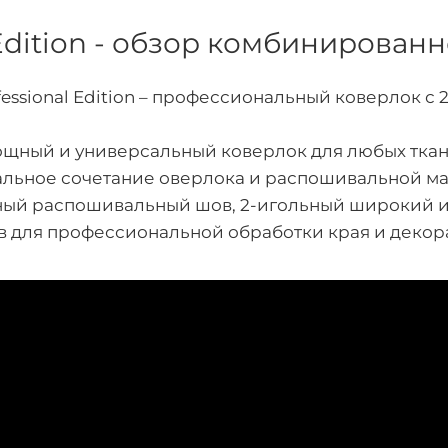
l Edition - обзор комбинирован
ofessional Edition – профессиональный коверлок с 
щный и универсальный коверлок для любых тка
 идеальное сочетание оверлока и распошивальной 
ьный распошивальный шов, 2-игольный широкий и
в для профессиональной обработки края и декор