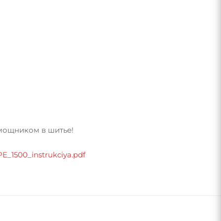
омощником в шитье!
PE_1500_instrukciya.pdf