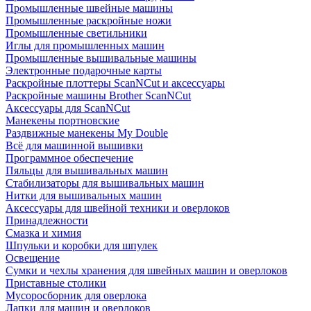
Промышленные швейные машины
Промышленные раскройные ножи
Промышленные светильники
Иглы для промышленных машин
Промышленные вышивальные машины
Электронные подарочные карты
Раскройные плоттеры ScanNCut и аксессуары
Раскройные машины Brother ScanNCut
Аксессуары для ScanNCut
Манекены портновские
Раздвижные манекены My Double
Всё для машинной вышивки
Программное обеспечение
Пяльцы для вышивальных машин
Стабилизаторы для вышивальных машин
Нитки для вышивальных машин
Аксессуары для швейной техники и оверлоков
Принадлежности
Смазка и химия
Шпульки и коробки для шпулек
Освещение
Сумки и чехлы хранения для швейных машин и оверлоков
Приставные столики
Мусоросборник для оверлока
Лапки для машин и оверлоков