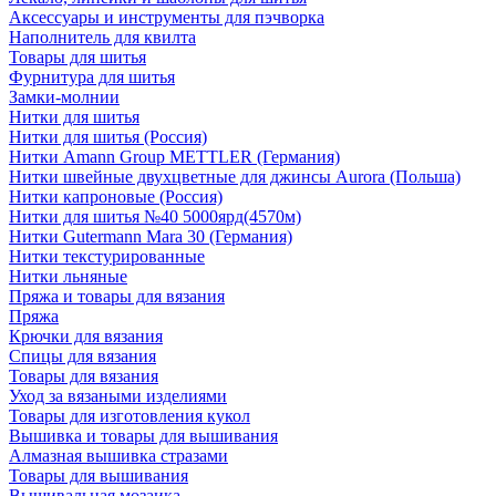
Аксессуары и инструменты для пэчворка
Наполнитель для квилта
Товары для шитья
Фурнитура для шитья
Замки-молнии
Нитки для шитья
Нитки для шитья (Россия)
Нитки Amann Group METTLER (Германия)
Нитки швейные двухцветные для джинсы Aurora (Польша)
Нитки капроновые (Россия)
Нитки для шитья №40 5000ярд(4570м)
Нитки Gutermann Mara 30 (Германия)
Нитки текстурированные
Нитки льняные
Пряжа и товары для вязания
Пряжа
Крючки для вязания
Спицы для вязания
Товары для вязания
Уход за вязаными изделиями
Товары для изготовления кукол
Вышивка и товары для вышивания
Алмазная вышивка стразами
Товары для вышивания
Вышивальная мозаика