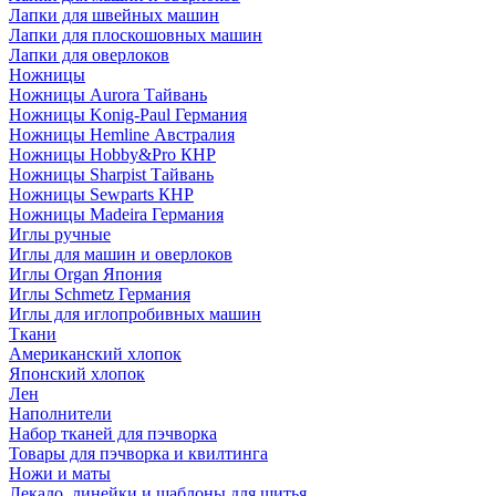
Лапки для швейных машин
Лапки для плоскошовных машин
Лапки для оверлоков
Ножницы
Ножницы Aurora Тайвань
Ножницы Konig-Paul Германия
Ножницы Hemline Австралия
Ножницы Hobby&Pro КНР
Ножницы Sharpist Тайвань
Ножницы Sewparts КНР
Ножницы Madeira Германия
Иглы ручные
Иглы для машин и оверлоков
Иглы Organ Япония
Иглы Schmetz Германия
Иглы для иглопробивных машин
Ткани
Американский хлопок
Японский хлопок
Лен
Наполнители
Набор тканей для пэчворка
Товары для пэчворка и квилтинга
Ножи и маты
Лекало, линейки и шаблоны для шитья