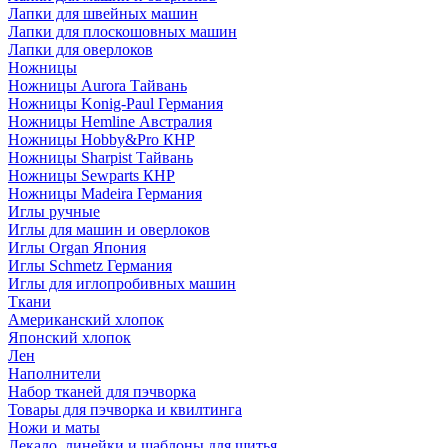
Лапки для швейных машин
Лапки для плоскошовных машин
Лапки для оверлоков
Ножницы
Ножницы Aurora Тайвань
Ножницы Konig-Paul Германия
Ножницы Hemline Австралия
Ножницы Hobby&Pro КНР
Ножницы Sharpist Тайвань
Ножницы Sewparts КНР
Ножницы Madeira Германия
Иглы ручные
Иглы для машин и оверлоков
Иглы Organ Япония
Иглы Schmetz Германия
Иглы для иглопробивных машин
Ткани
Американский хлопок
Японский хлопок
Лен
Наполнители
Набор тканей для пэчворка
Товары для пэчворка и квилтинга
Ножи и маты
Лекало, линейки и шаблоны для шитья