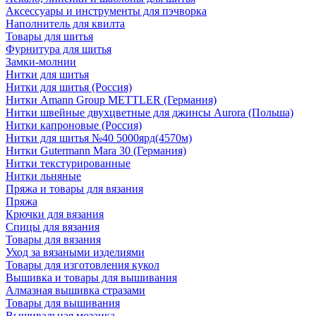
Аксессуары и инструменты для пэчворка
Наполнитель для квилта
Товары для шитья
Фурнитура для шитья
Замки-молнии
Нитки для шитья
Нитки для шитья (Россия)
Нитки Amann Group METTLER (Германия)
Нитки швейные двухцветные для джинсы Aurora (Польша)
Нитки капроновые (Россия)
Нитки для шитья №40 5000ярд(4570м)
Нитки Gutermann Mara 30 (Германия)
Нитки текстурированные
Нитки льняные
Пряжа и товары для вязания
Пряжа
Крючки для вязания
Спицы для вязания
Товары для вязания
Уход за вязаными изделиями
Товары для изготовления кукол
Вышивка и товары для вышивания
Алмазная вышивка стразами
Товары для вышивания
Вышивальная мозаика