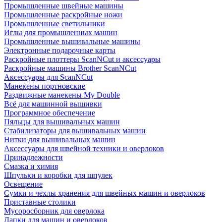
Промышленные швейные машины
Промышленные раскройные ножи
Промышленные светильники
Иглы для промышленных машин
Промышленные вышивальные машины
Электронные подарочные карты
Раскройные плоттеры ScanNCut и аксессуары
Раскройные машины Brother ScanNCut
Аксессуары для ScanNCut
Манекены портновские
Раздвижные манекены My Double
Всё для машинной вышивки
Программное обеспечение
Пяльцы для вышивальных машин
Стабилизаторы для вышивальных машин
Нитки для вышивальных машин
Аксессуары для швейной техники и оверлоков
Принадлежности
Смазка и химия
Шпульки и коробки для шпулек
Освещение
Сумки и чехлы хранения для швейных машин и оверлоков
Приставные столики
Мусоросборник для оверлока
Лапки для машин и оверлоков