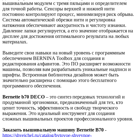
вышивальным модулем с тремя пяльцами и определителем
для точной работы. Сенсоры верхней и нижней нити
постоянно контролируют процесс, минимизируя риск обрыва.
Система автоматической обрезки нити и регулировка
натяжения обеспечивают аккуратность и чистоту изнанки.
Давление лапки регулируется, а его значение отображается на
дисплее для достижения оптимального результата на любых
материалах.
Выведите свои навыки на новый уровень с программным
обеспечением BERNINA Toolbox для создания и
редактирования алфавитов. Это ПО расширяет возможности
машины, позволяя вам разрабатывать уникальные надписи и
шрифты. Встроенная библиотека дизайнов может быть
значительно расширена с помощью этого бесплатного
программного обеспечения.
Bernette b70 DECO
– это синтез передовых технологий и
продуманной эргономики, предназначенный для тех, кто
ценит точность, эффективность и свободу творческого
выражения. Это идеальный инструмент для создания
сложных вышивальных проектов профессионального уровня.
Заказать вышивальную машину Bernette B70
-
https://shveichel.ru/catalog/bytovoe-shveynoe-