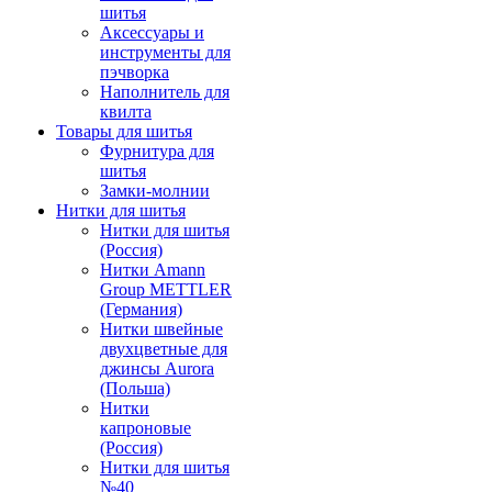
шитья
Аксессуары и
инструменты для
пэчворка
Наполнитель для
квилта
Товары для шитья
Фурнитура для
шитья
Замки-молнии
Нитки для шитья
Нитки для шитья
(Россия)
Нитки Amann
Group METTLER
(Германия)
Нитки швейные
двухцветные для
джинсы Aurora
(Польша)
Нитки
капроновые
(Россия)
Нитки для шитья
№40