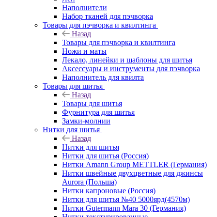
Наполнители
Набор тканей для пэчворка
Товары для пэчворка и квилтинга
Назад
Товары для пэчворка и квилтинга
Ножи и маты
Лекало, линейки и шаблоны для шитья
Аксессуары и инструменты для пэчворка
Наполнитель для квилта
Товары для шитья
Назад
Товары для шитья
Фурнитура для шитья
Замки-молнии
Нитки для шитья
Назад
Нитки для шитья
Нитки для шитья (Россия)
Нитки Amann Group METTLER (Германия)
Нитки швейные двухцветные для джинсы
Aurora (Польша)
Нитки капроновые (Россия)
Нитки для шитья №40 5000ярд(4570м)
Нитки Gutermann Mara 30 (Германия)
Нитки текстурированные