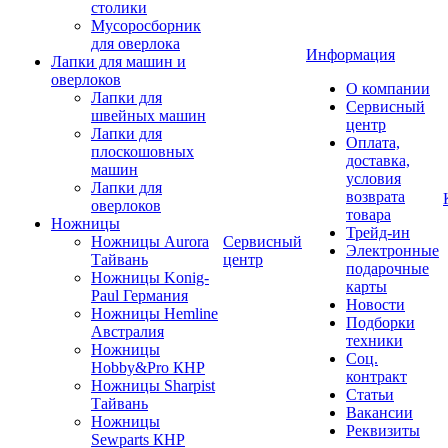
столики
Мусоросборник
для оверлока
Информация
Лапки для машин и
оверлоков
О компании
Лапки для
Сервисный
швейных машин
центр
Лапки для
Оплата,
плоскошовных
доставка,
машин
условия
Лапки для
возврата
оверлоков
товара
Ножницы
Трейд-ин
Ножницы Aurora
Сервисный
Электронные
Тайвань
центр
подарочные
Ножницы Konig-
карты
Paul Германия
Новости
Ножницы Hemline
Подборки
Австралия
техники
Ножницы
Соц.
Hobby&Pro КНР
контракт
Ножницы Sharpist
Статьи
Тайвань
Вакансии
Ножницы
Реквизиты
Sewparts КНР