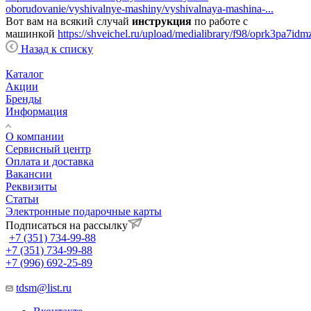
oborudovanie/vyshivalnye-mashiny/vyshivalnaya-mashina-...
Вот вам на всякий случай
инструкция
по работе с
машинкой
https://shveichel.ru/upload/medialibrary/f98/oprk3pa7
Назад к списку
Каталог
Акции
Бренды
Информация
О компании
Сервисный центр
Оплата и доставка
Вакансии
Реквизиты
Статьи
Электронные подарочные карты
Подписаться на рассылку
+7 (351) 734-99-88
+7 (351) 734-99-88
+7 (996) 692-25-89
tdsm@list.ru