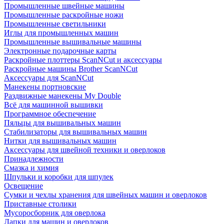
Промышленные швейные машины
Промышленные раскройные ножи
Промышленные светильники
Иглы для промышленных машин
Промышленные вышивальные машины
Электронные подарочные карты
Раскройные плоттеры ScanNCut и аксессуары
Раскройные машины Brother ScanNCut
Аксессуары для ScanNCut
Манекены портновские
Раздвижные манекены My Double
Всё для машинной вышивки
Программное обеспечение
Пяльцы для вышивальных машин
Стабилизаторы для вышивальных машин
Нитки для вышивальных машин
Аксессуары для швейной техники и оверлоков
Принадлежности
Смазка и химия
Шпульки и коробки для шпулек
Освещение
Сумки и чехлы хранения для швейных машин и оверлоков
Приставные столики
Мусоросборник для оверлока
Лапки для машин и оверлоков