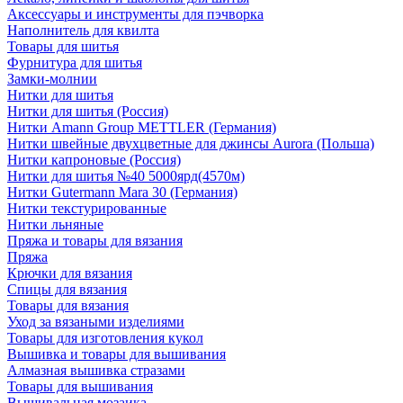
Аксессуары и инструменты для пэчворка
Наполнитель для квилта
Товары для шитья
Фурнитура для шитья
Замки-молнии
Нитки для шитья
Нитки для шитья (Россия)
Нитки Amann Group METTLER (Германия)
Нитки швейные двухцветные для джинсы Aurora (Польша)
Нитки капроновые (Россия)
Нитки для шитья №40 5000ярд(4570м)
Нитки Gutermann Mara 30 (Германия)
Нитки текстурированные
Нитки льняные
Пряжа и товары для вязания
Пряжа
Крючки для вязания
Спицы для вязания
Товары для вязания
Уход за вязаными изделиями
Товары для изготовления кукол
Вышивка и товары для вышивания
Алмазная вышивка стразами
Товары для вышивания
Вышивальная мозаика