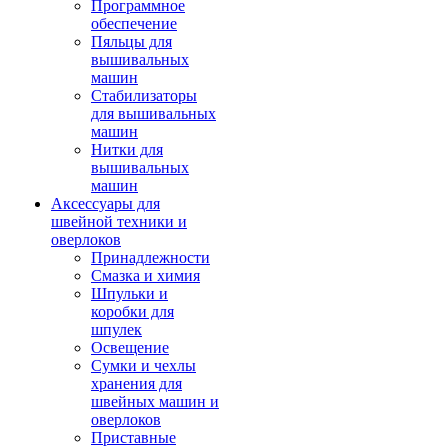
Программное
обеспечение
Пяльцы для
вышивальных
машин
Стабилизаторы
для вышивальных
машин
Нитки для
вышивальных
машин
Аксессуары для
швейной техники и
оверлоков
Принадлежности
Смазка и химия
Шпульки и
коробки для
шпулек
Освещение
Сумки и чехлы
хранения для
швейных машин и
оверлоков
Приставные