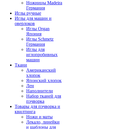
Ножницы Madeira
Германия
Иглы ручные
Иглы для машин и
оверлоков
Иглы Organ
Япония
Иглы Schmetz
Германия
Иглы для
иглопробивных
машин
Ткани
Американский
хлопок
Японский хлопок
Лен
Наполнители
Набор тканей для
пэчворка
Товары для пэчворка и
квилтинга
Ножи и маты
Лекало, линейки
и шаблоны для