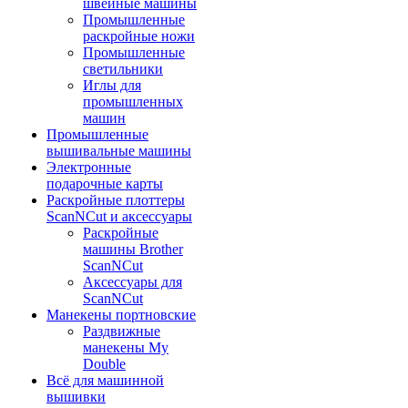
швейные машины
Промышленные
раскройные ножи
Промышленные
светильники
Иглы для
промышленных
машин
Промышленные
вышивальные машины
Электронные
подарочные карты
Раскройные плоттеры
ScanNCut и аксессуары
Раскройные
машины Brother
ScanNCut
Аксессуары для
ScanNCut
Манекены портновские
Раздвижные
манекены My
Double
Всё для машинной
вышивки