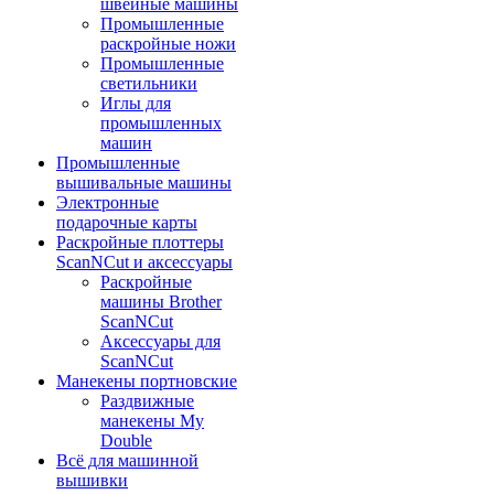
швейные машины
Промышленные
раскройные ножи
Промышленные
светильники
Иглы для
промышленных
машин
Промышленные
вышивальные машины
Электронные
подарочные карты
Раскройные плоттеры
ScanNCut и аксессуары
Раскройные
машины Brother
ScanNCut
Аксессуары для
ScanNCut
Манекены портновские
Раздвижные
манекены My
Double
Всё для машинной
вышивки