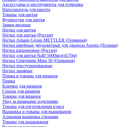
Аксессуары и инструменты для пэчворка
Наполнитель для квилта
Товары для шитья
Фурнитура для шитья
Замки-молнии
Нитки для шитья
Нитки для шитья (Россия)
Нитки Amann Group METTLER (Германия)
Нитки швейные двухцветные для джинсы Aurora (Польша)
Нитки капроновые (Россия)
Нитки для шитья №40 5000ярд(4570м)
Нитки Gutermann Mara 30 (Германия)
Нитки текстурированные
Нитки льняные
Пряжа и товары для вязания
Пряжа
Крючки для вязания
Спицы для вязания
Товары для вязания
Уход за вязаными изделиями
Товары для изготовления кукол
Вышивка и товары для вышивания
Алмазная вышивка стразами
Товары для вышивания
Вышивальная мозаика