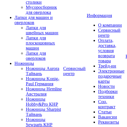
столики
Мусоросборник
для оверлока
Информация
Лапки для машин и
оверлоков
О компании
Лапки для
Сервисный
швейных машин
центр
Лапки для
Оплата,
плоскошовных
доставка,
машин
условия
Лапки для
возврата
оверлоков
товара
Ножницы
Трейд-ин
Ножницы Aurora
Сервисный
Электронные
Тайвань
центр
подарочные
Ножницы Konig-
карты
Paul Германия
Новости
Ножницы Hemline
Подборки
Австралия
техники
Ножницы
Соц.
Hobby&Pro КНР
контракт
Ножницы Sharpist
Статьи
Тайвань
Вакансии
Ножницы
Реквизиты
Sewparts КНР