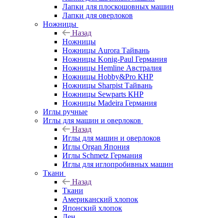
Лапки для плоскошовных машин
Лапки для оверлоков
Ножницы
Назад
Ножницы
Ножницы Aurora Тайвань
Ножницы Konig-Paul Германия
Ножницы Hemline Австралия
Ножницы Hobby&Pro КНР
Ножницы Sharpist Тайвань
Ножницы Sewparts КНР
Ножницы Madeira Германия
Иглы ручные
Иглы для машин и оверлоков
Назад
Иглы для машин и оверлоков
Иглы Organ Япония
Иглы Schmetz Германия
Иглы для иглопробивных машин
Ткани
Назад
Ткани
Американский хлопок
Японский хлопок
Лен