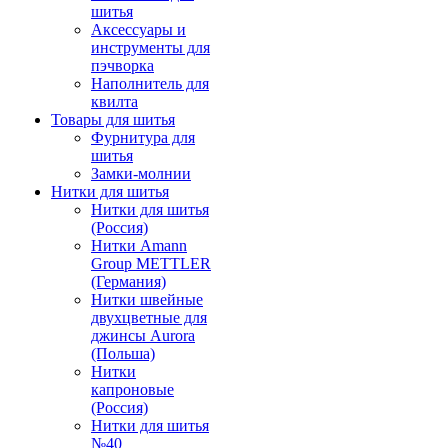
шитья
Аксессуары и
инструменты для
пэчворка
Наполнитель для
квилта
Товары для шитья
Фурнитура для
шитья
Замки-молнии
Нитки для шитья
Нитки для шитья
(Россия)
Нитки Amann
Group METTLER
(Германия)
Нитки швейные
двухцветные для
джинсы Aurora
(Польша)
Нитки
капроновые
(Россия)
Нитки для шитья
№40