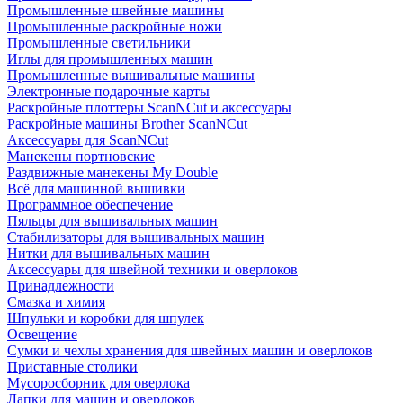
Промышленные швейные машины
Промышленные раскройные ножи
Промышленные светильники
Иглы для промышленных машин
Промышленные вышивальные машины
Электронные подарочные карты
Раскройные плоттеры ScanNCut и аксессуары
Раскройные машины Brother ScanNCut
Аксессуары для ScanNCut
Манекены портновские
Раздвижные манекены My Double
Всё для машинной вышивки
Программное обеспечение
Пяльцы для вышивальных машин
Стабилизаторы для вышивальных машин
Нитки для вышивальных машин
Аксессуары для швейной техники и оверлоков
Принадлежности
Смазка и химия
Шпульки и коробки для шпулек
Освещение
Сумки и чехлы хранения для швейных машин и оверлоков
Приставные столики
Мусоросборник для оверлока
Лапки для машин и оверлоков