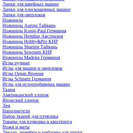
Лапки для швейных машин
Лапки для плоскошовных машин
Лапки для оверлоков
Ножницы
Ножницы Aurora Тайвань
Ножницы Konig-Paul Германия
Ножницы Hemline Австралия
Ножницы Hobby&Pro КНР
Ножницы Sharpist Тайвань
Ножницы Sewparts КНР
Ножницы Madeira Германия
Иглы ручные
Иглы для машин и оверлоков
Иглы Organ Япония
Иглы Schmetz Германия
Иглы для иглопробивных машин
Ткани
Американский хлопок
Японский хлопок
Лен
Наполнители
Набор тканей для пэчворка
Товары для пэчворка и квилтинга
Ножи и маты
Лекало, линейки и шаблоны для шитья