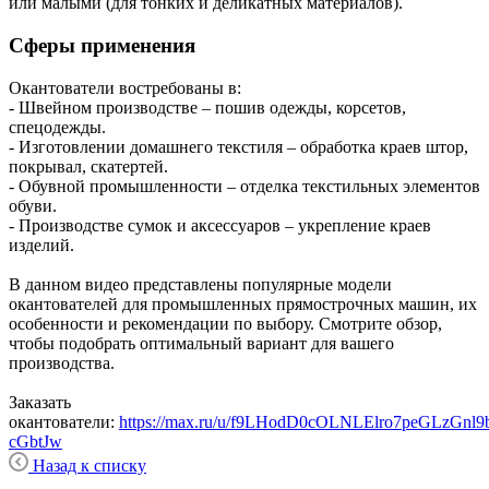
или малыми (для тонких и деликатных материалов).
Сферы применения
Окантователи востребованы в:
- Швейном производстве – пошив одежды, корсетов,
спецодежды.
- Изготовлении домашнего текстиля – обработка краев штор,
покрывал, скатертей.
- Обувной промышленности – отделка текстильных элементов
обуви.
- Производстве сумок и аксессуаров – укрепление краев
изделий.
В данном видео представлены популярные модели
окантователей для промышленных прямострочных машин, их
особенности и рекомендации по выбору. Смотрите обзор,
чтобы подобрать оптимальный вариант для вашего
производства.
Заказать
окантователи:
https://max.ru/u/f9LHodD0cOLNLElro7peGLzG
cGbtJw
Назад к списку