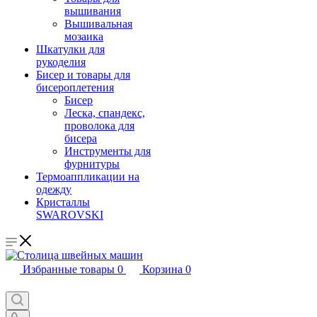
вышивания
Вышивальная
мозаика
Шкатулки для
рукоделия
Бисер и товары для
бисероплетения
Бисер
Леска, спандекс,
проволока для
бисера
Инструменты для
фурнитуры
Термоаппликации на
одежду
Кристаллы
SWAROVSKI
Избранные товары
0
Корзина
0