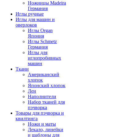
Ножницы Madeira
Германия
Иглы ручные
Иглы для машин и
оверлоков
Иглы Organ
Япония
Иглы Schmetz
Германия
Иглы для
иглопробивных
машин
Ткани
Американский
хлопок
Японский хлопок
Лен
Наполнители
Набор тканей для
пэчворка
Товары для пэчворка и
квилтинга
Ножи и маты
Лекало, линейки
и шаблоны для