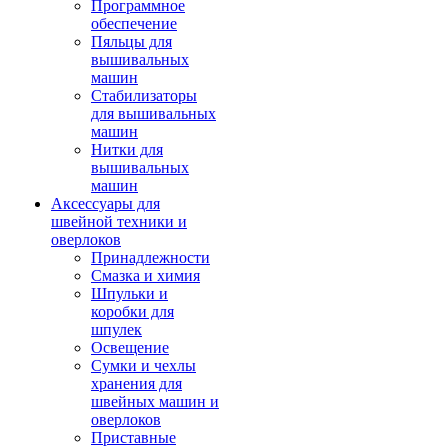
Программное
обеспечение
Пяльцы для
вышивальных
машин
Стабилизаторы
для вышивальных
машин
Нитки для
вышивальных
машин
Аксессуары для
швейной техники и
оверлоков
Принадлежности
Смазка и химия
Шпульки и
коробки для
шпулек
Освещение
Сумки и чехлы
хранения для
швейных машин и
оверлоков
Приставные