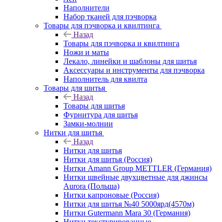
Наполнители
Набор тканей для пэчворка
Товары для пэчворка и квилтинга
Назад
Товары для пэчворка и квилтинга
Ножи и маты
Лекало, линейки и шаблоны для шитья
Аксессуары и инструменты для пэчворка
Наполнитель для квилта
Товары для шитья
Назад
Товары для шитья
Фурнитура для шитья
Замки-молнии
Нитки для шитья
Назад
Нитки для шитья
Нитки для шитья (Россия)
Нитки Amann Group METTLER (Германия)
Нитки швейные двухцветные для джинсы
Aurora (Польша)
Нитки капроновые (Россия)
Нитки для шитья №40 5000ярд(4570м)
Нитки Gutermann Mara 30 (Германия)
Нитки текстурированные